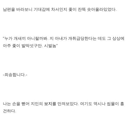
남편을 바라보니 기대감에 차서인지 좇이 잔뜩 솟아올라있었다.
“누가 개새끼 아니랄까봐. 지 아내가 개취급당한다는 데도 그 상상에
아주 좇이 발딱섯구만. 시발놈”
-죄송합니다.-
나는 손을 뻗어 지민의
보지
를 만져보았다. 여기도 역시나 씹물이 흥
건하다.