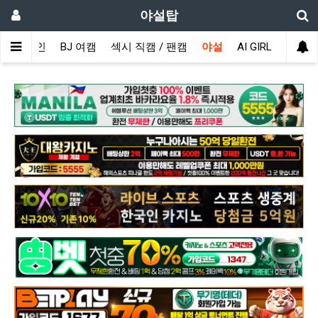
야설탑
메인
BJ 여캠
섹시 직캠 / 팬캠
야설
AI GIRL