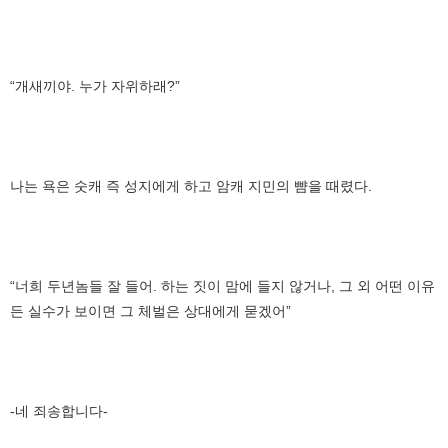
“개새끼야. 누가 자위하래?”
나는 욕은 숫캐 즉 성지에게 하고 암캐 지민의 뺨을 때렸다.
“너희 두년놈들 잘 들어. 하는 짓이 맘에 들지 않거나, 그 외 어떤 이유
든 실수가 보이면 그 체벌은 상대에게 묻겠어”
-네 죄송합니다-