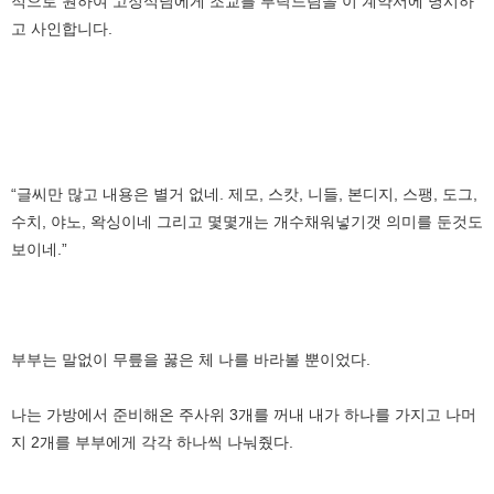
적으로 원하여 고정식님에게 조교를 부탁드림을 이 계약서에 명시하
고 사인합니다.
“글씨만 많고 내용은 별거 없네. 제모, 스캇, 니들, 본디지, 스팽, 도그,
수치, 야노, 왁싱이네 그리고 몇몇개는 개수채워넣기갯 의미를 둔것도
보이네.”
부부는 말없이 무릎을 꿇은 체 나를 바라볼 뿐이었다.
나는 가방에서 준비해온 주사위 3개를 꺼내 내가 하나를 가지고 나머
지 2개를 부부에게 각각 하나씩 나눠줬다.