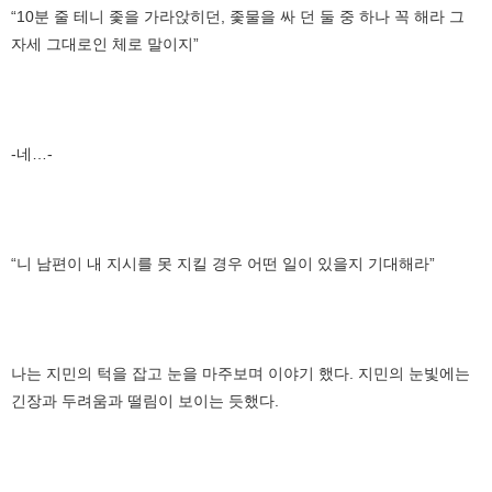
“10분 줄 테니 좇을 가라앉히던, 좇물을 싸 던 둘 중 하나 꼭 해라 그
자세 그대로인 체로 말이지”
-네…-
“니 남편이 내 지시를 못 지킬 경우 어떤 일이 있을지 기대해라”
나는 지민의 턱을 잡고 눈을 마주보며 이야기 했다. 지민의 눈빛에는
긴장과 두려움과 떨림이 보이는 듯했다.