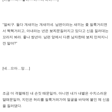
“얼씨구. 둘다 개새끼는 개새끼네. 남편이라는 새끼는 좇 씰룩거리면
서 헥헥거리고, 아내라는 년은
보지
문질러지고 있다고 신음 질러대는
꼬라지 봐라. 좋냐 쌍년아. 남편 앞에서 다른 남자한테
보지
만져지니
깐 말야?”
[네…으아…앙….]
조금 더 격렬해진 내 손짓 때문일까, 아니면 내가 내뱉은 수치스러운
말때문일까, 지민은 허리를 씰룩거려가며 얼굴을 바닥에 붙인 체 신음
을 질러댔다.