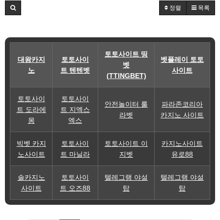
정렬
목록
토토사이트 띵
대왕카지
토토사이
벳플레이 토토
벳
노
트 텐텐벳
사이트
(TTINGBET)
토토사이
토토사이
안전놀이터 룰
파라존코리아
트 도라에
트 지엑스
라벳
카지노 사이트
몽
엑스
빅벳 카지
토토사이
토토사이트 이
카지노사이트
노사이트
트 마닐라
지벳
유로88
솔카지노
토토사이
텔레그램 야설
텔레그램 야설
사이트
트 오즈88
탑
탑