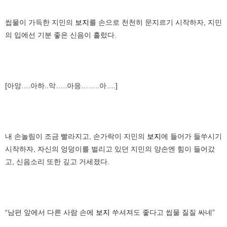
씹물이 가득한 지민의
보지
를 손으로 천천히 문지르기 시작하자, 지민
의 입에선 기분 좋은 신음이 흘렀다.
[아앙….아하..악…..아응……..아….]
내 손놀림이 조금 빨라지고, 손가락이 지민의
보지
에 들어가 들쑤시기
시작하자, 자신의 엉덩이를 벌리고 있던 지민의 양손엔 힘이 들어갔
고, 신음소리 또한 깊고 거세졌다.
“남편 앞에서 다른 사람 손에
보지
쑤셔져도 좋다고 씹물 질질 싸네”