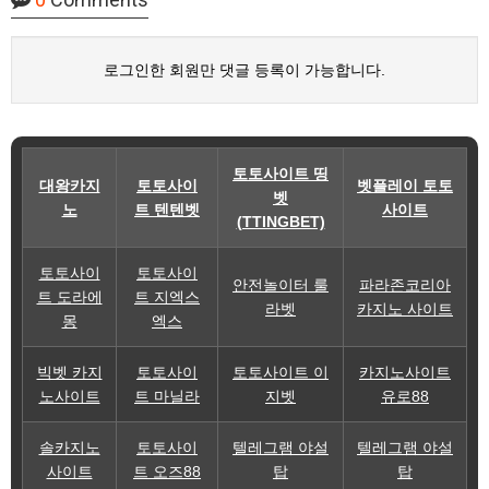
로그인한 회원만 댓글 등록이 가능합니다.
토토사이트 띵
대왕카지
토토사이
벳플레이 토토
벳
노
트 텐텐벳
사이트
(TTINGBET)
토토사이
토토사이
안전놀이터 룰
파라존코리아
트 도라에
트 지엑스
라벳
카지노 사이트
몽
엑스
빅벳 카지
토토사이
토토사이트 이
카지노사이트
노사이트
트 마닐라
지벳
유로88
솔카지노
토토사이
텔레그램 야설
텔레그램 야설
사이트
트 오즈88
탑
탑