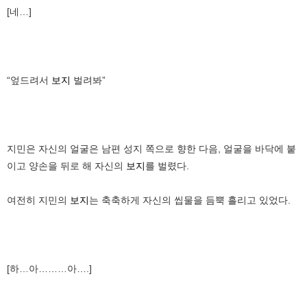
[네…]
“엎드려서
보지
벌려봐”
지민은 자신의 얼굴은 남편 성지 쪽으로 향한 다음, 얼굴을 바닥에 붙
이고 양손을 뒤로 해 자신의
보지
를 벌렸다.
여전히 지민의
보지
는 축축하게 자신의 씹물을 듬뿍 흘리고 있었다.
[하…아………아….]