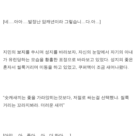
[네….아아….발정난 암캐년이라 그렇습니…다.아…]
지민의
보지
를 쑤시며 성지를 바라보자, 자신의 눈앞에서 자기의 아내
가 유린당하는 모습을 황홀한 표정으로 바라보고 있었다. 성지의 좇은
혼자서 씰룩거리며 미동을 하고 있었고, 쿠퍼액이 조금 새어나왔다.
“숫캐새끼는 좇을 가라앉히는것보다, 저절로 싸는걸 선택했냐. 씰룩
거리는 꼬라지봐라. 더러운 새끼”
[아앙….아…좋아….아…더 하아…..]