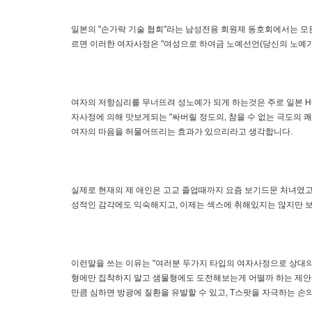
일본의 "손가락 기술 협회"라는 남성전용 회원제 동호회에서는 모
르면 이러한 여자사정은 "여성으로 하여금 노예선언(당신의 노예가 
여자의 저항심리를 무너뜨려 성노예가 되게 하는것은 주로 일본 
자사정에 의해 맛보게되는 "싸버릴 정도의, 참을 수 없는 극도의 
여자의 마음을 허물어뜨리는 효과가 있으리라고 생각합니다.
실제로 현재의 제 애인은 고교 졸업때까지 요즘 보기드문 처녀였고
성적인 감각에도 익숙해지고, 이제는 섹스에 취해있지는 않지만 보
이런말을 쓰는 이유는 "여러분 두가지 타입의 여자사정으로 상대의
형에만 집착하지 말고 샘물형에도 도전해보는게 어떨까 하는 제안
만큼 심하면 방광에 질환을 유발할 수 있고, T스팟을 자극하는 손