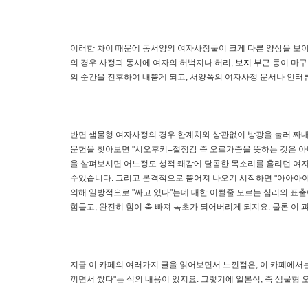
이러한 차이 때문에 동서양의 여자사정물이 크게 다른 양상을 보이
의 경우 사정과 동시에 여자의 허벅지나 허리,
보지
부근 등이 마구
의 순간을 전후하여 내뿜게 되고, 서양쪽의 여자사정 문서나 인터
반면 샘물형 여자사정의 경우 한계치와 상관없이 방광을 눌러 짜내
문헌을 찾아보면 "시오후키=절정감 즉 오르가즘을 뜻하는 것은 아
을 살펴보시면 어느정도 성적 쾌감에 달콤한 목소리를 흘리던 여자가
수있습니다. 그리고 본격적으로 뿜어져 나오기 시작하면 "아아아아아
의해 일방적으로 "싸고 있다"는데 대한 어쩔줄 모르는 심리의 표출
힘들고, 완전히 힘이 축 빠져 녹초가 되어버리게 되지요. 물론 이 
지금 이 카페의 여러가지 글을 읽어보면서 느낀점은, 이 카페에서
끼면서 쌌다"는 식의 내용이 있지요. 그렇기에 일본식, 즉 샘물형