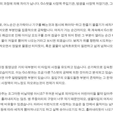
 과정에 의해 차이가 납니다. G스팟을 사정액 주입기관, 방광을 사정액 저장기관, 
, 어느순간 손가락이나 기구를 빼는것과 동시에 쫘아악~하고 한줄기 물줄기가 세차게
어오른 부분만을 집중적으로 공략합니다. 여자가 가는 순간까지요. 즉 계속해서 G스
 쾌감으로 인해 더이상 요도구를 조여 잠글수 없게 되어 한번 그 부분이 열리는 순간
서 물이 저절로 뿜어져 나오는거라고 보시면 되겠습니다.
보지
가 위를 향한채 시도하는
져오면서 정말로 물풍선 터지듯이, 혹은 꿀물이 넘쳐흐르듯이 질펀하고 넓게 넘쳐나오
자사정 동영상은 거의 대부분이 이 타입의 사정을 유도하고 있습니다. 손가락으로 깊숙
모습이지요. 이는 G스팟과는 조금 다른 T스팟의 공략에 의한 것이라고 분석되고 있습니
보면 아주 말랑말랑한 부분이 있습니다. 질입구의 오돌도돌한 부분이 존재하는 그 둔덕
에 사정액이 어느정도 차오르는것이 전제가 되지요.
아주는 조그마한 비닐약병 아시죠? 두꺼운 비닐로 되어있어서 어린아이들 물약 담아주는
 흘러내리지는 않죠. 병 주둥아리의 구멍이 너무 작기 때문인데요, 샘물타입의 여자사
작에 비유할수 있겠습니다. 따라서 이런식으로 사정하는 모습은 질 안에서 움직이는 남
양 등에 따라 세차게 뿜어져나오기도 하고 살짝 솟아나오기도 하고, 흘러내리듯이 나오