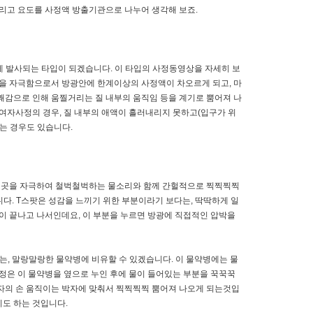
그리고 요도를 사정액 방출기관으로 나누어 생각해 보죠.
 발사되는 타입이 되겠습니다. 이 타입의 사정동영상을 자세히 보
팟을 자극함으로서 방광안에 한계이상의 사정액이 차오르게 되고, 마
 쾌감으로 인해 움찔거리는 질 내부의 움직임 등을 계기로 뿜어져 나
 여자사정의 경우, 질 내부의 애액이 흘러내리지 못하고(입구가 위
는 경우도 있습니다.
한 곳을 자극하여 철벅철벅하는 물소리와 함께 간헐적으로 찍찍찍찍
다. T스팟은 성감을 느끼기 위한 부분이라기 보다는, 딱딱하게 일
이 끝나고 나서인데요, 이 부분을 누르면 방광에 직접적인 압박을
, 말랑말랑한 물약병에 비유할 수 있겠습니다. 이 물약병에는 물
정은 이 물약병을 옆으로 누인 후에 물이 들어있는 부분을 꾹꾹꾹
자의 손 움직이는 박자에 맞춰서 찍찍찍찍 뿜어져 나오게 되는것입
기도 하는 것입니다.