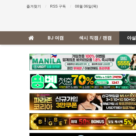
즐겨찾기
RSS 구독
08월 06일(목)
BJ 여캠
섹시 직캠 / 팬캠
야설