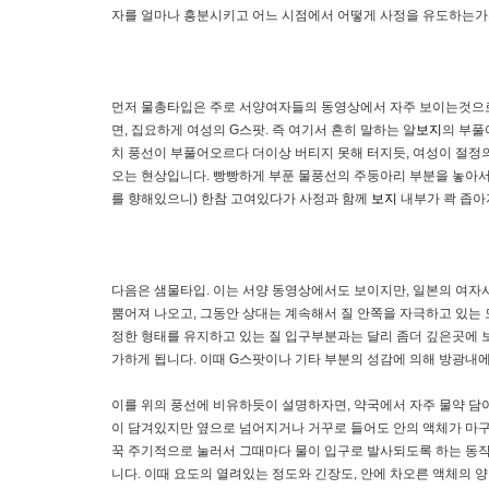
자를 얼마나 흥분시키고 어느 시점에서 어떻게 사정을 유도하는가의
먼저 물총타입은 주로 서양여자들의 동영상에서 자주 보이는것으로
면, 집요하게 여성의 G스팟. 즉 여기서 흔히 말하는 알
보지
의 부풀
치 풍선이 부풀어오르다 더이상 버티지 못해 터지듯, 여성이 절정의
오는 현상입니다. 빵빵하게 부푼 물풍선의 주둥아리 부분을 놓아
를 향해있으니) 한참 고여있다가 사정과 함께
보지
내부가 콱 좁아
다음은 샘물타입. 이는 서양 동영상에서도 보이지만, 일본의 여
뿜어져 나오고, 그동안 상대는 계속해서 질 안쪽을 자극하고 있는 
정한 형태를 유지하고 있는 질 입구부분과는 달리 좀더 깊은곳에 
가하게 됩니다. 이때 G스팟이나 기타 부분의 성감에 의해 방광내
이를 위의 풍선에 비유하듯이 설명하자면, 약국에서 자주 물약 담
이 담겨있지만 옆으로 넘어지거나 거꾸로 들어도 안의 액체가 마구
꾹 주기적으로 눌러서 그때마다 물이 입구로 발사되도록 하는 동
니다. 이때 요도의 열려있는 정도와 긴장도, 안에 차오른 액체의 