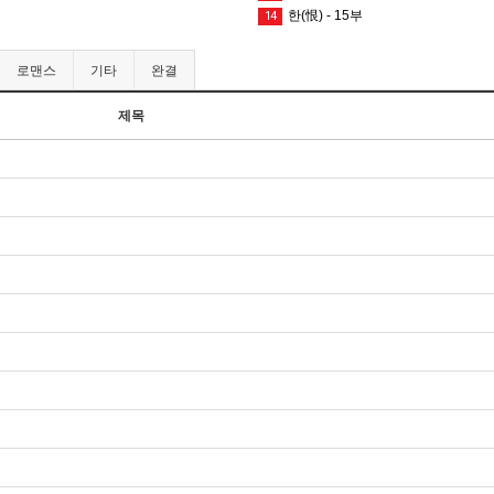
한(恨) - 15부
14
로맨스
기타
완결
제목