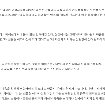
든 남성이 여성사정을 시킬수 있는 손가락 테크닉을 익혀서 여자들을 뿅가게 만들자는 
될께요...라는. 즉 일종의 조교라고 할수 있죠)을 하도록 만드는데 매우 유효하다"는
H애니메이션에서나 볼수 있는 전개이긴 한데, 현실에서는 그렇게까지 한사람의 마음을 
쾌감"과, 샘물형 여자사정에 의해 알게되는 "내 자신의 의지와는 상관없이 상대 남자에
, 자위하는 방법조차 알지 못하는 아이였습니다만, 서로 사랑해서 처음 섹스를 나누고
다 적극적으로 서로의 성을 즐길줄 아는 멋진 여자가 되어있지요.
 마음을 완전히 부숴버려서 성 노예로 만듭시다"라는 취지가 아닙니다. 다만 여자사정
의 의미입니다. 단, 샘물형 여자사정은 여성의 자연스러운 성감의 증폭에 전적으로 
의 각도상 손톱이나 굳은살 등에 의해 여성이 통증을 느끼거나 질벽이 다치지 않게 훨씬