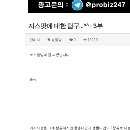
지스팟에 대한 탐구...^^ - 3부
관리자
경험담
0
13225
로스텔님의 글 퍼왔습니다.
즐공
여자사정을 크게 분류하자면 물총타입과 샘물타입의 2종류로 나눌