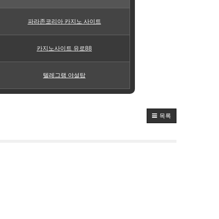
파라존코리아 카지노 사이트
카지노사이트 유로88
텔레그램 야설탑
목록