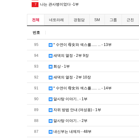
나는 관사병이었다 -1부
7
전체
네토라레
경험담
SM
그룹
근친
번호
95
* 수연이 母女와 섹스를...... ... - 13부
94
새댁의 열정 - 2부 9장
93
회상 - 1부
92
새댁의 열정 - 2부 10장
91
* 수연이 母女와 섹스를...... ... - 14부
90
알사탕 이야기.. - 1부
89
자위 방법 안내 (여성용) - 1부
88
알사탕 이야기.. - 2부
87
내신부는 내제자 - 48부