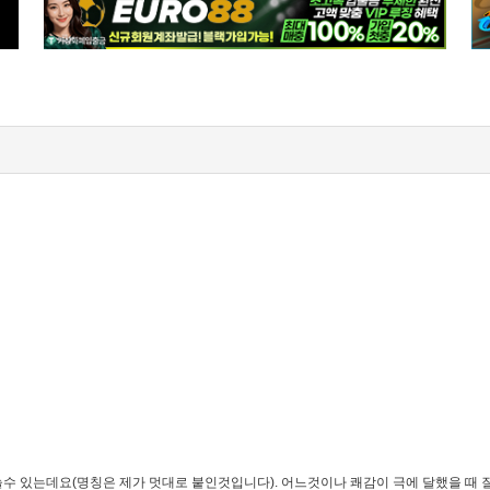
수 있는데요(명칭은 제가 멋대로 붙인것입니다). 어느것이나 쾌감이 극에 달했을 때 