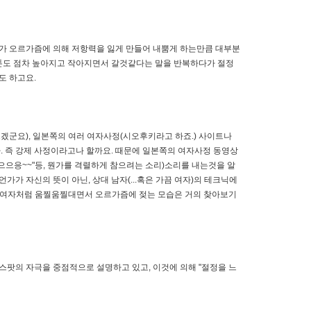
다가 오르가즘에 의해 저항력을 잃게 만들어 내뿜게 하는만큼 대부분
톤도 점차 높아지고 작아지면서 갈것같다는 말을 반복하다가 절정
도 하고요.
겠군요), 일본쪽의 여러 여자사정(시오후키라고 하죠.) 사이트나
 즉 강제 사정이라고나 할까요. 때문에 일본쪽의 여자사정 동영상
으으응~~"등, 뭔가를 격렬하게 참으려는 소리)소리를 내는것을 알
가 자신의 뜻이 아닌, 상대 남자(...혹은 가끔 여자)의 테크닉에
서양 여자처럼 움찔움찔대면서 오르가즘에 젖는 모습은 거의 찾아보기
스팟의 자극을 중점적으로 설명하고 있고, 이것에 의해 "절정을 느