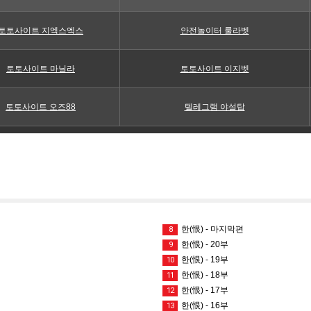
토토사이트 지엑스엑스
안전놀이터 룰라벳
토토사이트 마닐라
토토사이트 이지벳
토토사이트 오즈88
텔레그램 야설탑
한(恨) - 마지막편
8
한(恨) - 20부
9
한(恨) - 19부
10
한(恨) - 18부
11
한(恨) - 17부
12
한(恨) - 16부
13