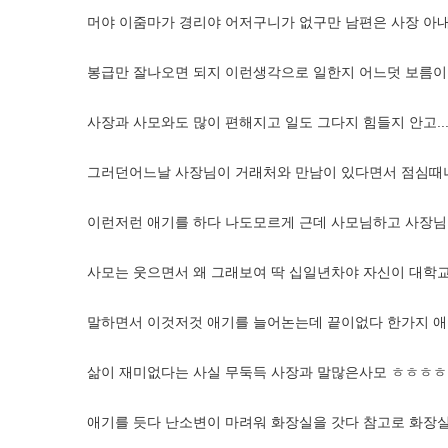
머야 이줌마가 경리야 어저구니가 없구만 남편은 사장 아내
봉급만 잘나오면 되지 이런생각으로 일한지 어느덧 보름이
사장과 사모와도 많이 편해지고 일도 그다지 힘들지 안고........
그러던어느날 사장님이 거래처와 만남이 있다면서 점심때
이런저런 애기를 하다 나도모르게 근데 사모님하고 사장님
사모는 웃으면서 왜 그래보여 딱 십일년차야 자신이 대
말하면서 이것저것 애기를 늘어논는데 끝이없다 한가지 애
삶이 재미없다는 사실 무둑득 사장과 말많은사모 ㅎㅎㅎ
애기를 듯다 난소변이 마려워 화장실을 갓다 참고로 화장