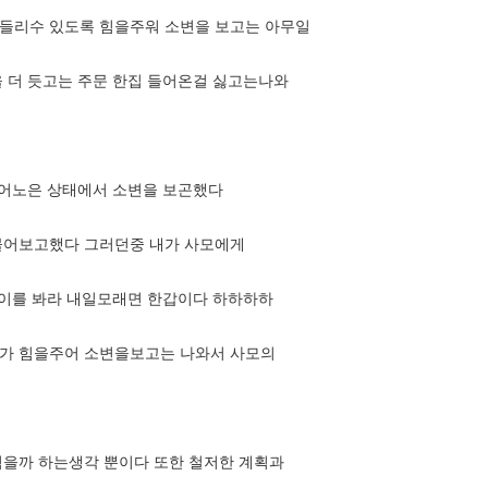
들리수 있도록 힘을주워 소변을 보고는 아무일
 더 듯고는 주문 한집 들어온걸 싫고는나와
열어노은 상태에서 소변을 보곤했다
물어보고했다 그러던중 내가 사모에게
나이를 봐라 내일모래면 한갑이다 하하하하
어가 힘을주어 소변을보고는 나와서 사모의
먹을까 하는생각 뿐이다 또한 철저한 계획과