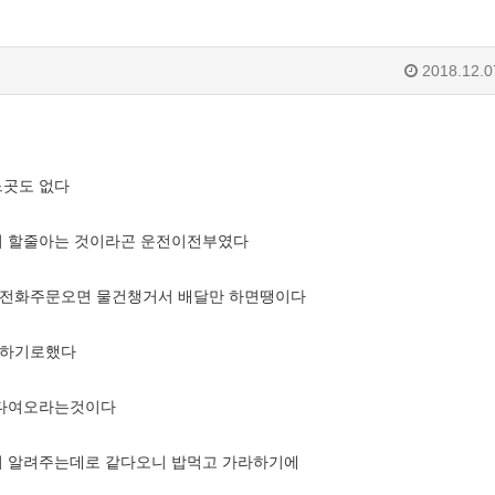
2018.12.0
느곳도 없다
지 할줄아는 것이라곤 운전이전부였다
 전화주문오면 물건챙거서 배달만 하면땡이다
일하기로했다
 다여오라는것이다
어 알려주는데로 같다오니 밥먹고 가라하기에