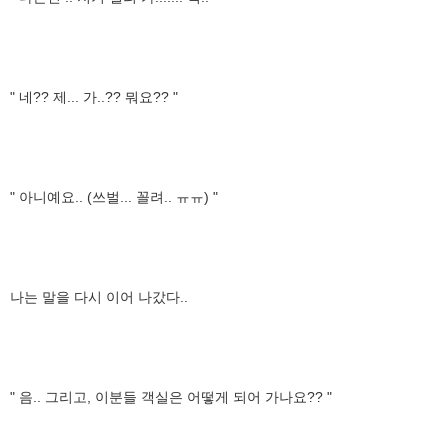
" 네?? 제... 가..?? 뭐요?? "
" 아니예요.. (쓰벌... 꼴려.. ㅠㅠ) "
나는 말을 다시 이어 나갔다..
" 음.. 그리고, 이분들 객실은 어떻게 되어 가나요?? "