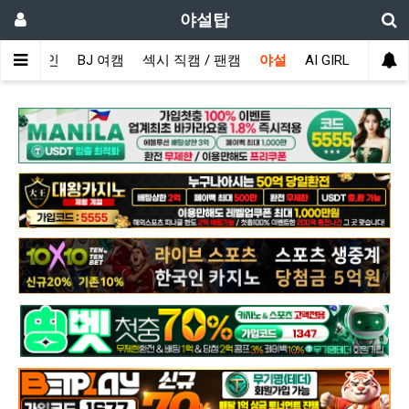
야설탑
메인
BJ 여캠
섹시 직캠 / 팬캠
야설
AI GIRL