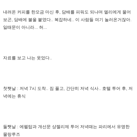
내려온 커피를 한모금 마신 후, 담배를 피워도 되냐며 엘리에게 물어
보곤, 담배에 불울 붙였다.. 복잡하네.. 이 사람들 여기 놀러온거잖아.
일때문이 아니라... 허...
자료를 보고 나는 웃었다..
첫쨋날 : 저녁 7시 도착.. 짐 풀고, 간단히 저녁 식사.. 호텔 투어 후, 저
녁에는 휴식
둘쨋날 : 에펠탑과 개선문 샹젤리제 투어 저녁때는 파리에서 유명한
물랑루즈