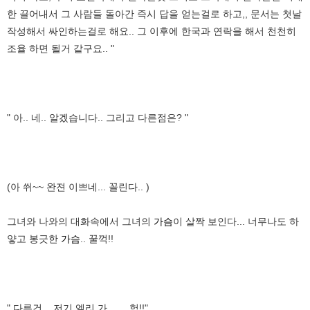
한 끌어내서 그 사람들 돌아간 즉시 답을 얻는걸로 하고,, 문서는 첫날
작성해서 싸인하는걸로 해요.. 그 이후에 한국과 연락을 해서 천천히
조율 하면 될거 같구요.. "
" 아.. 네.. 알겠습니다.. 그리고 다른점은? "
(아 쒸~~ 완젼 이쁘네... 꼴린다.. )
그녀와 나와의 대화속에서 그녀의
가슴
이 살짝 보인다... 너무나도 하
얗고 봉긋한
가슴
.. 꿀꺽!!
" 다른건 .. 저기 엘리 가....... 헉!!"