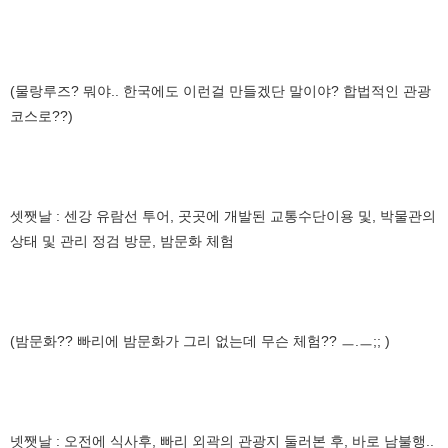
(물랑루즈? 뭐야.. 한국에도 이런걸 만들겠단 말이야? 합법적인 관광
코스로??)
셋쨋날 : 센강 유람선 투어, 곳곳에 개발된 교통수단이용 및, 박물관의
상태 및 관리 정검 방문, 밤문화 체험
(밤문화?? 빠리에 밤문화가 그리 없는데 무슨 체험?? ㅡ.ㅡ;; )
넷쨋날 : 오전에 식사후, 빠리 외곽의 관광지 둘러본 후, 바로 남불행..