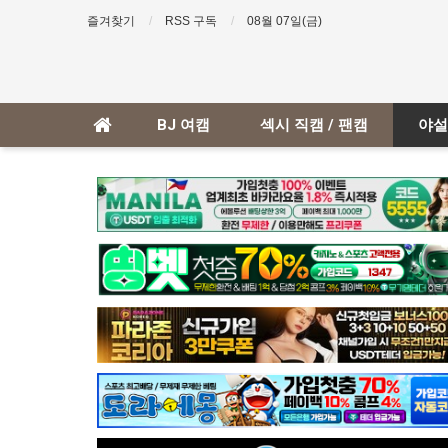
즐겨찾기
RSS 구독
08월 07일(금)
BJ 여캠
섹시 직캠 / 팬캠
야설