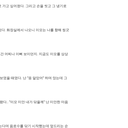
 가고 싶어졌다. 그리고 손을 씻고 그 냉기로
었다. 화장실에서 나오니 이모는 나를 향해 씽긋
. 순간 어찌나 이뻐 보이던지. 지금도 이모를 상상
였을 때였다. 난 "응 알았어" 하며 앉는데 그
다.. "이모 미안 내가 닦을께" 난 미안한 마음
 닦는다며 음료수를 닦기 시작했는데 엎드리는 순