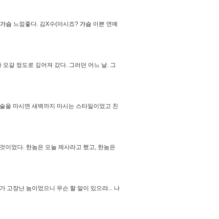
가슴
느낌좋다. 김X수(아시죠?
가슴
이쁜 연예
가 오갈 정도로 깊어져 갔다. 그러던 어느 날. 그
번 술을 마시면 새벽까지 마시는 스타일이었고 친
이었다. 한놈은 오늘 제사라고 했고, 한놈은
 고장난 놈이었으니 무슨 할 말이 있으랴... 나