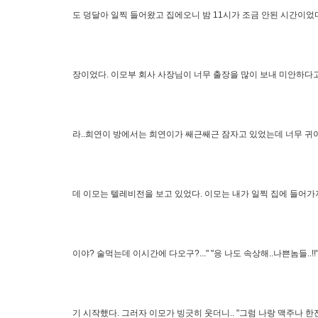
도 덩달아 일찍 들어왔고 집에오니 밤 11시가 조금 안된 시간이었
장이었다. 이모부 회사 사장님이 너무 출장을 많이 보내 미안하다
라..희연이 방에서는 희연이가 쌔근쌔근 잠자고 있었는데 너무 귀
데 이모는 텔레비전을 보고 있었다. 이모는 내가 일찍 집에 들어가자
이야? 술먹는데 이시간에 다오구?..." "응 나도 속상해..나쁜놈들.
기 시작했다. 그러자 이모가 빙긋히 웃더니.. "그럼 나랑 맥주나 한