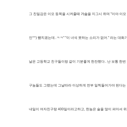
그 친밀감은 이모 등목을 시켜줄때
가슴
을 지그시 쥐며 "이야 이모
인^^) 뺨치겠는데..ㅋㅋ" "이 녀석 못하는 소리가 없어." 라는 대화
날은 고등학교 친구들이랑 같이 기분좋게 한잔했다.. 난 보통 한
구놈들도 그랬는데 그날따라 이상하게 전부 일찍들어가야 된다는 것
내일이 여자친구랑 400일이라고하고, 한놈은 술을 많이 퍼마셔 위가