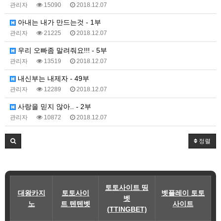
관리자
15090
2018.12.07
아내는 내가 만드는것 - 1부
관리자
21225
2018.12.07
우리 오빠좀 말려줘요!!! - 5부
관리자
13519
2018.12.07
내신부는 내제자 - 49부
관리자
12289
2018.12.07
사랑을 믿지 않아.. - 2부
관리자
10872
2018.12.07
정렬
토토사이트 띵
대왕카지
토토사이
벳플레이 토토
벳
노
트 텐텐벳
사이트
(TTINGBET)