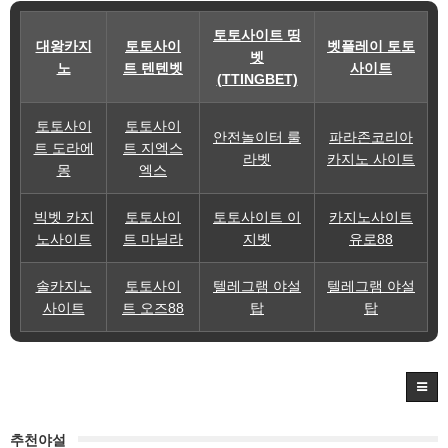
토토사이트 띵
대왕카지
토토사이
벳플레이 토토
벳
노
트 텐텐벳
사이트
(TTINGBET)
토토사이
토토사이
안전놀이터 룰
파라존코리아
트 도라에
트 지엑스
라벳
카지노 사이트
몽
엑스
빅벳 카지
토토사이
토토사이트 이
카지노사이트
노사이트
트 마닐라
지벳
유로88
솔카지노
토토사이
텔레그램 야설
텔레그램 야설
사이트
트 오즈88
탑
탑
추천야설