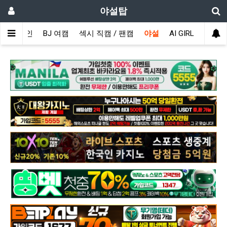
야설탑
메인
BJ 여캠
섹시 직캠 / 팬캠
야설
AI GIRL