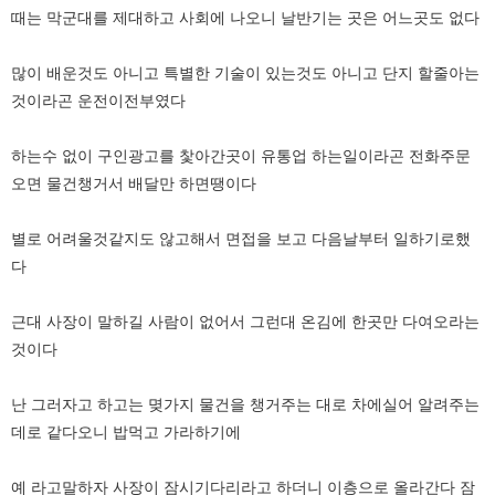
때는 막군대를 제대하고 사회에 나오니 날반기는 곳은 어느곳도 없다
많이 배운것도 아니고 특별한 기술이 있는것도 아니고 단지 할줄아는
것이라곤 운전이전부였다
하는수 없이 구인광고를 찿아간곳이 유통업 하는일이라곤 전화주문
오면 물건챙거서 배달만 하면땡이다
별로 어려울것같지도 않고해서 면접을 보고 다음날부터 일하기로했
다
근대 사장이 말하길 사람이 없어서 그런대 온김에 한곳만 다여오라는
것이다
난 그러자고 하고는 몆가지 물건을 챙거주는 대로 차에실어 알려주는
데로 같다오니 밥먹고 가라하기에
예 라고말하자 사장이 잠시기다리라고 하더니 이층으로 올라간다 잠