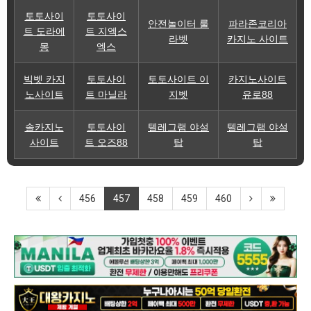
토토사이
토토사이
안전놀이터 룰
파라존코리아
트 도라에
트 지엑스
라벳
카지노 사이트
몽
엑스
빅벳 카지
토토사이
토토사이트 이
카지노사이트
노사이트
트 마닐라
지벳
유로88
솔카지노
토토사이
텔레그램 야설
텔레그램 야설
사이트
트 오즈88
탑
탑
456
457
458
459
460