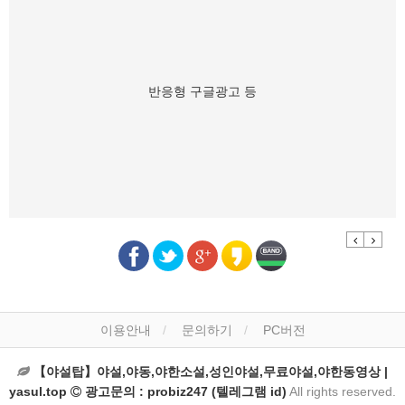
반응형 구글광고 등
Previous
Next
이용안내
문의하기
PC버전
【야설탑】야설,야동,야한소설,성인야설,무료야설,야한동영상 |
yasul.top
광고문의 : probiz247 (텔레그램 id)
All rights reserved.