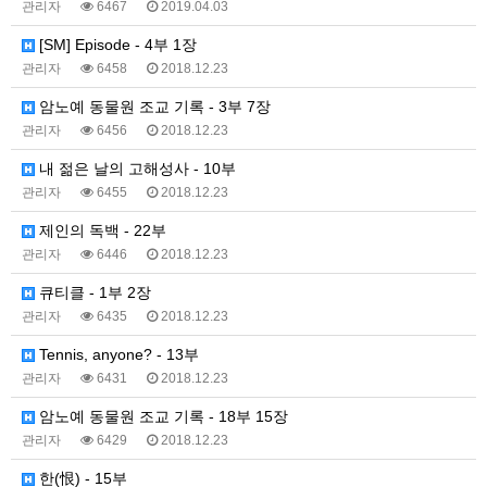
관리자
6467
2019.04.03
[SM] Episode - 4부 1장
관리자
6458
2018.12.23
암노예 동물원 조교 기록 - 3부 7장
관리자
6456
2018.12.23
내 젊은 날의 고해성사 - 10부
관리자
6455
2018.12.23
제인의 독백 - 22부
관리자
6446
2018.12.23
큐티클 - 1부 2장
관리자
6435
2018.12.23
Tennis, anyone? - 13부
관리자
6431
2018.12.23
암노예 동물원 조교 기록 - 18부 15장
관리자
6429
2018.12.23
한(恨) - 15부