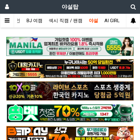
야설탑
메인
BJ 여캠
섹시 직캠 / 팬캠
야설
AI GIRL