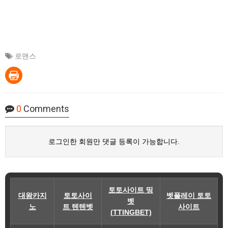
로맨스
0
Comments
로그인한 회원만 댓글 등록이 가능합니다.
토토사이트 띵
대왕카지
토토사이
벳플레이 토토
벳
노
트 텐텐벳
사이트
(TTINGBET)