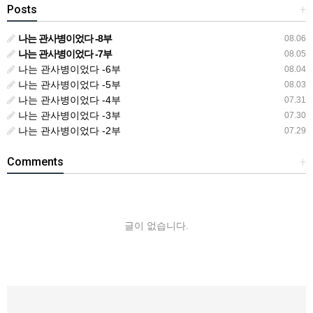
Posts
+
나는 관사병이었다 -8부
08.06
나는 관사병이었다 -7부
08.05
나는 관사병이었다 -6부
08.04
나는 관사병이었다 -5부
08.03
나는 관사병이었다 -4부
07.31
나는 관사병이었다 -3부
07.30
나는 관사병이었다 -2부
07.29
Comments
+
글이 없습니다.