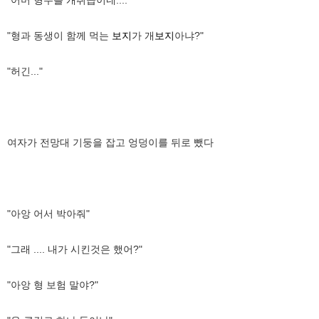
"형과 동생이 함께 먹는
보지
가 개
보지
아냐?"
"허긴..."
여자가 전망대 기둥을 잡고 엉덩이를 뒤로 뺐다
"아앙 어서 박아줘"
"그래 .... 내가 시킨것은 했어?"
"아앙 형 보험 말야?"