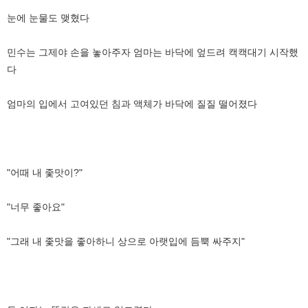
눈에 눈물도 맺혔다
민수는 그제야 손을 놓아주자 엄마는 바닥에 엎드려 캑캑대기 시작했
다
엄마의 입에서 고여있던 침과 액체가 바닥에 질질 떨어졌다
"어때 내 좇맛이?"
"너무 좋아요"
"그래 내 좇맛을 좋아하니 상으로 아랫입에 듬뿍 싸주지"