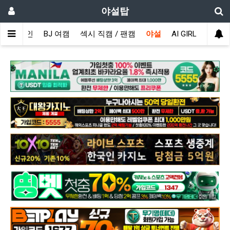
야설탑
메인
BJ 여캠
섹시 직캠 / 팬캠
야설
AI GIRL