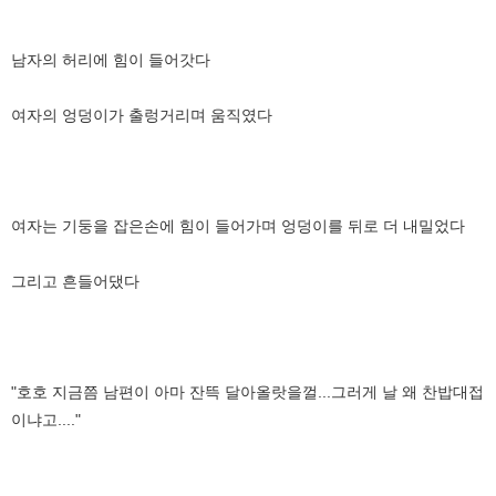
남자의 허리에 힘이 들어갓다
여자의 엉덩이가 출렁거리며 움직였다
여자는 기둥을 잡은손에 힘이 들어가며 엉덩이를 뒤로 더 내밀었다
그리고 흔들어댔다
"호호 지금쯤 남편이 아마 잔뜩 달아올랏을껄...그러게 날 왜 찬밥대접
이냐고...."