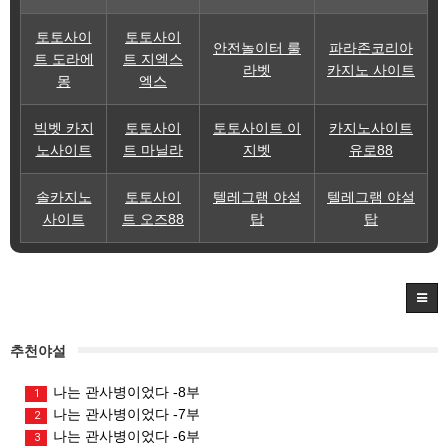
토토사이
토토사이
안전놀이터 룰
파라존코리아
트 도라에
트 지엑스
라벳
카지노 사이트
몽
엑스
빅벳 카지
토토사이
토토사이트 이
카지노사이트
노사이트
트 마닐라
지벳
유로88
솔카지노
토토사이
텔레그램 야설
텔레그램 야설
사이트
트 오즈88
탑
탑
추천야설
나는 관사병이었다 -8부
1
나는 관사병이었다 -7부
2
나는 관사병이었다 -6부
3