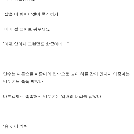
"살을 더 찌어야겠어 푹신하게"
"네네 절 쇼파로 써주세요"
"이젠 알아서 그런말도 할줄아네...."
민수는 다른손을 아줌마의 입속으로 넣어 혀를 잡아 만지자 아줌마는
민수손을 쪽쪽 빨았다
다른액체로 촉촉해진 민수손은 엄마의 머리를 잡았다
"숨 깊이 쉬어"