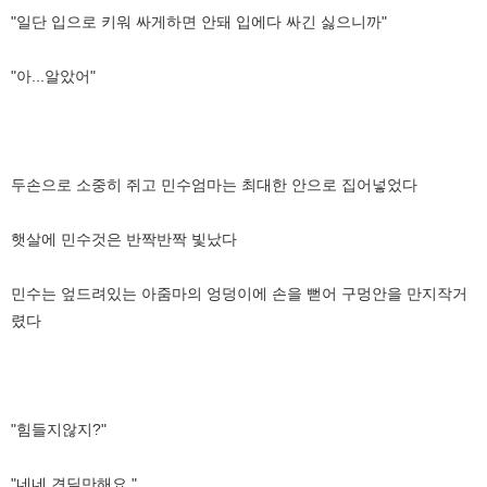
"일단 입으로 키워 싸게하면 안돼 입에다 싸긴 싫으니까"
"아...알았어"
두손으로 소중히 쥐고 민수엄마는 최대한 안으로 집어넣었다
햇살에 민수것은 반짝반짝 빛났다
민수는 엎드려있는 아줌마의 엉덩이에 손을 뻗어 구멍안을 만지작거
렸다
"힘들지않지?"
"네네 견딜만해요 "