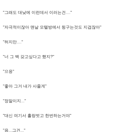
"그래도 대낮에 이런데서 이러는건...."
"자극적이잖아 맨날 모텔방에서 뒹구는것도 지겹잖아"
"허지만...."
"너 그 백 갖고싶다고 했지?"
"으응"
"좋아 그거 내가 사줄게"
"정말이지..."
"대신 여기서 홀랑벗고 한번하는거야"
"음...그건..."