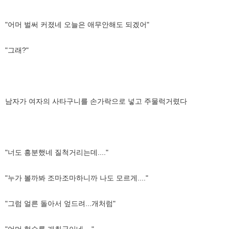
"어머 벌써 커졌네 오늘은 애무안해도 되겠어"
"그래?"
남자가 여자의 사타구니를 손가락으로 넣고 주물럭거렸다
"너도 흥분했네 질척거리는데...."
"누가 볼까봐 조마조마하니까 나도 모르게...."
"그럼 얼른 돌아서 엎드려...개처럼"
"어머 형수를 개취급이네...."