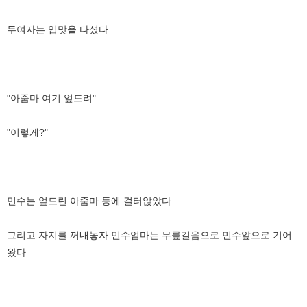
두여자는 입맛을 다셨다
"아줌마 여기 엎드려"
"이렇게?"
민수는 엎드린 아줌마 등에 걸터앉았다
그리고 자지를 꺼내놓자 민수엄마는 무릎걸음으로 민수앞으로 기어
왔다