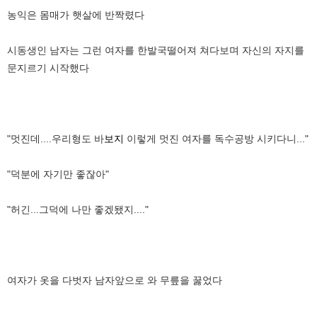
농익은 몸매가 햇살에 반짝렸다
시동생인 남자는 그런 여자를 한발국떨어져 쳐다보며 자신의 자지를
문지르기 시작했다
"멋진데....우리형도 바
보지
이렇게 멋진 여자를 독수공방 시키다니..."
"덕분에 자기만 좋잖아"
"허긴...그덕에 나만 좋겠됐지...."
여자가 옷을 다벗자 남자앞으로 와 무릎을 꿇었다