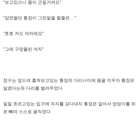
"보고있으니 몸이 근질거려요"
"얌전떨던 통장이 그런말을 할줄은...."
"호호 저도 여자에요"
"그래 구멍뚫린 여자"
정수는 엎드려 훔쳐보고있는 통장의 다리사이에 몸을 끼우자 통장은
알겠다는듯 다리를 벌려주었다
질질 흐르고있는 입구에 자지를 갖다대자 통장은 알아서 엉덩이를 뒤
로 빼며 스스로 움직였다