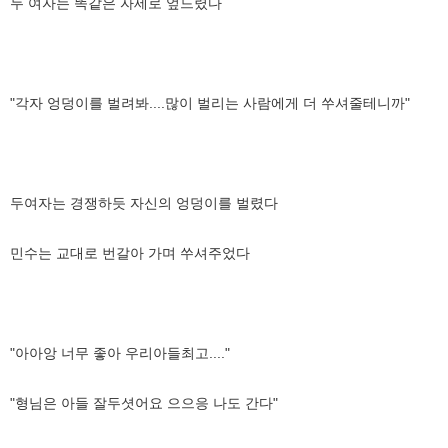
두 여자는 똑같은 자세로 엎드렸다
"각자 엉덩이를 벌려봐....많이 벌리는 사람에게 더 쑤셔줄테니까"
두여자는 경쟁하듯 자신의 엉덩이를 벌렸다
민수는 교대로 번갈아 가며 쑤셔주었다
"아아앙 너무 좋아 우리아들최고...."
"형님은 아들 잘두셧어요 으으응 나도 간다"