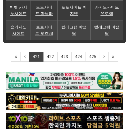
빅벳 카지
토토사이
토토사이트 이
카지노사이트
노사이트
트 마닐라
지벳
유로88
솔카지노
토토사이
텔레그램 야설
텔레그램 야설
사이트
트 오즈88
탑
탑
421
422
423
424
425