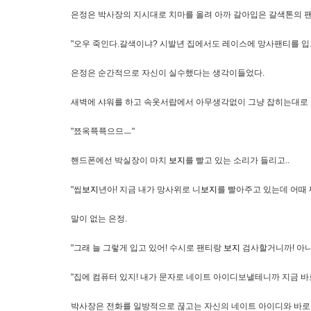
은정은 박사장의 지시대로 치마를 올려 아까 갈아입은 갈색톤의 
"오우 죽인다.갈색이냐? 시발년 집에서도 레이스에 망사팬티를 입
은정은 순간적으로 자신이 실수했다는 생각이들었다.
새벽에 샤워를 하고 속옷서랍에서 아무생각없이 그냥 잡히는대로
"쬬옥쬭쬭으므ㅡ"
핸드폰에선 박실장이 마치
보지
를 빨고 있는 소리가 들리고..
"씹
보지
년아! 지금 내가 망사위로 니
보지
를 빨아주고 있는데 어때 
말이 없는 은정.
"그래 늘 그렇게 입고 있어! 수시로 팬티랑
보지
검사할거니까! 아니
"집에 컴퓨터 있지! 내가 문자로 네이트 아이디보낼테니까 지금 바
박사장은 전화를 일방적으로 끊고는 자신의 네이트 아이디와 바로