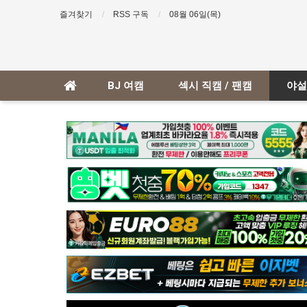
즐겨찾기
RSS 구독
08월 06일(목)
BJ 여캠
섹시 직캠 / 팬캠
야설