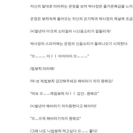
자신의 말대로 따라하는 은정을 보며 박사장은 즐거운쾌감을 느끼는
은정은
보지
속에 들어오는 자신의 손가락과 박사장의 욕설에 조금
/시발년아 더크게 소리질러 니신음소리가 잘들리게/
박사장의 스피커에는 은정의 신음소리가 들려나오기 시작한다.
"으ㅡㅡㅡ 아ㅏㅏ 아아아아 으ㅡㅡㅡ"
/씹
보지
따라해/
/여-보 제씹
보지
강간해주세요 해바라기 자지 원해요/
"여보 으ㅡㅡ제씹
보지
아ㅏㅏ 강간.. 원해요"
/시발년아 해바라기 자지원한다고 해야지!/
"으ㅡ으윽 해바라기자지 원해요"
/그래 나도 니씹
보지
먹고싶다 으ㅡㅡ 좋다/