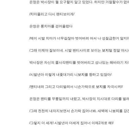
은정은 박사장이 뭘 요구할지 알고 있었다. 하지만 거절할수가 없
/치마올리고 다시 팬티보이게/
은정은 롱치마를 걷어올렸다
/에이 시발 치마가 너무길잖아 벗어버려 어서 나 성질급한거 알지!/
/그래 이제야 잘보이네. 시발 팬티사이로 보이는
보지
털 정말 야시
박사장은 자신의 쫄사각팬티를 벗어버리고 성나있는 해바라기 자
/시발년아 이렇게 내좇대가리 니
보지
를 향하고 있잖아/
/팬티내려 그리고 다리벌려서 니손가락으로
보지
를 자극시켜!/
은정은 팬티를 무릎밑까지 내렸고, 박사장의 지시대로 다리를 벌려
/그래 천천히 내자지보면서 손가락 집어너봐. 새벽에 니
보지
를 강
/그렇지 더 세게! 시발년아 더세게 집어너 이제2개로 해!/