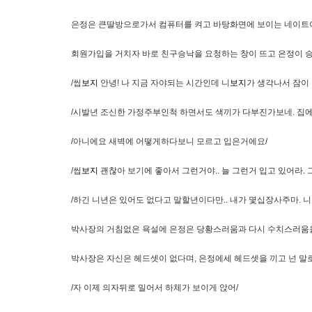
은정은 큰딸방으로가서 컴퓨터를 켜고 바탕화면에 보이는 네이트
회원가입을 거치자 바로 친구승낙을 요청하는 창이 뜨고 은정이 
/씹
보지
안녕! 나 지금 자야되는 시간인데 니
보지
가 생각나서 잠이
/시발년 조신한 가정주부인척 하면서도 색끼가 다부진가보네. 집
/아니에요 새벽에 어떻게하다보니 모르고 입은거에요/
/씹
보지
괜찮아 보기에 좋아서 그런거야.. 늘 그런거 입고 있어라. 
/하긴 니년은 있어도 없다고 말할년이다만.. 내가 몇십장사주마.
박사장의 거침없은 욕설에 은정은 당황스러움과 다시 수치스러움을
박사장은 자신은 헤드셋이 없다며, 은정에세 헤드셋을 끼고 넌 말로
/자 이제 의자뒤로 밀어서 하체가 보이게 앉어/