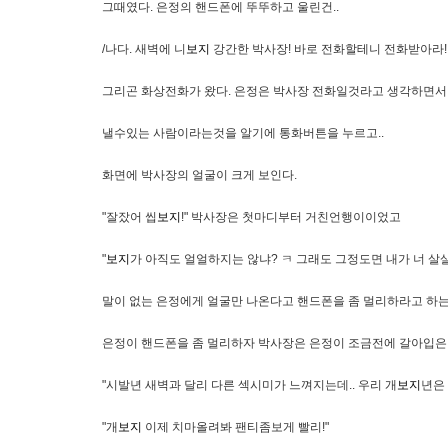
그때였다. 은정의 핸드폰에 뚜뚜하고 울린건..
/나다. 새벽에 니
보지
강간한 박사장! 바로 전화할테니 전화받아라!
그리곤 화상전화가 왔다. 은정은 박사장 전화일것라고 생각하면서 
낼수있는 사람이라는것을 알기에 통화버튼을 누르고..
화면에 박사장의 얼굴이 크게 보인다.
"잘잤어 씹
보지
!" 박사장은 첫마디부터 거친언행이이었고
"
보지
가 아직도 얼얼하지는 않냐? ㅋ 그래도 그정도면 내가 너 살
말이 없는 은정에게 얼굴만 나온다고 핸드폰을 좀 멀리하라고 하
은정이 핸드폰을 좀 멀리하자 박사장은 은정이 조금전에 갈아입은 
"시발년 새벽과 달리 다른 섹시미가 느껴지는데.. 우리 개
보지
년은
"개
보지
이제 치마올려봐 팬티좀보게 빨리!"