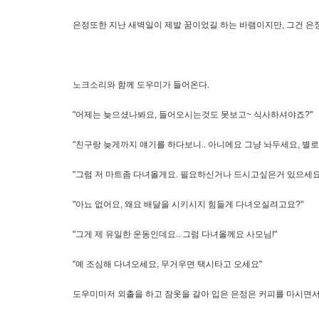
은정또한 지난 새벽일이 제발 꿈이었길 하는 바램이지만, 그건 은
노크소리와 함께 도우미가 들어온다.
"어제는 늦으셨나봐요, 들어오시는것도 못보고~ 식사하셔야죠?"
"친구랑 늦게까지 얘기를 하다보니.. 아니에요 그냥 놔두세요, 별로
"그럼 저 마트좀 다녀올게요. 필요하신거나 드시고싶은거 있으세요
"아뇨 없어요, 왜요 배달을 시키시지 힘들게 다녀오실려고요?"
"그게 제 유일한 운동인데요.. 그럼 다녀올께요 사모님!"
"예 조심해 다녀오세요, 무거우면 택시타고 오세요"
도우미마저 외출을 하고 잠옷을 갈아 입은 은정은 커피를 마시면서 