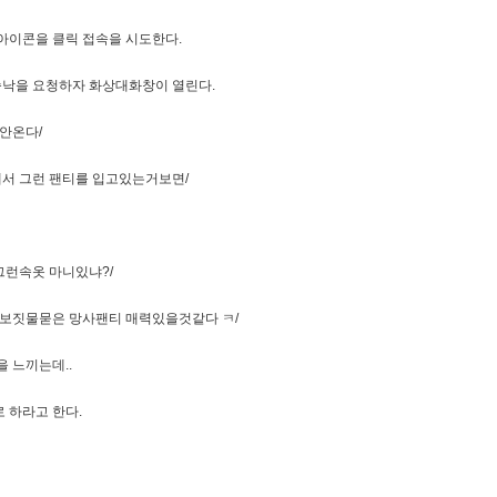
아이콘을 클릭 접속을 시도한다.
승낙을 요청하자 화상대화창이 열린다.
 안온다/
에서 그런 팬티를 입고있는거보면/
그런속옷 마니있냐?/
 니보짓물묻은 망사팬티 매력있을것같다 ㅋ/
 느끼는데..
 하라고 한다.