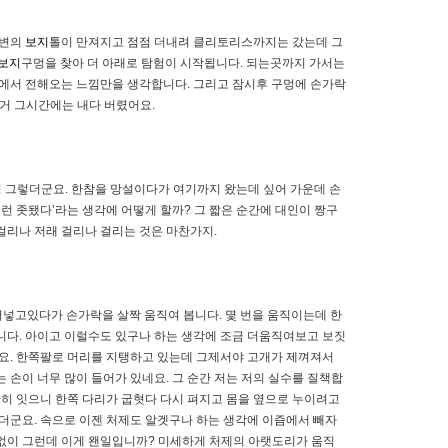
주변의
보지
톨이 만져지고 점점 더내려 클리토리스까지는 갔는데 그
보지
구멍을 찾아 더 아래로 탐험이 시작됩니다. 되는곳까지 가서는
닥에서 전해오는 느낌만을 생각합니다. 그리고 잠시후 구멍에 손가락
그거 그시간에는 내다 버렸어요.
 그렇더군요. 한참을 망설이다가 여기까지 왔는데 싶어 가운데 손
이런 좃됐다’라는 생각에 어떻게 할까? 그 짧은 순간에 대인이 짱구
걸리나 저래 걸리나 걸리는 것은 마찬가지.
어넣고있다가 손가락을 살짝 움직여 봅니다. 몇 번을 움직이는데 한
집니다. 아이고 이럴수도 있구나 하는 생각에 조금 더움직여보고 보짓
요. 한쪽팔로 머리를 지탱하고 있는데 그제서야 고개가 제껴져서
 손이 너무 많이 들어가 있네요. 그 순간 저는 저의 실수를 질책합
가만히 잇으니 한쪽 다리가 굽혓다 다시 펴지고 몸을 옆으로 누이려고
 나더군요. 속으로 이젠 처제도 알겟구나 하는 생각에 이즘에서 빼자
 없이 그런데 이게 왠일입니까? 미세하게 처제의 아랫도리가 움직