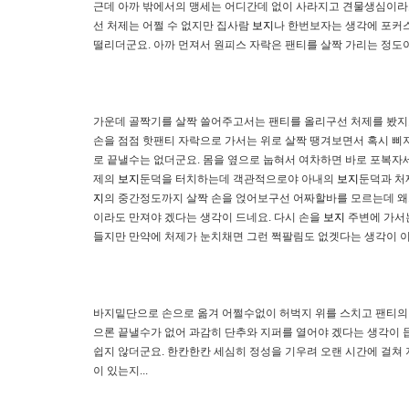
근데 아까 밖에서의 맹세는 어디간데 없이 사라지고 견물생심이라고
선 처제는 어쩔 수 없지만 집사람
보지
나 한번보자는 생각에 포커스
떨리더군요. 아까 먼져서 원피스 자락은 팬티를 살짝 가리는 정도
가운데 골짝기를 살짝 쓸어주고서는 팬티를 올리구선 처제를 봤지요
손을 점점 핫팬티 자락으로 가서는 위로 살짝 땡겨보면서 혹시 삐
로 끝낼수는 없더군요. 몸을 옆으로 눕혀서 여차하면 바로 포복자
제의
보지
둔덕을 터치하는데 객관적으로야 아내의
보지
둔덕과 
지
의 중간정도까지 살짝 손을 얹어보구선 어짜할바를 모르는데 왜
이라도 만져야 겠다는 생각이 드네요. 다시 손을
보지
주변에 가서는
들지만 만약에 처제가 눈치채면 그런 쩍팔림도 없겟다는 생각이 이
바지밑단으로 손으로 옮겨 어쩔수없이 허벅지 위를 스치고 팬티의
으론 끝낼수가 없어 과감히 단추와 지퍼를 열어야 겠다는 생각이 듭
쉽지 않더군요. 한칸한칸 세심히 정성을 기우려 오랜 시간에 걸쳐
이 있는지...