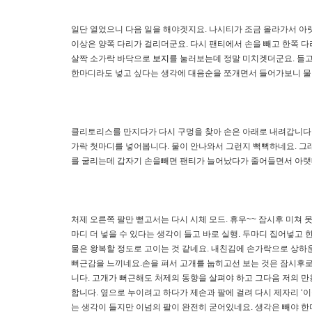
일단 열었으니 다음 일을 해야겟지요. 나시티가 조금 올라가서 아
이상은 양쪽 다리가 걸리더군요. 다시 팬티에서 손을 빼고 한쪽 
살짝 소가락 바닥으로
보지
를 눌러보는데 정말 미치겟더군요. 들
한마디라도 넣고 싶다는 생각에 대음순을 쪼개면서 들어가보니 
클리토리스를 만지다가 다시 구멍을 찾아 손은 아래로 내려갑니다.
가락 첫마디를 넣어봅니다. 물이 안나와서 그런지 뻑뻑하네요. 그래
를 굴리는데 갑자기 손을빼면 팬티가 늘어났다가 줄어들면서 아랫배
처제 오른쪽 팔만 뻗고서는 다시 시체 모드. 휴우~~ 잠시후 미
마디 더 넣을 수 있다는 생각이 들고 바로 실행. 두마디 집어넣고
물은 왕복할 정도로 고이는 것 같네요. 내친김에 손가락으로 상하
뻐근감을 느끼네요.손을 펴서 고개를 눕히고선 보는 것은 잠시후로 
니다. 고개가 뻐근해도 처제의 동향을 살펴야 하고 그다음 저의 만
합니다. 옆으로 누이려고 하다가 제손과 팔에 걸려 다시 제자리 ‘이
는 생각이 들지만 이넘의 팔이 완전히 굳어있네요. 생각은 빼야 