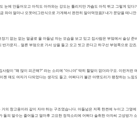
도 눈에 안들어오고 아직도 아까와는 강도는 틀리지만
가슴
도 아직 뛰고 그렇게 있다가
지금 와야 얼마나 오겟어(그런식으로 가게해서 완전히 말아먹었음)! 내가 문닫을 테니깐 어
장기 없는 없는 얼굴로 울 아들넘 자는 모습을 보고 있고 집사람은 부엌에서 술상 준
 반가운지... 얼른 부엌으로 가서 상을 들고 오고 씻고 온다고 하구선 부엌쪽으로 갔죠
사람이 “왜 많이 피곤해?” 라는 소리에 “아니야” 딱히 할말이 없더라구요. 이런저런 얘
 이젠 쟤도 여자가 다되었다는 생각도 들고. 어쩌다가 불끈 아랫도리가 팽창하는 느낌도 
 거의 창고용이라 같이 자야 하는 구조였습니다. 아들넘은 저쪽 한켠에 누이고 그옆에
가 둘의 말수는 줄어들고 얼마후 고요한 정적소리에 어쩌다 술취한 아자씨 고성방가 소리