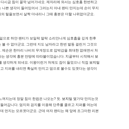
 다시금 침이 꼴깍 넘어가네요. 제자리에 와서는 심호흠 한번하고
 나쁜 생각이 들어있어서 그러는지 아내 팬티 만지는데 손이 무지
내의 털을보면서 살짝 더내리니 그때 흥분은 더할 나위없더군요.
그밑으로 하얀 팬티가 보일락 말락 소리안나게 심호흡을 깊게 한후
볼 수 없더군요. 그런데 지도 남자라고 한번 발동 걸린거 그것으
 제손은 한마리 나비의 무게정도로 압박감을 최대한 없애면서 처
는 생각에 흥분 만땅에 따따블이었습니다. 치골부터 시작해서
보
를 생각하게 되네요. 이왕이런거 처제도 잠이 들었으니 직접
보지
털
고 지퍼를 내리면 확실히 만지고 덤으로 볼수도 있겟다는 생각이
느껴지는데 정말 침이 한컵은 나오는? 듯.
보지
털 몇가닥 만지는것
에 들어갑니다. 엄지와 검지를 이용해 단추를 클르고 지퍼를 여는데
데 먼지는 모르겟더군요. 근데 여자 팬티는 왜 앞에 조그마한 리본