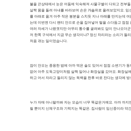
불을 끈상태에서 눈은 어둠에 익숙해져 사물구별이 다되고 전부들 
살짝 몸을 돌려 아내를 바라보며 손은
가슴
위로 올려보았지요. 
를 아래로 옮겨 아주 작은 봉분을 스치듯 지나 아래를 만지는데 여
는데 이번엔 다시 팬티 안으로 손을 집어넣어 털을 스다듬고 점점
여러 자세가 나왔겟지만 아무리 통수를 굴려봐도 답이 안나오더군요
저 한쪽 구석에서 지금 무슨 생각이냐? 정신 차리라는 소리가 들리
처음 겪는 일이었습니다.
잠이 안오는 종용한 밤에 아까 먹은 술도 있어서 점점 소변기가 
없어 아주 도둑고양이처럼 살짝 일어나 화장실을 갔어요. 화장실에
하고 어서 자라고 들리지 않는 독백을 한후 바로 잔다는 생각에 방
누가 자매 아니랄까봐 자는 모습이 너무 똑같은거예요. 아까 까지
릴 뿐이지 신체구조와 기럭지는 똑같은. 집사람이 임신중이라 약간