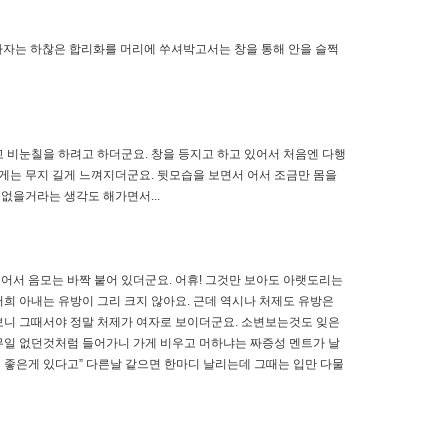
하자는 하찮은 합리화를 머리에 쑤셔박고서는 창을 통해 안을 슬쩍
고 비눈칠을 하려고 하더군요. 창을 등지고 하고 있어서 처음엔 다행
게는 무지 길게 느껴지더군요. 뒷모습을 보면서 어서 조금만 몸을
없을거라는 생각도 해가면서...
어서 음모는 바짝 붙어 있더군요. 어휴! 그것만 보아도 아랫도리는
희 아내는 유방이 그리 크지 않아요. 근데 역시나 처제도 유방은
 보니 그때서야 정말 처제가 여자로 보이더군요. 소변보는것도 잊은
아무일 없던것처럼 들어가니 가게 비우고 머하냐는 짜증성 멘트가 날
 머 좋은게 있다고” 다른날 같으면 한마디 날리는데 그때는 입만 다물