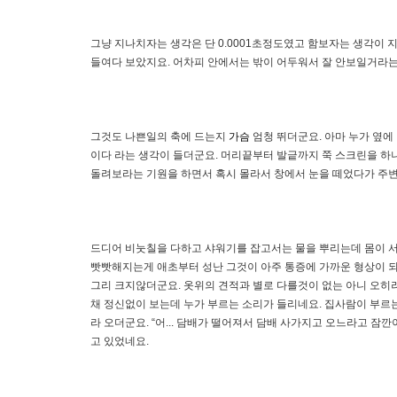
그냥 지나치자는 생각은 단 0.0001초정도였고 함보자는 생각이
들여다 보았지요. 어차피 안에서는 밖이 어두워서 잘 안보일거라는
그것도 나쁜일의 축에 드는지
가슴
엄청 뛰더군요. 아마 누가 옆에
이다 라는 생각이 들더군요. 머리끝부터 발긑까지 쭉 스크린을 하
돌려보라는 기원을 하면서 혹시 몰라서 창에서 눈을 떼었다가 주변
드디어 비눗칠을 다하고 샤워기를 잡고서는 물을 뿌리는데 몸이 서
빳빳해지는게 애초부터 성난 그것이 아주 통증에 가까운 형상이 되더
그리 크지않더군요. 옷위의 견적과 별로 다를것이 없는 아니 오히
채 정신없이 보는데 누가 부르는 소리가 들리네요. 집사람이 부르
라 오더군요. “어... 담배가 떨어져서 담배 사가지고 오느라고 잠
고 있었네요.