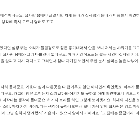
 지배적이더군요. 집사람 몸매야 잘알지만 처제 몸매와 집사람의 몸매가 비슷한지 확인
 생각에 혹시 모르니 담배도 끄고.
 있다면 심장 뛰는 소리가 들릴정도로 힘든 용기내어서 안을 보니 처제는 샤워기를 끄
니 집사람 몸매와 그리 다를것이 없더군요. 아마 시간적으로는 짧은 시간이겟지만 저에
을 살피고 다시 쳐다보고 그러면서 참나 자기집 보면서 주변 눈치 살피는 놈은 나밖에 
서히 돌더군요. 기호다 싶어 다른곳은 다 접어두고 일단 아래먼저 확인했죠. 비누가 묻
군요. 왜그리 침은 고이는지 소리날까봐 삼키지도 못하고 아래 확인햇으니 위도... 저
려 더작다는 생각이 들더군요. 하기사 브라를 하면 그렇게 보이겟지요. 처제의 나신을
는 소리. 아차 가게 비어있다는 생각에 돌아나오면서 보니 가게 앞에 집사람은 없고 
깐이라 그냥 휭하니 댕겨왔지” 지은죄가 있으니 알아서 기어야죠. “그 담배는 좀끊어라.