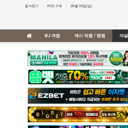
즐겨찾기
RSS 구독
08월 09일(일)
BJ 여캠
섹시 직캠 / 팬캠
야설