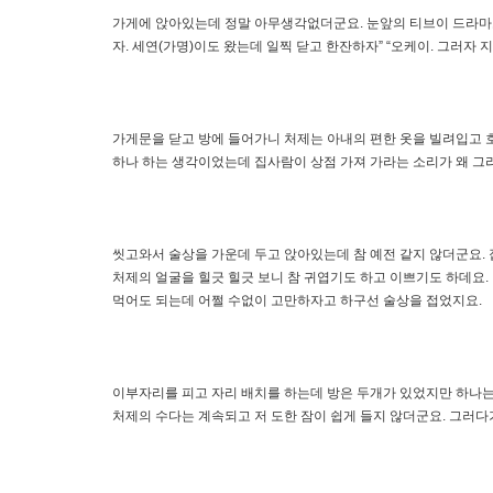
가게에 앉아있는데 정말 아무생각없더군요. 눈앞의 티브이 드라마
자. 세연(가명)이도 왔는데 일찍 닫고 한잔하자” “오케이. 그러자 
가게문을 닫고 방에 들어가니 처제는 아내의 편한 옷을 빌려입고 호
하나 하는 생각이었는데 집사람이 상점 가져 가라는 소리가 왜 그리
씻고와서 술상을 가운데 두고 앉아있는데 참 예전 같지 않더군요. 집
처제의 얼굴을 힐긋 힐긋 보니 참 귀엽기도 하고 이쁘기도 하데요.
먹어도 되는데 어쩔 수없이 고만하자고 하구선 술상을 접었지요.
이부자리를 피고 자리 배치를 하는데 방은 두개가 있었지만 하나는
처제의 수다는 계속되고 저 도한 잠이 쉽게 들지 않더군요. 그러다