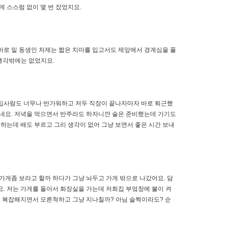
게 스스럼 없이 몇 번 잤었지요.
바로 밑 동생인 처제는 짧은 치마를 입고서도 제앞에서 경계심을 풀
 생각밖에는 없었지요.
라 집사람도 너무나 반가워하고 저두 직장이 끝나자마자 바로 퇴근했
 지네요. 저녁을 먹으면서 반주라도 하자니깐 술은 준비했는데 가기도
 하는데 배도 부르고 그리 생각이 없어 그냥 보면서 좋은 시간 보내
가게좀 보라고 할까 하다가 그냥 놔두고 가게 밖으로 나갔어요. 담
. 저는 가게를 돌아서 화장실을 가는데 저희집 부엌창에 불이 켜
는 복잡해지면서 모른척하고 그냥 지나칠까? 아님 슬쩍이라도? 순