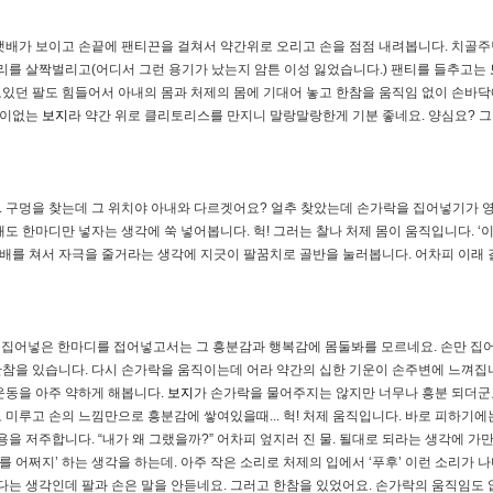
랫배가 보이고 손끝에 팬티끈을 걸쳐서 약간위로 오리고 손을 점점 내려봅니다. 치골
다리를 살짝벌리고(어디서 그런 용기가 났는지 암튼 이성 잃었습니다.) 팬티를 들추고는
고있던 팔도 힘들어서 아내의 몸과 처제의 몸에 기대어 놓고 한참을 움직임 없이 손바
물이없는
보지
라 약간 위로 클리토리스를 만지니 말랑말랑한게 기분 좋네요. 양심요? 
 구멍을 찾는데 그 위치야 아내와 다르겟어요? 얼추 찾았는데 손가락을 집어넣기가 영
도 한마디만 넣자는 생각에 쑥 넣어봅니다. 헉! 그러는 찰나 처제 몸이 움직입니다. ‘
를 쳐서 자극을 줄거라는 생각에 지긋이 팔꿈치로 골반을 눌러봅니다. 어차피 이래 
쳐 못집어넣은 한마디를 접어넣고서는 그 흥분감과 행복감에 몸둘봐를 모르네요. 손만 집
 한참을 있습니다. 다시 손가락을 움직이는데 어라 약간의 십한 기운이 손주변에 느껴
운동을 아주 약하게 해봅니다.
보지
가 손가락을 물어주지는 않지만 너무나 흥분 되더군
미루고 손의 느낌만으로 흥분감에 쌓여있을때... 헉! 처제 움직입니다. 바로 피하기에는
용을 저주합니다. “내가 왜 그랬을까?” 어차피 엎지러 진 물. 될대로 되라는 생각에 
를 어쩌지’ 하는 생각을 하는데. 아주 작은 소리로 처제의 입에서 ‘푸후’ 이런 소리가
한다는 생각인데 팔과 손은 말을 안듣네요. 그러고 한참을 있었어요. 손가락의 움직임도