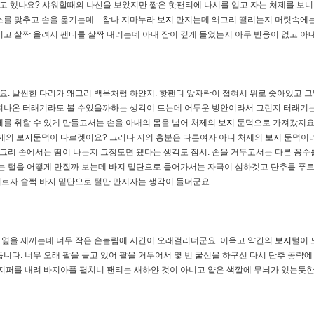
 했나요? 샤워할때의 나신을 보았지만 짧은 핫팬티에 나시를 입고 자는 처제를 보니
를 맞추고 손을 옮기는데... 참나 지마누라
보지
만지는데 왜그리 떨리는지 머릿속에는
이고 살짝 올려서 팬티를 살짝 내리는데 아내 잠이 깊게 들었는지 아무 반응이 없고 아
. 날씬한 다리가 왜그리 백옥처럼 하얀지. 핫팬티 앞자락이 접혀서 위로 솟아있고 
져나온 터래기라도 볼 수있을까하는 생각이 드는데 어두운 방안이라서 그런지 터래기는 
세를 취할 수 있게 만들고서는 손을 아내의 몸을 넘어 처제의
보지
둔덕으로 가져갔지요.
처제의
보지
둔덕이 다르겟어요? 그러나 저의 흥분은 다른여자 아니 처제의
보지
둔덕이라
그리 손에서는 땀이 나는지 그정도면 됐다는 생각도 잠시. 손을 거두고서는 다른 꽁수
 털을 어떻게 만질까 보는데 바지 밑단으로 들어가서는 자극이 심하겟고 단추를 푸르
르자 슬쩍 바지 밑단으로 털만 만지자는 생각이 들더군요.
 옆을 제끼는데 너무 작은 손놀림에 시간이 오래걸리더군요. 이윽고 약간의
보지
털이 
니다. 너무 오래 팔을 들고 있어 팔을 거두어서 몇 번 굴신을 하구선 다시 단추 공략
 지퍼를 내려 바지아플 펼치니 팬티는 새하얀 것이 아니고 얕은 색깔에 무늬가 있는듯한