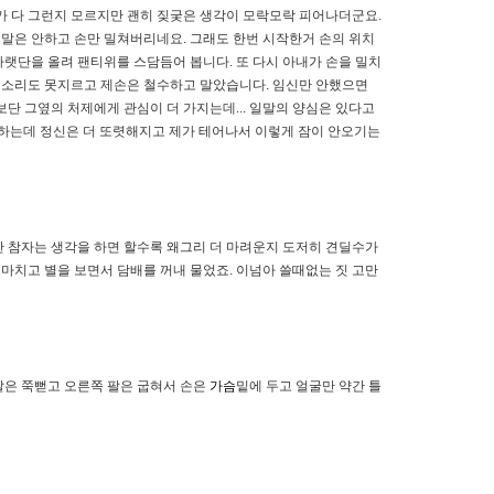
가 다 그런지 모르지만 괜히 짖궂은 생각이 모락모락 피어나더군요.
 말은 안하고 손만 밀쳐버리네요. 그래도 한번 시작한거 손의 위치
아랫단을 올려 팬티위를 스담듬어 봅니다. 또 다시 아내가 손을 밀치
는 소리도 못지르고 제손은 철수하고 말았습니다. 임신만 안했으면
단 그옆의 처제에게 관심이 더 가지는데... 일말의 양심은 있다고
 청하는데 정신은 더 또렷해지고 제가 테어나서 이렇게 잠이 안오기는
만 참자는 생각을 하면 할수록 왜그리 더 마려운지 도저히 견딜수가
마치고 별을 보면서 담배를 꺼내 물었죠. 이넘아 쓸때없는 짓 고만
팔은 쭉뻗고 오른쪽 팔은 굽혀서 손은
가슴
밑에 두고 얼굴만 약간 틀