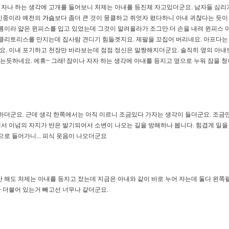
자나 하는 생각에 고개를 들어보니 처제는 아내를 등진체 자고있더군요. 남자들 심리
임신중이라 예전의
가슴
보다 좀더 큰 것이 뭉클하고 쥐엇자 폈다하니 아내 귀찮다는 듯이
름이라 얇은 윈피스를 입고 있었는데 그것이 말려올라가 조그만 더 손을 내려 윈피스 
 클리토리스를 만지는데 집사람 견디기 힘들겟지요. 제팔을 꼬집어 버리네요. 아프다
. 이내 포기하고 천장만 바라보는데 점점 정신은 말짱해지더군요. 솔직히 옆의 아내보
는듯하네요. 에휴~ 그래! 잠이나 자자 하는 생각에 아내를 등지고 옆으로 누워 잠을
동하더군요. 근데 생각 한쪽에서는 아직 이르니 조금있다 가자는 생각이 들더군요. 조금
서 이넘의 자지가 반은 발기되어서 소변이 나오는 길을 방해하나 봅니다. 힘겹게 일을 
으로 들어가니... 피식 웃음이 나오더군요
만 해도 처제는 아내를 등지고 잤는데 지금은 아내와 같이 바로 누어 자는데 둘다 왼쪽
 더불어 있는거 빼고선 너무나 같더군요.