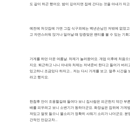
도 같이 하곤 했어요. 밤이 깊어지면 집에 간다는 것을 아내가 자
예전에 처갓집에 가면 그집 식구외에는 백년손님인 저밖에 없었고 
고 자연스러워 앉거나 일어날 때 앙증맞은 팬티를 볼 수 있는 기회가
가게를 하던 더운 여름날. 처제가 놀러왔어요. 개업 이후에 처음
지요. 퇴근하고 나니 아내와 처제는 저녁준비 한다고 들어가 버리고
있고하니 조금있다 하자고... 저는 다시 가게를 보고. 얼추 시간
라고 했지요.
한참후 안이 조용할길래 들여다 보니 집사람은 피곤한지 약간 부른
배를 피우려고 보니 소변기가 동하더군요. 화장실은 집뒤에 가게방
져있고 얼핏 들으니 물소리가 정확히 샤워기 소리가 나더군요. 분
간적인 만감교차...