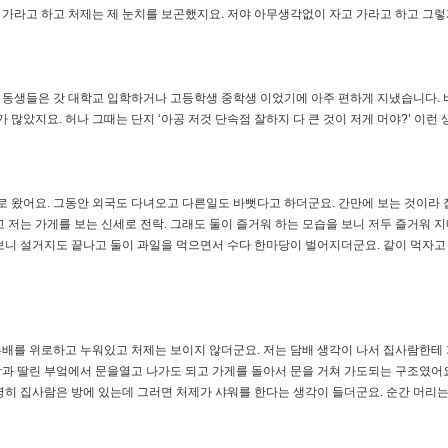
고 가라고 하고 처제는 제 눈치를 보곤했지요. 저야 아무생각없이 자고 가라고 하고 그렇
동생들은 갓 대학교 입학하거나 고등학생 중학생 이었기에 아주 편하게 지냈습니다. 
 많았지요. 허나 그때는 단지 ‘아공 저것 단속점 잘하지 다 큰 것이 저게 머야?’ 이런
으로 왔어요. 그동안 외국도 다녀오고 다른일도 바뻣다고 하더군요. 간만에 보는 것이
 저는 가게를 보는 신세로 전락. 그래도 둘이 즐거워 하는 모습을 보니 저두 즐거워
을 보니 설거지도 끝나고 둘이 과일을 먹으면서 수다 한마당이 벌어지더군요. 같이 먹자고
배를 위로하고 누워있고 처제는 보이지 않더군요. 저는 담배 생각이 나서 집사람한테 
과 딸린 부엌에서 문을열고 나가도 되고 가게를 돌아서 문을 거쳐 가도되는 구조였어요
명히 집사람은 방에 있는데 그러면 처제가 샤워를 한다는 생각이 들더군요. 순간 머리