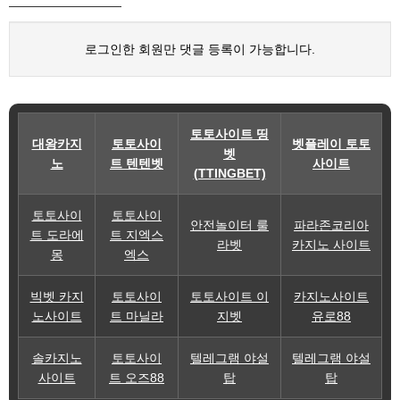
로그인한 회원만 댓글 등록이 가능합니다.
토토사이트 띵
대왕카지
토토사이
벳플레이 토토
벳
노
트 텐텐벳
사이트
(TTINGBET)
토토사이
토토사이
안전놀이터 룰
파라존코리아
트 도라에
트 지엑스
라벳
카지노 사이트
몽
엑스
빅벳 카지
토토사이
토토사이트 이
카지노사이트
노사이트
트 마닐라
지벳
유로88
솔카지노
토토사이
텔레그램 야설
텔레그램 야설
사이트
트 오즈88
탑
탑