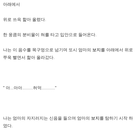
아래에서
위로 쓰윽 핥아 올렸다.
한 웅큼의 분비물이 혀를 타고 입안으로 들어온다.
나는 이 음수를 목구멍으로 넘기며 또시 엄마의
보지
를 아래에서 위로
쭈욱 빨면서 핥아 올라갔다.
" 아...아아.........허억..........."
나는 엄마의 자지러지는 신음을 들으며 엄마의
보지
를 탐하기 시작 하
였다.