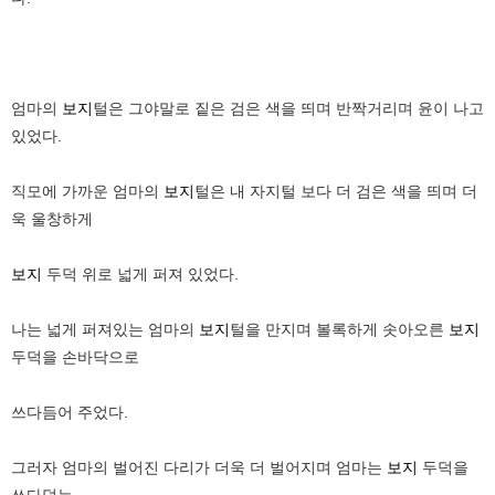
엄마의
보지
털은 그야말로 짙은 검은 색을 띄며 반짝거리며 윤이 나고
있었다.
직모에 가까운 엄마의
보지
털은 내 자지털 보다 더 검은 색을 띄며 더
욱 울창하게
보지
두덕 위로 넓게 퍼져 있었다.
나는 넓게 퍼져있는 엄마의
보지
털을 만지며 볼록하게 솟아오른
보지
두덕을 손바닥으로
쓰다듬어 주었다.
그러자 엄마의 벌어진 다리가 더욱 더 벌어지며 엄마는
보지
두덕을
쓰다덤는