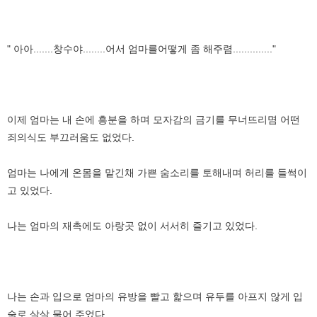
" 아아.......창수야........어서 엄마를어떻게 좀 해주렴.............."
이제 엄마는 내 손에 흥분을 하며 모자감의 금기를 무너뜨리몀 어떤
죄의식도 부끄러움도 없었다.
엄마는 나에게 온몸을 맡긴채 가쁜 숨소리를 토해내며 허리를 들썩이
고 있었다.
나는 엄마의 재촉에도 아랑곳 없이 서서히 즐기고 있었다.
나는 손과 입으로 엄마의 유방을 빨고 핥으며 유두를 아프지 않게 입
술로 살살 물어 주었다.