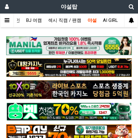
야설탑
메인
BJ 여캠
섹시 직캠 / 팬캠
야설
AI GIRL