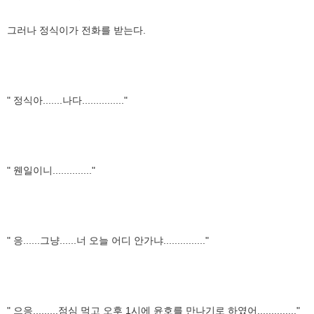
그러나 정식이가 전화를 받는다.
" 정식아.......나다..............."
" 웬일이니.............."
" 응......그냥......너 오늘 어디 안가냐..............."
" 으응.........점심 먹고 오후 1시에 윤호를 만나기로 하였어.............."