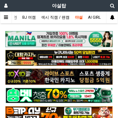
야설탑
메인
BJ 여캠
섹시 직캠 / 팬캠
야설
AI GIRL