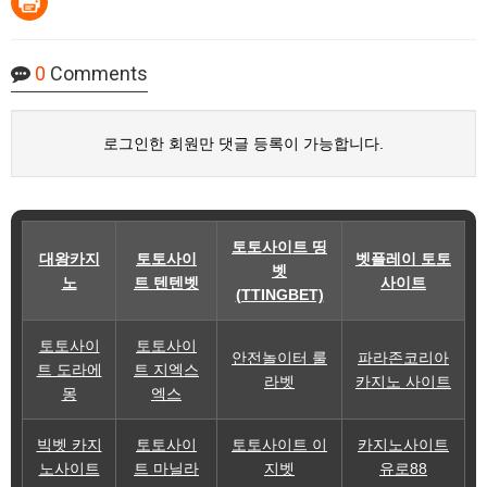
0
Comments
로그인한 회원만 댓글 등록이 가능합니다.
토토사이트 띵
대왕카지
토토사이
벳플레이 토토
벳
노
트 텐텐벳
사이트
(TTINGBET)
토토사이
토토사이
안전놀이터 룰
파라존코리아
트 도라에
트 지엑스
라벳
카지노 사이트
몽
엑스
빅벳 카지
토토사이
토토사이트 이
카지노사이트
노사이트
트 마닐라
지벳
유로88