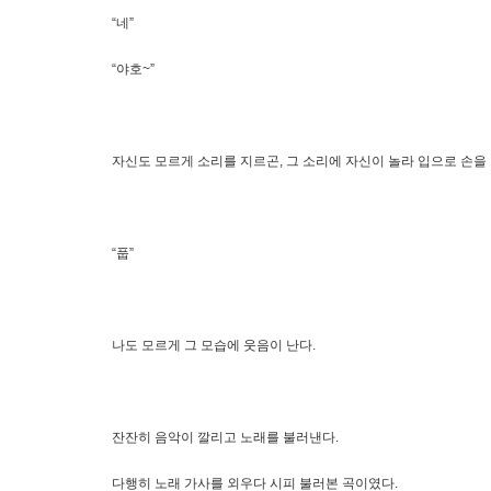
“네”
“야호~”
자신도 모르게 소리를 지르곤, 그 소리에 자신이 놀라 입으로 손을
“풉”
나도 모르게 그 모습에 웃음이 난다.
잔잔히 음악이 깔리고 노래를 불러낸다.
다행히 노래 가사를 외우다 시피 불러본 곡이였다.