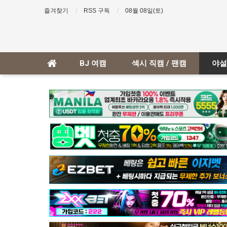
즐겨찾기
RSS 구독
08월 08일(토)
BJ 여캠
섹시 직캠 / 팬캠
야설