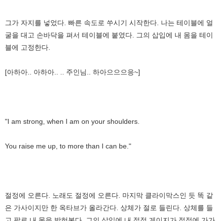
그가 자지를 넣었다. 빠른 속도로 쑤시기 시작한다. 나는 테이블에 얼
굴을 대고 손바닥을 펴서 테이블에 붙였다. 그의 삽입에 내 몸을 테이
블에 고정한다.
[아하아.. 아하아.. .. 주인님.. 하아으으으응~]
"I am strong, when I am on your shoulders.
You raise me up, to more than I can be."
절정에 오른다. 노래도 절정에 오른다. 마지막 클라이막스인 듯 똑 같
은 가사이지만 한 옥타브가 올라간다. 상체가 절로 들린다. 상체를 들
고 팔로 내 몸을 받혀본다. 그의 삽입에 내 절정 게이지가 절정에 가가