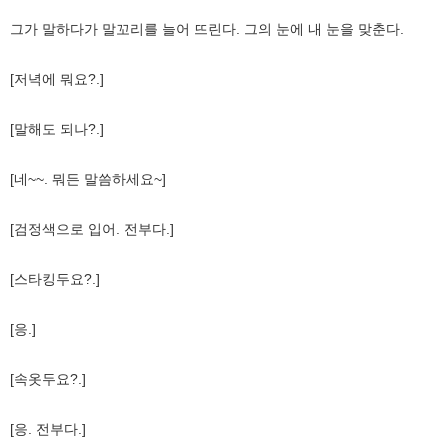
그가 말하다가 말꼬리를 늘어 뜨린다. 그의 눈에 내 눈을 맞춘다.
[저녁에 뭐요?.]
[말해도 되나?.]
[네~~. 뭐든 말씀하세요~]
[검정색으로 입어. 전부다.]
[스타킹두요?.]
[응.]
[속옷두요?.]
[응. 전부다.]