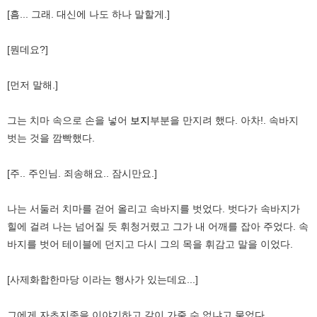
[흠... 그래. 대신에 나도 하나 말할게.]
[뭔데요?]
[먼저 말해.]
그는 치마 속으로 손을 넣어
보지
부분을 만지려 했다. 아차!. 속바지
벗는 것을 깜빡했다.
[주.. 주인님. 죄송해요.. 잠시만요.]
나는 서둘러 치마를 걷어 올리고 속바지를 벗었다. 벗다가 속바지가
힐에 걸려 나는 넘어질 듯 휘청거렸고 그가 내 어깨를 잡아 주었다. 속
바지를 벗어 테이블에 던지고 다시 그의 목을 휘감고 말을 이었다.
[사제화합한마당 이라는 행사가 있는데요...]
그에게 자초지종을 이야기하고 같이 가줄 수 없냐고 물었다.