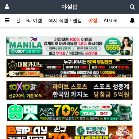
야설탑
메인
BJ 여캠
섹시 직캠 / 팬캠
야설
AI GIRL