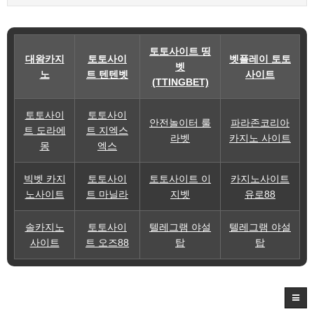
토토사이트 띵
대왕카지
토토사이
벳플레이 토토
벳
노
트 텐텐벳
사이트
(TTINGBET)
토토사이
토토사이
안전놀이터 룰
파라존코리아
트 도라에
트 지엑스
라벳
카지노 사이트
몽
엑스
빅벳 카지
토토사이
토토사이트 이
카지노사이트
노사이트
트 마닐라
지벳
유로88
솔카지노
토토사이
텔레그램 야설
텔레그램 야설
사이트
트 오즈88
탑
탑