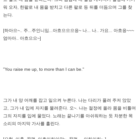
워 오자, 한팔로 내 몸을 받치고 다른 팔로 등 뒤를 더듬으며 그를 찾
는다.
[하아으~.. 주...주인니임...아흐으으으응~ 나... 나.. 가요... 아흐응~~~
엄마아.. 아흐으으~]
"You raise me up, to more than I can be."
그가 내 양 어깨를 잡고 일으켜 누른다. 나는 다리가 풀려 주저 앉았
고, 그가 내 입에 자지를 물려준다. 오~. 나는 절정에 올라 몸을 비틀며
그의 자지를 입에 물었다. 노래는 끝나기를 아쉬워하는 듯 차분한 목
소리의 마지막 가사를 흘린다.
[으헉. 아흡. 꿀꺽..아흐아하아앙~. 꿀꺽.... 아하아하~.]