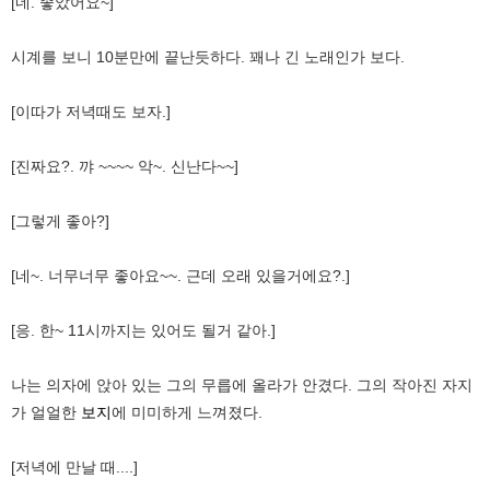
[네. 좋았어요~]
시계를 보니 10분만에 끝난듯하다. 꽤나 긴 노래인가 보다.
[이따가 저녁때도 보자.]
[진짜요?. 꺄 ~~~~ 악~. 신난다~~]
[그렇게 좋아?]
[네~. 너무너무 좋아요~~. 근데 오래 있을거에요?.]
[응. 한~ 11시까지는 있어도 될거 같아.]
나는 의자에 앉아 있는 그의 무릅에 올라가 안겼다. 그의 작아진 자지
가 얼얼한
보지
에 미미하게 느껴졌다.
[저녁에 만날 때....]