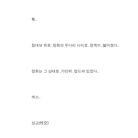
툭...
침대보 위로..정희의 두다리 사이로..정액이..떨어졌다..
정희는 그 상태로..가만히..엎드려 있었다...
섹스..
성교(性交)