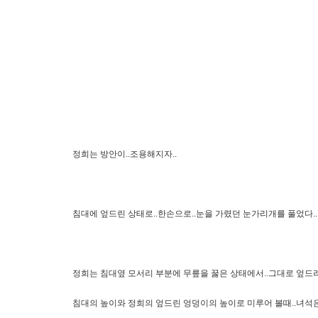
정희는 방안이..조용해지자..
침대에 엎드린 상태로..한손으로..눈을 가렸던 눈가리개를 풀었다..
정희는 침대옆 모서리 부분에 무릎을 꿇은 상태에서..그대로 엎드려
침대의 높이와 정희의 엎드린 엉덩이의 높이로 미루어 볼때..녀석은 