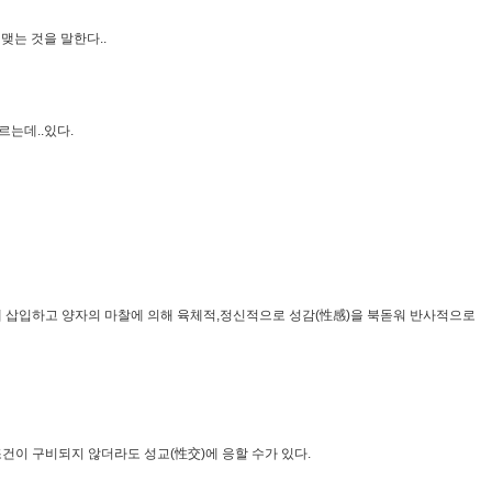
맺는 것을 말한다..
르는데..있다.
膣)에 삽입하고 양자의 마찰에 의해 육체적,정신적으로 성감(性感)을 북돋워 반사적으로
건이 구비되지 않더라도 성교(性交)에 응할 수가 있다.