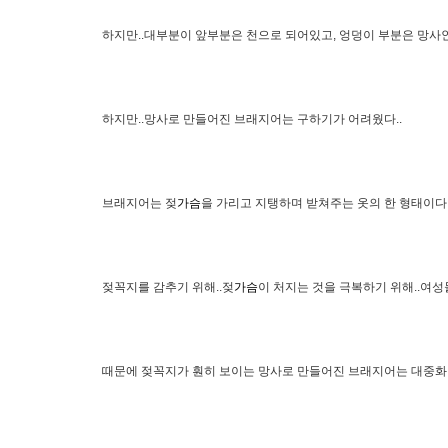
하지만..대부분이 앞부분은 천으로 되어있고, 엉덩이 부분은 망사
하지만..망사로 만들어진 브래지어는 구하기가 어려웠다..
브래지어는 젖
가슴
을 가리고 지탱하며 받쳐주는 옷의 한 형태이다
젖꼭지를 감추기 위해..젖
가슴
이 처지는 것을 극복하기 위해..여
때문에 젖꼭지가 훤히 보이는 망사로 만들어진 브래지어는 대중화되