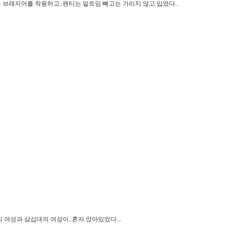
는 브래지어를 착용하고..팬티는 밑트임 빼고는 가리지 않고 입었다..
 여성과 삼십대의 여성이..혼자 앉아있었다...