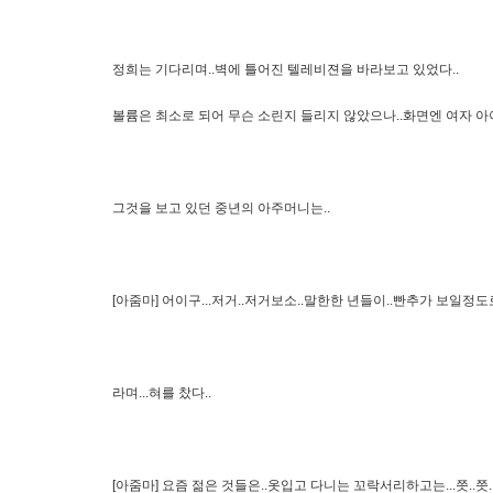
정희는 기다리며..벽에 틀어진 텔레비젼을 바라보고 있었다..
볼륨은 최소로 되어 무슨 소린지 들리지 않았으나..화면엔 여자 아
그것을 보고 있던 중년의 아주머니는..
[아줌마] 어이구...저거..저거보소..말한한 년들이..빤추가 보일정
라며...혀를 찼다..
[아줌마] 요즘 젊은 것들은..옷입고 다니는 꼬락서리하고는...쯧..쯧..