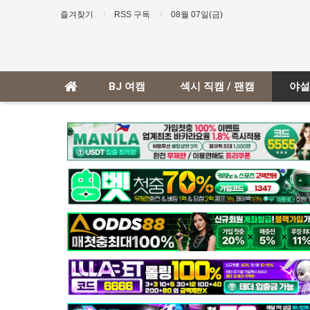
즐겨찾기
RSS 구독
08월 07일(금)
BJ 여캠
섹시 직캠 / 팬캠
야설