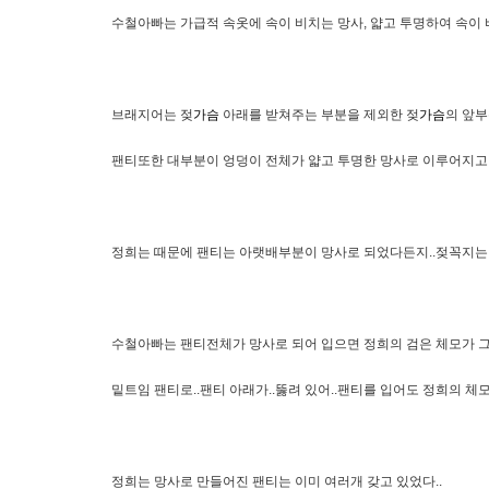
수철아빠는 가급적 속옷에 속이 비치는 망사, 얇고 투명하여 속이
브래지어는 젖
가슴
아래를 받쳐주는 부분을 제외한 젖
가슴
의 앞부
팬티또한 대부분이 엉덩이 전체가 얇고 투명한 망사로 이루어지고
정희는 때문에 팬티는 아랫배부분이 망사로 되었다든지..젖꼭지는
수철아빠는 팬티전체가 망사로 되어 입으면 정희의 검은 체모가 그대
밑트임 팬티로..팬티 아래가..뚫려 있어..팬티를 입어도 정희의 
정희는 망사로 만들어진 팬티는 이미 여러개 갖고 있었다..