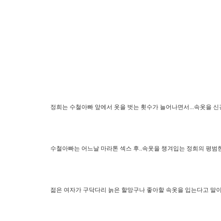
정희는 수철아빠 앞에서 옷을 벗는 횟수가 늘어나면서...속옷을 신
수철아빠는 어느날 마라톤 섹스 후..속옷을 챙겨입는 정희의 평범
젊은 여자가 구닥다리 늙은 할망구나 좋아할 속옷을 입는다고 말이