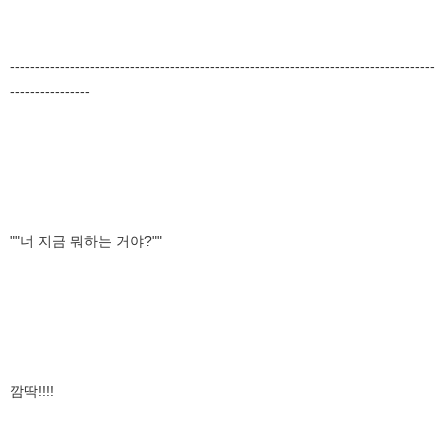
-------------------------------------------------------------------------------------
----------------
""너 지금 뭐하는 거야?""
깜딱!!!!