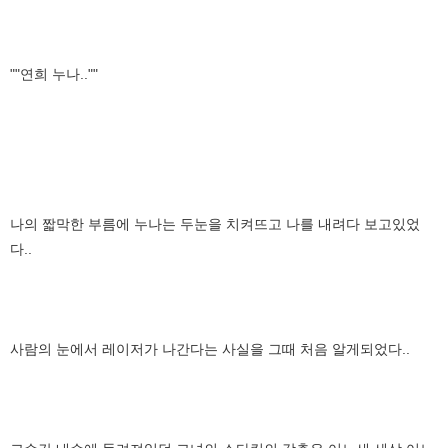
""연희 누나..""
나의 짧막한 부름에 누나는 두눈을 치켜뜨고 나를 내려다 보고있었
다..
사람의 눈에서 레이저가 나간다는 사실을 그때 처음 알게되었다..