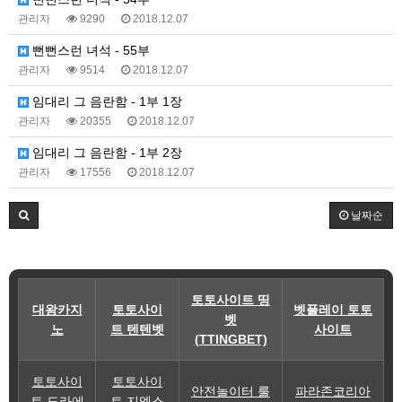
관리자
9290
2018.12.07
뻔뻔스런 녀석 - 55부
관리자
9514
2018.12.07
임대리 그 음란함 - 1부 1장
관리자
20355
2018.12.07
임대리 그 음란함 - 1부 2장
관리자
17556
2018.12.07
날짜순
토토사이트 띵
대왕카지
토토사이
벳플레이 토토
벳
노
트 텐텐벳
사이트
(TTINGBET)
토토사이
토토사이
안전놀이터 룰
파라존코리아
트 도라에
트 지엑스