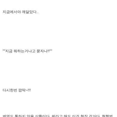
지금에서야 깨달았다..
""지금 뭐하는거냐고 묻자나!!""
다시한번 깜딱~!!!
변명도 통하지 않을 상황이다..뭐라고 해도 이건 현장 검거다..현행범