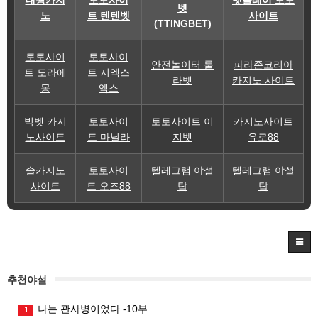
벳
노
트 텐텐벳
사이트
(TTINGBET)
토토사이
토토사이
안전놀이터 룰
파라존코리아
트 도라에
트 지엑스
라벳
카지노 사이트
몽
엑스
빅벳 카지
토토사이
토토사이트 이
카지노사이트
노사이트
트 마닐라
지벳
유로88
솔카지노
토토사이
텔레그램 야설
텔레그램 야설
사이트
트 오즈88
탑
탑
추천야설
나는 관사병이었다 -10부
1