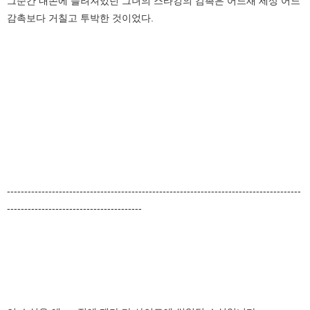
그순간 내손에 들려져있던 그녀의 스타킹의 감촉은 어느새 세상 어느
감촉보다 거칠고 투박한 것이었다.
-------------------------------------------------------------------------------------
---------------------------------------