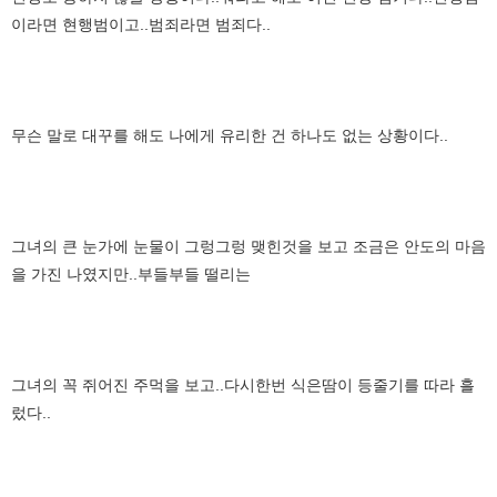
이라면 현행범이고..범죄라면 범죄다..
무슨 말로 대꾸를 해도 나에게 유리한 건 하나도 없는 상황이다..
그녀의 큰 눈가에 눈물이 그렁그렁 맺힌것을 보고 조금은 안도의 마음
을 가진 나였지만..부들부들 떨리는
그녀의 꼭 쥐어진 주먹을 보고..다시한번 식은땀이 등줄기를 따라 흘
렀다..