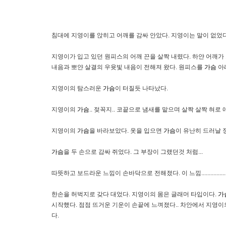
침대에 지영이를 앉히고 어깨를 감싸 안았다. 지영이는 말이 없었
지영이가 입고 있던 원피스의 어깨 끈을 살짝 내렸다. 하얀 어깨가
내음과 뽀얀 살결의 우윳빛 내음이 전해져 왔다. 원피스를
가슴
아
지영이의 탐스러운
가슴
이 터질듯 나타났다.
지영이의
가슴
.. 젖꼭지.. 코끝으로 냄새를 맡으며 살짝 살짝 혀
지영이의
가슴
을 바라보았다. 옷을 입으면
가슴
이 유난히 드러날
가슴
을 두 손으로 감싸 쥐었다. 그 부장이 그랬던것 처럼...
따뜻하고 보드라운 느낌이 손바닥으로 전해졌다. 이 느낌...................
한손을 허벅지로 갖다 대었다. 지영이의 몸은 글래머 타입이다.
가
시작했다. 점점 뜨거운 기운이 손끝에 느껴졌다.. 차안에서 지영이
다.