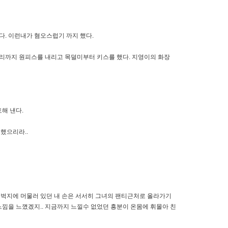
다. 이런내가 혐오스럽기 까지 했다.
리까지 원피스를 내리고 목덜미부터 키스를 했다. 지영이의 화장
토해 낸다.
닉했으리라..
허벅지에 머물러 있던 내 손은 서서히 그녀의 팬티근처로 올라가기
느낌을 느꼈겠지.. 지금까지 느낄수 없었던 흥분이 온몸에 휘몰아 친