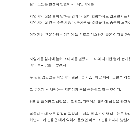
질의 느낌은 완전히 딴판이다.. 지영이와는...
지영이의 질은 흔히 말하는 명기다. 전혀 헐렁하지도 않으면서도 
지영이의 질 안은 주름이 많다. 손가락을 넣었을때도 충분히 느껴질
어쩌면 난 행운아라는 생각이 들 정도로 섹스하기 좋은 여자를 만났다고
지영이를 침대에 눞히고 다리를 벌렸다. 그녀의 시커먼 털이 눈에 들
이의
보지
맛을 느꼈겠지...
두 눈을 감고있는 지영이의 얼굴.. 큰
가슴
.. 하얀 어깨.. 오른쪽
가
그 부장과 난 사랑하는 지영이의 몸을 공유하고 있는 것이다.
허리를 끌어않고 삽입을 시도하고, 지영이의 질안에 삽입을 하고 넣
넣을때는 내 모든 감각과 감정이 그녀의 질 속으로 빨려드는듯 하다
해낸다.. 이 신음은 내가 약하게 들었던 바로 그 신음소리다. 낯설