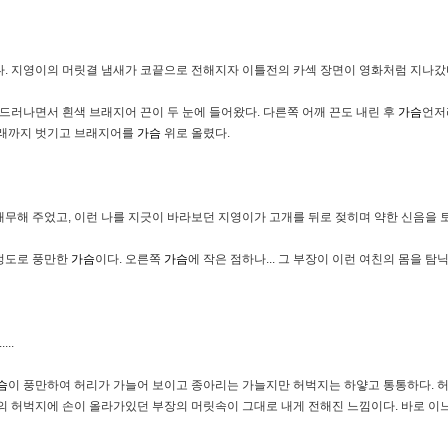
다. 지영이의 머릿결 냄새가 코끝으로 전해지자 이틀전의 카섹 장면이 영화처럼 지나갔
 드러나면서 흰색 브래지어 끈이 두 눈에 들어왔다. 다른쪽 어깨 끈도 내린 후
가슴
언저
래까지 벗기고 브래지어를
가슴
위로 올렸다.
로 애무해 주었고, 이런 나를 지긋이 바라보던 지영이가 고개를 뒤로 젖히며 약한 신음을 
 정도로 풍만한
가슴
이다. 오른쪽
가슴
에 작은 점하나... 그 부장이 이런 여친의 몸을 탐
..
슴
이 풍만하여 허리가 가늘어 보이고 종아리는 가늘지만 허벅지는 하얗고 통통하다. 
의 허벅지에 손이 올라가있던 부장의 머릿속이 그대로 내게 전해진 느낌이다. 바로 이