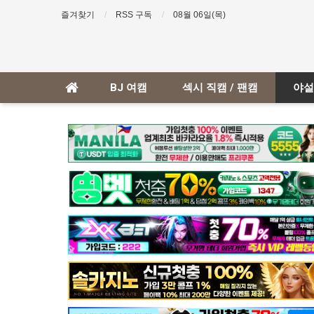
즐겨찾기
RSS 구독
08월 06일(목)
BJ 여캠
섹시 직캠 / 팬캠
야설