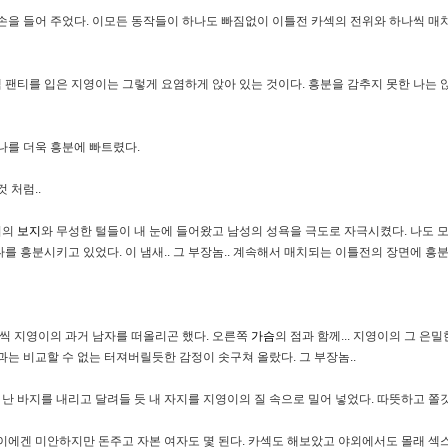
 손을 들어 주었다. 이모든 동작들이 하나도 빠짐없이 이틀전 카섹의 전위와 하나씩 매
색 팬티를 입은 지영이는 그렇게 요염하게 앉아 있는 것이다. 흥분을 감추지 못한 나는
나를 더욱 흥분에 빠트렸다.
 처럼..
이의
보지
와 무성한 털들이 내 눈에 들어왔고 남성의 성욕을 극도로 자극시켰다. 나도 
를 흥분시키고 있었다. 이 냄새.. 그 부장놈.. 계속해서 매치되는 이틀전의 장면에 흥분
끔씩 지영이의 과거 남자를 떠올리곤 했다. 오른쪽
가슴
의 점과 함께... 지영이의 그 은
과는 비교할 수 없는 터져버릴듯한 감정이 솟구쳐 올랐다. 그 부장놈..
 난 바지를 내리고 달려들 듯 내 자지를 지영이의 질 속으로 밀어 넣었다. 따뜻하고 쫄깃
영이에겐 미안하지만 돈주고 자본 여자도 몇 된다. 카섹도 해보았고 야외에서도 몰래 섹