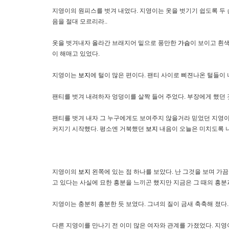
지영이의 원피스를 벗겨 내었다. 지영이는 옷을 벗기기 쉽도록 두
음을 절대 모르리라..
옷을 벗겨내자 올라간 브래지어 밑으로 풍만한
가슴
이 보이고 흰
이 해매고 있었다.
지영이는
보지
에 털이 많은 편이다. 팬티 사이로 삐젼나온 털들이 
팬티를 벗겨 내려하자 엉덩이를 살짝 들어 주었다. 부장에게 했던 것
팬티를 벗겨 내자 그 누구에게도 보여주지 않을거라 믿었던 지영
커지기 시작했다. 평소엔 거북했던
보지
내음이 오늘은 미치도록 나
지영이의
보지
왼쪽에 있는 점 하나를 보았다. 난 그것을 보며 가
고 있다는 사실에 묘한 흥분을 느끼곤 했지만 지금은 그 때의 흥분
지영이는 충분히 흥분한 듯 보였다. 그녀의 질이 금새 축축해 졌다.
다른 지영이를 만나기 전 이미 많은 여자와 관계를 가졌었다. 지