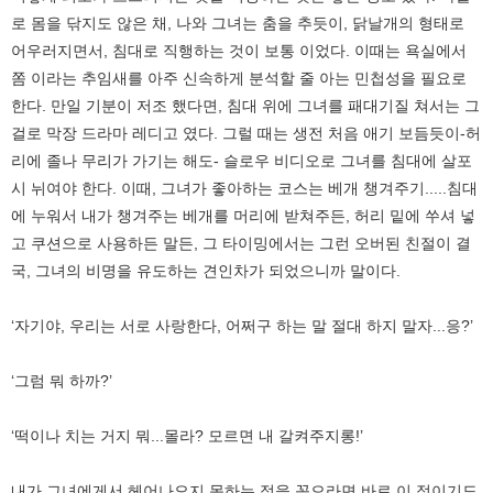
로 몸을 닦지도 않은 채, 나와 그녀는 춤을 추듯이, 닭날개의 형태로
어우러지면서, 침대로 직행하는 것이 보통 이었다. 이때는 욕실에서
쫌 이라는 추임새를 아주 신속하게 분석할 줄 아는 민첩성을 필요로
한다. 만일 기분이 저조 했다면, 침대 위에 그녀를 패대기질 쳐서는 그
걸로 막장 드라마 레디고 였다. 그럴 때는 생전 처음 애기 보듬듯이-허
리에 졸나 무리가 가기는 해도- 슬로우 비디오로 그녀를 침대에 살포
시 뉘여야 한다. 이때, 그녀가 좋아하는 코스는 베개 챙겨주기.....침대
에 누워서 내가 챙겨주는 베개를 머리에 받쳐주든, 허리 밑에 쑤셔 넣
고 쿠션으로 사용하든 말든, 그 타이밍에서는 그런 오버된 친절이 결
국, 그녀의 비명을 유도하는 견인차가 되었으니까 말이다.
‘자기야, 우리는 서로 사랑한다, 어쩌구 하는 말 절대 하지 말자...응?’
‘그럼 뭐 하까?’
‘떡이나 치는 거지 뭐...몰라? 모르면 내 갈켜주지롱!’
내가 그녀에게서 헤어나오지 못하는 점을 꼽으라면 바로 이 점이기도