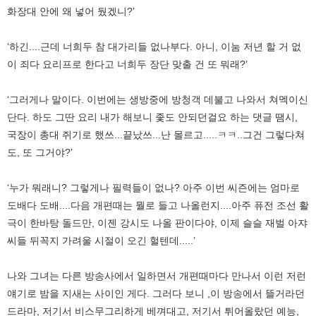
화장대 안에 왜 넣어 뒀겠니?’
‘하긴....근데 너희두 참 대가리들 없나부다. 아니, 이눔 저년 할 거 없
이 죄다 요리프로 한다고 너희두 장단 맞출 건 또 뭐래?’
‘그러게나 말이다. 이번에는 생방중에 방청객 데불고 나와서 쳐멕이신
단다. 하도 그딴 요리 내가 해보니 좇도 안되던걸요 하는 댓글 땜시,
국장이 총대 쥐기로 했쓰...끝났쓰...난 몰르고.....ㅋㅋ..그건 그렇다쳐
도, 또 그거야?’
‘누가 뭐래니? 그렇게나 필력들이 없나? 아주 이번 씨즌에는 엄마로
도배다 도배....다음 개편때는 뭘로 들고 나올런지....아주 퓨전 조선 활
극이 한바탕 돌드만, 이젠 강시도 나올 판이다야, 이제 슬슬 재벌 아쟈
씨들 뒤꼭지 가려울 시절이 오긴 헐텐데.....’
나와 그녀는 다른 방송사에서 일하면서 개편때마다 만나서 이런 저런
얘기로 밤을 지새는 사이인 게다. 그러다 보니 ,이 방송에서 뜰거라던
드라마, 저기서 비스무그리하게 베껴대고, 저기서 튀어올랐던 예능,