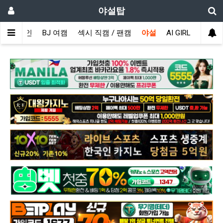
야설탑
메인
BJ 여캠
섹시 직캠 / 팬캠
야설
AI GIRL