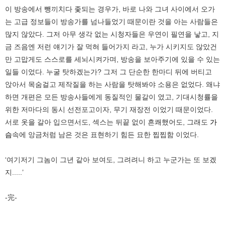
이 방송에서 뺑끼치다 좇되는 경우가, 바로 나와 그녀 사이에서 오가
는 고급 정보들이 방송가를 넘나들었기 때문이란 것을 아는 사람들은
많지 않았다. 그저 아무 생각 없는 시청자들은 우연이 필연을 낳고, 지
금 즈음엔 저런 얘기가 잘 먹혀 들어가지 라고, 누가 시키지도 않았건
만 고맙게도 스스로를 세뇌시켜가며, 방송을 보아주기에 있을 수 있는
일들 이었다. 누굴 탓하겠는가? 그저 그 단순한 한마디 뒤에 버티고
앉아서 목숨걸고 제작질을 하는 사람을 탓해봐야 소용은 없었다. 왜냐
하면 개편은 모든 방송사들에게 동질적인 물갈이 였고, 기대시청률을
위한 저마다의 동시 선전포고이자, 무기 재장전 이었기 때문이었다.
서로 옷을 갈아 입으면서도, 섹스는 뒤끝 없이 흔쾌했어도, 그래도
가
슴
속에 앙금처럼 남은 것은 표현하기 힘든 묘한 찝찝함 이었다.
‘여기저기 그놈이 그년 같아 보여도, 그려려니 하고 누군가는 또 보겠
지.....’
-完-