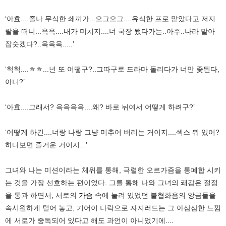
‘아효....졸나 무식한 쇄끼가...으그으그....유식한 프로 맡았다고 저지
랄을 떠니...윽윽....내가 미치지....너 국장 됐다가는..아주..나라 말아
잡숫겠다?..윽윽윽.....’
‘헉헉....ㅎㅎ...넌 또 어떻구?..그따구로 드라마 돌리다가 너만 좇된다,
아니?’
‘아효....그래서? 윽윽윽윽....왜? 바로 뉘여서 어떻게 하려구?’
‘어떻게 하긴....너랑 나랑 그냥 미추어 버리는 거이지....섹스 뭐 있어?
하다보면 즐거운 거이지...’
그녀와 나는 미션이라는 체위를 통해, 극렬한 오르가즘을 통폐합 시키
는 것을 가장 선호하는 편이었다. 그를 통해 나와 그녀의 쾌감은 절정
을 통과 하면서, 서로의
가슴
속에 눌려 있었던 불협화음의 앙금들을
속시원하게 털어 놓고, 기어이 나락으로 자지러드는 그 아삼삼한 느낌
에 서로가 중독되어 있다고 해도 과언이 아니었기에....