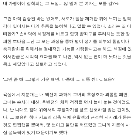
내 가랭이에 접착되는 그 느낌....않 밀어 본 여자는 모를 걸?%
그건 아직 검증된 바는 없어도, 서로가 털을 제거한 뒤에 느끼는 밀착
감에 있어서는 타의 추종을 불허한다고 말할 수 있었다. 소리는 또 어
떠한가? 손바닥에 세정제를 바르고 힘껏 뺨따구를 후려치는 듯한 장
쾌한 호타음....난 그 모든 과정을 통해 털이 성기를 외부의 침입이나
충격완화를 위해서는 절대적인 기능을 자랑한다고는 해도, 섹질에 있
어서만큼은 시각적 효과를 빼고 나면, 역시 없는 편이 더 낫다는 것을
몸소 깨달았다고 실토하고 싶었다.
‘그만 좀 해...그렇게 기운 빼면, 나중에..... 피똥 싼다...으응?’
욕실에서 지분대는 내 액션이 과하게 그녀의 후장조차 괴롭힐 때면,
그녀는 손사래 대신, 후반전의 체력 걱정을 먼저 늘어 놓는 것이었으
나, 난 나대로 침대 위에서의 후장따기를 별로 선호하질 않는 편이었
다. 그 뽀송한 침대 시트의 감촉 위에 윤활액의 끈적한 지지래가 묻는
것도 찝찝했을 뿐더러, 몇 번이고 불만을 터뜨렸던 그녀의 지론이 사
실 설득력이 있기 때문이기도 했다.