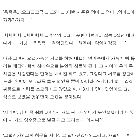
‘윽윽윽....으그그그극......그래......이번 시즌은 엄마.....엄마...엄마...아
갸갸갸갸각.....’
‘헉헉헉헉....헉헉헉헉....억억억....그래 우린 이번에....잡놈...잡년 데려
다가......기냥....윽윽윽.... 쳐멕인단다....쳐멕여...악악아강강.......’
나와 그녀의 오르가즘은 서로를 향해 내뱉는 언어속에서
가슴
이 뻥 뚫
리는 쾌감과 함께 침대속으로 분연히 침몰해 간다. 그 사이에 우리 두
사람은 사랑한다는 단어는 내비친 적도 없고, 그렇다고 서로를 칭찬하
느라, 손발이 오그라들 틈도 없었을 뿐만 아니라, 쓰잘데기 없는 감정
싸움으로 기력을 소모하지도 않았으며, 제3자가 옆에 있었어도 그냥
섹스로 보였을 행위만이 오갔을 뿐이었다.
‘자기야, 담배 쫌 줘봐...여기서 펴도 된다디? 이거 무인모텔이라 나중
에 내 카드 영수증으로 벌금 리고 그러는 거 아니니?’
‘그럴리가? 그럼 창문을 저따우로 달아놨겠어? 그리고, 재떨이는 이