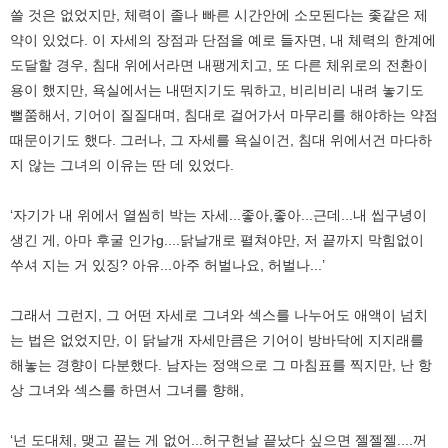
쓸 것은 없었지만, 체력이 졸나 빠른 시간안에 소모된다는 좇같은 제
약이 있었다. 이 자세의 장점과 단점을 예로 들자면, 내 체력의 한계에
도달할 경우, 침대 위에서라면 내팽게치고, 또 다른 체위로의 전환이
용이 했지만, 욕실에서는 내떤지기도 뭐하고, 비리비리 내려 놓기도
뻘쭘해서, 기어이 질질대며, 침대로 걸어가서 마무리를 해야하는 약점
때문이기도 했다. 그러나, 그 자세를 욕실이건, 침대 위에서건 마다하
지 않는 그녀의 이유는 딴 데 있었다.
‘자기가 내 위에서 열씸히 박는 자세...좋아,좋아...근데...내 씹구녕이
생긴 게, 아마 후굴 인가g....닭날개로 펼쳐야만, 저 끝까지 막힘없이
쑤셔 지는 거 있징? 아유...아주 허벌나요, 허벌나...’
그래서 그런지, 그 어떤 자세로 그녀와 섹스를 나누어도 애액이 넘치
는 법은 없었지만, 이 닭날개 자세만큼은 기어이 방바닥에 지지래를
해놓는 경향이 다분했다. 남자는 정액으로 그 마침표를 찍지만, 난 항
상 그녀와 섹스를 하면서 그녀를 향해,
‘넌 도대체, 맺고 끝는 게 없어...허구헌날 끝났다 싶으면 젤젤젤....꺼