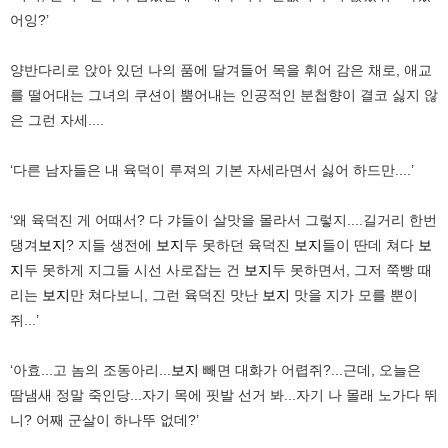
어잉?’
양반다리로 앉아 있던 나의 품에 달겨들어 목을 휘어 감은 채로, 애교
를 떨어대는 그녀의 쿠션이 뿜어내는 인공적인 분첩향이 결코 싫지 않
은 그런 자세....
‘다른 남자들은 내 육덕이 루져의 기본 자세라면서 싫어 하드만....’
‘왜 육덕진 게 어때서? 다 갸들이 살맛을 몰라서 그렇지....길거리 한번
댕겨
보지
? 지들 생전에
보지
두 못하던 육덕진
보지
들이 딴데 쳐다
보
지
두 못하게 지그들 시선 사로잡는 건
보지
두 못하면서, 그저 쭉빵 때
리는
보지
만 쳐다보니, 그런 육덕진 맛난
보지
맛을 지가 모를 뿐이
쥐...’
‘아효...고 놈의 조동아리...
보지
빼면 대화가 어렵쥐?...근데, 오늘은
땀냄새 정말 죽인당...자기 목에 핏발 선거 봐...자기 나 몰래 노가다 뛰
니? 어째 군살이 하나뚜 없데?’