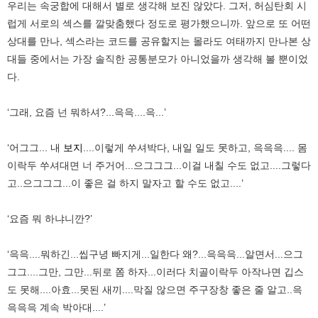
우리는 속궁합에 대해서 별로 생각해 보진 않았다. 그저, 허심탄회 시
럽게 서로의 섹스를 깔맞춤했다 정도로 평가했으니까. 앞으로 또 어떤
상대를 만나, 섹스라는 코드를 공유할지는 몰라도 여태까지 만나본 상
대들 중에서는 가장 솔직한 공통분모가 아니었을까 생각해 볼 뿐이었
다.
‘그래, 요즘 넌 뭐하셔?...윽윽....윽...’
‘어그그... 내
보지
....이렇게 쑤셔박다, 내일 일도 못하고, 윽윽윽.... 몸
이락두 쑤셔대면 너 주거어...으그그그...이걸 내칠 수도 없고....그렇다
고..으그그그...이 좋은 걸 하지 말자고 할 수도 없고....’
‘요즘 뭐 하냐니깐?’
‘윽윽....뭐하긴...씹구녕 빠지게...일한다 왜?...윽윽윽...알면서...으그
그그....그만, 그만...뒤로 쫌 하자...이러다 치골이락두 아작나면 깁스
도 못해....아효...못된 새끼....막질 않으면 주구장창 좋은 줄 알고..윽
윽윽윽 계속 박아대....’