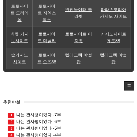
토토사이
토토사이
안전놀이터 룰
파라존코리아
트 도라에
트 지엑스
라벳
카지노 사이트
몽
엑스
빅벳 카지
토토사이
토토사이트 이
카지노사이트
노사이트
트 마닐라
지벳
유로88
솔카지노
토토사이
텔레그램 야설
텔레그램 야설
사이트
트 오즈88
탑
탑
추천야설
나는 관사병이었다 -7부
1
나는 관사병이었다 -6부
2
나는 관사병이었다 -5부
3
나는 관사병이었다 -4부
4