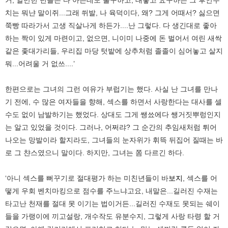
치는 뭐냔 말이쥐...그래 쒸발, 나 육덕이다, 왜? 그게 어때서? 싫으면
쭉빵 따라가서 고생 직살나게 하든가....난 그렇다. 다 생긴대로 좋아
하는 짝이 있게 마련이고, 없으면, 니이미 나중에 돈 벌어서 여린 새싹
같은 좇대가리들, 우리집 마당 텃밭에 상추처럼 졸졸이 심어놓고 살지
뭐...어려울 거 없쓰....’
한편으로는 그녀의 그런 여유가 부럽기는 했다. 사실 난 그녀를 만나
기 전에, 수 많은 여자들을 향해, 섹스를 하면서 사랑한다는 대사를 셀
수도 없이 남발하기는 했었다. 상대도 그게 쌩쑈에다 쌩거짓뿌렁인지
는 알고 있었을 것이다. 그러나, 어쩌랴? 그 순간의 추임새처럼 튀어
나오는 망발이라 할지라도, 그녀들의 눈자위가 휘뜩 뒤집어 질때는 바
로 그 챤스였으니 말이다. 하지만, 그녀는 쫌 다르긴 하다.
‘아니 섹스를 뻐꾸기로 절대평가 하는 미친년들이 바
보지
, 섹스를 어
떻게 우회 벤치마킹으로 점수를 주느냐고요, 내말은...길러진 수재는
타고난 천재를 절대 못 이기는 법이거든...길러진 수재도 못되는 쉐이
들을 가랭이에 끼고설랑, 개수작도 유분수지, 그렇게 사랑 타령 할 거