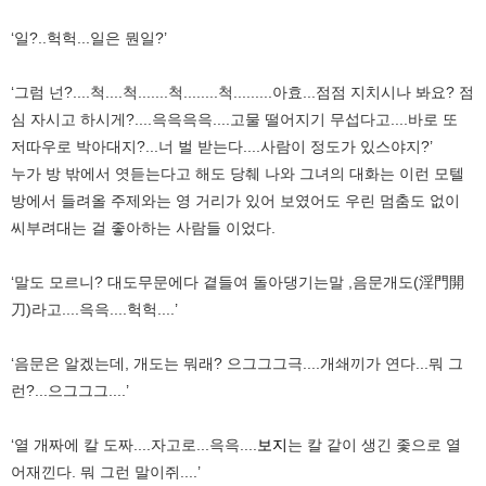
‘일?..헉헉...일은 뭔일?’
‘그럼 넌?....척....척.......척........척.........아효...점점 지치시나 봐요? 점
심 자시고 하시게?....윽윽윽윽....고물 떨어지기 무섭다고....바로 또
저따우로 박아대지?...너 벌 받는다....사람이 정도가 있스야지?’
누가 방 밖에서 엿듣는다고 해도 당췌 나와 그녀의 대화는 이런 모텔
방에서 들려올 주제와는 영 거리가 있어 보였어도 우린 멈춤도 없이
씨부려대는 걸 좋아하는 사람들 이었다.
‘말도 모르니? 대도무문에다 곁들여 돌아댕기는말 ,음문개도(淫門開
刀)라고....윽윽....헉헉....’
‘음문은 알겠는데, 개도는 뭐래? 으그그그극....개쇄끼가 연다...뭐 그
런?...으그그그....’
‘열 개짜에 칼 도짜....자고로...윽윽....
보지
는 칼 같이 생긴 좇으로 열
어재낀다. 뭐 그런 말이쥐....’