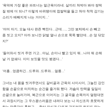
‘육덕에 가장 좋은 파트너는 말근육이라네. 살끼리 쳐박아 봐야 쌍떡
질 밖에 더 되니? 이렇게 바위땡이에 찹쌀떡을 들고 쳐야 착착 감기는
소리가 배째지게 나는 거이지...’
‘어머 자기, 오늘 대사 완죤 빡친다...근데...., 그만
보지
에서 손 빼고
좀 씻고 오지? 아까 보니깐 닭발 열나 손으로 쭉쭉 빨던데...손 않 닦았
지?’
‘들어와서 씻겨 주면 가고...아님, 손이나 빨고 있지 뭐...나야 뭐 손해
날 거 없쉐다. 이미 보짓물 맛도 봤겠다...’
‘어흥...엉큼하긴...드루와..드루와....얼릉...’
그녀는 내 몸을 씻겨주면서도 갈비골과 근육의 사이사이, 그늘진 강인
함을 손끝으로 터치하는 순간을 즐거워 했다.
가슴
의 탄력을 일일이
손끝으로 눌러가며, 복근으로 이어지는 그 굴곡을 손목까지 덜렁대면
서 과장시키는 그 우스꽝스러움은 내려다 보는 나 자신조차 흐뭇하게
하는 만족감이 흘렀고.....항상 자신과 다르게 간지러워 하지도 않는