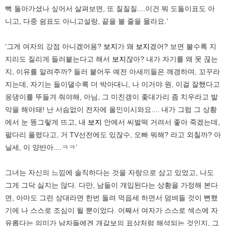
뻑 돌아가셨나 싶어서 살펴보면, 또 질질질....이건 뭐 도돌이표도 아
니고, 다중 쉼표도 아니고설랑, 끝을 볼 줄을 몰라요.’
‘그게 여자의 강점 아니겠어용?
보지
가 왜
보지
겠어? 보면 볼수록 지
지리도 질리게 들러붙는다고 해서
보지
잖아? 내가 자기를 왜 못 끊는
지, 이유를 알려주까? 들러 붙어두 예전 아새끼들은 깨갱하며, 꼬꾸라
지는데, 자기는 들이댈수록 더 박아대니, 나 이거야 원, 이걸 잘했다고
응댕이를 뚜들겨 줘야해, 아님, 그 미친갱이 좇대가리 좀 치우라고 발
악을 해야돼! 난 서슴없이 전자에 올인이시와요.... 내가 그럼 그 상황
에서 눈 똥그랗게 뜨고, 내
보지
안에서 씨벌떡 거려서 좋아 죽겠는데,
팔다리 풀렸다고, 거 TV선전에도 있잖수, 오빠 뭐해? 라고 외칠까? 아
닐세, 이 양반아....ㅋㅋ’
그녀는 자신의 느낌에 솔직하다는 것을 자랑으로 삼고 있었고, 나도
그게 그닥 싫지는 않다. 다만, 남들이 개입된다는 상황을 가정해 본다
면, 아마도 그런 상대라면 한번 돌려 먹읍세 하면서 덤벼들 것이 뻔했
기에 나 스스로 조심이 될 뿐이었다. 어째서 여자가 스스로 섹스에 자
유롭다는 의미가 남자들에겐 개갈보의 표상처럼 해석되는 것인지, 그