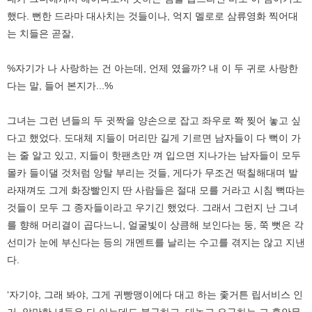
했다. 뻔한 드라마 대사치는 것들이나, 억지 멜로로 삼류영화 찍어대
는 치들은 곧잘,
%자기가 나 사랑하는 건 아는데, 언제 였을까? 내 이 두 귀로 사랑한
다는 말, 들어 본지가...%
그녀는 그런 년들의 두 귓짝을 양손으로 잡고 좌우로 쫙 찢어 놓고 싶
다고 했었다. 도대체 지들이 머리만 길게 기르면 남자들이 다 뻑이 가
는 줄 알고 있고, 지들이 핫팬츠만 껴 입으면 지나가는 남자들이 모두
몰카 들이댈 것처럼 앙탈 부리는 것들, 게다가 무조건 떡칠해대며 발
라재껴도 그게 화장빨인지 딴 사람들은 절대 모를 거라고 시침 뻑따는
것들이 모두 그 종자들이라고 우기긴 했었다. 그래서 그런지 난 그녀
를 향해 머리결이 곱다느니, 얼굴빛이 상큼해 보인다는 둥, 쭉 뻣은 각
선미가 눈에 부신다는 등의 개멘트를 날리는 수고를 겪지는 않고 지낸
다.
‘자기야, 그래 봐야, 그게 귀빵맹이에다 대고 하는 좇거튼 립서비스 인
거, 알만한 년들은 다 아는데도 불구하고, 대놓고 요구하는 그 후안무