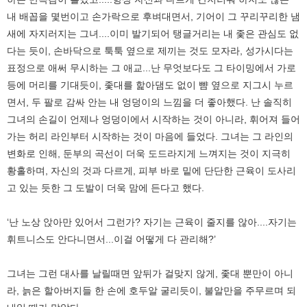
내 배꼽을 몇번이고 손가락으로 후벼대면서, 기어이 그 꾸리꾸리한 냄
새에 자지러지는 그녀....이미 발기되어 탱글거리는 내 좇은 관심도 없
다는 듯이, 손바닥으로 툭툭 옆으로 제끼는 것도 모자라, 성가시다는
표정으로 애써 무시하는 그 애교...난 무엇보다도 그 타이밍에서 가로
등에 머리를 기대듯이, 좇대를 핥아댐도 없이 뺨 옆으로 지그시 누르
면서, 두 팔로 감싸 안는 내 엉덩이의 느낌을 더 좋아했다. 난 솔직히
그녀의 손길이 언제나 엉덩이에서 시작하는 것이 아니라, 휘어져 들어
가는 허리 라인부터 시작하는 것이 마음에 들었다. 그녀는 그 라인의
변화로 인해, 둔부의 곡선이 더욱 도드라지게 느껴지는 것이 지극히
황홀하며, 자신의 것과 다르게, 피부 바로 밑에 단단한 근육이 도사리
고 있는 듯한 그 도발이 더욱 맘에 든다고 했다.
‘난 노상 앉아만 있어서 그런가? 자기는 근육이 줄지를 않아....자기는
휘트니스도 안다니면서...이걸 어떻게 다 관리해?’
그녀는 그런 대사를 날릴때면 앞뒤가 걸맞지 않게, 좇대 뿐만이 아니
라, 늙은 할아버지들 한 손에 호두알 굴리듯이, 불알만을 주무르며 되