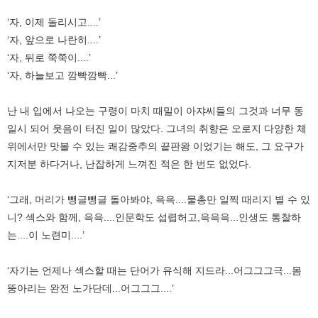
‘자, 이제 돌리시고....’
‘자, 앞으로 나란히....’
‘자, 뒤로 쭉쭉이....’
‘자, 하늘보고 깜빡깜빡...’
난 내 입에서 나오는 구령이 마치 때밀이 아쟈씨들의 그것과 너무 동
일시 되어 웃음이 터진 일이 많았다. 그녀의 취향은 오로지 다양한 체
위에서만 맛볼 수 있는 쾌감중추의 끝판왕 이었기는 해도, 그 요구가
지저분 하다거나, 난잡하게 느껴진 적은 한 번도 없었다.
‘그래, 머리가 뺑글뺑글 돌아봐야, 윽윽....물총만 일찍 때리지 별 수 있
니? 섹스와 함께, 윽윽....인문학도 섭렵허고,윽윽윽...인생도 통찰하
는....이 노련미....’
‘자기는 언제나 섹스할 때는 단어가 유식해 지드라...어그그그극...몸
뚱아리는 완전 노가단데...어그그그....’