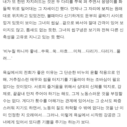
내가 또 한번 자지러드는 것은 두 다리를 쭈욱 펴 주면서 응댕이를 화
들짝 뒤로 밀어대는 그 자세이긴 했다. 언제나 그 자리에
보지
는 원래
대로 위치하고 있었건만, 볼때마다 신기하게도 둔부의 골짜기 사이로
낑겨 있듯이 보이는 그녀의 씹살...겉으로 봐서야 절대 간격이 있어 보
이지도 않고, 틈새도 없는 듯한, 그녀의 씹구녕은 보기와 전혀 다른 신
축성을 고유로 지니고 있는 듯 했다.
‘비누칠 하니까 좋네...쑤욱...쑥...아흐.....미쳐....다리가...다리가...풀
려....’
욕실에서의 전희가 좋은 이유는 그 단순한 비누의 윤활 작용으로 인
해, 거추장스런 애무와 씹물 터지기를 기둘려야 하는 조바심이 필요
없다는 것이었다. 서로의 즐거움을 위해서 상대의 신체를 억지로, 강
제로, 끝끝내 만져 주어야 하기는 해도, 그게 노동스러운 것을 부정할
수는 없다. 게다가 횟수를 더해가는 관계에 있어서는 그 순서도 짜증
스러워 지기도 하면서, 노동의 질도 하락할 수 밖에 없다는 것을 난 이
미 인정한 지 오래여서....그러나, 이렇게 욕실에서 시작된 강공은 그
녀에게 있어서 또다른 기쁨을 주기는 하는가 보다.