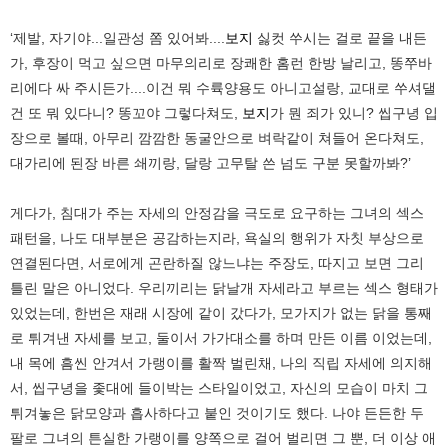
‘제발, 자기야...일관성 쫌 있어봐....
보지
싫컷 쑤시는 걸로 끝을 내든
가, 후장이 먹고 싶으면 마무의리로 장쾌한 홈런 한방 날리고, 똥쭈바
리에다 싸 주시든가....이건 뭐 수륙양용도 아니고설랑, 교대로 쑤셔댈
건 또 뭐 있다니? 똥꼬야 그렇다쳐도,
보지
가 뭔 죄가 있니? 씹구녕 입
장으로 볼때, 아무리 깜깜한 동굴안으로 벼락같이 쳐들어 온다쳐도,
대가리에 된장 바른 쇄끼랑, 달랑 고무탈 쓴 넘도 구분 못할까봐?’
게다가, 침대가 주는 자세의 안정감을 극도로 요구하는 그녀의 섹스
패턴을, 나도 대부분은 공감하는지라, 욕실의 행위가 자칫 부상으로
연결된다면, 서로에게 곤란하질 않느냐는 주장도, 따지고 보면 그리
틀린 말은 아니었다. 우리끼리는 닭날개 자세라고 부르는 섹스 형태가
있었는데, 한번은 재래 시장에 같이 갔다가, 모가지가 없는 닭을 통째
로 튀겨낸 자세를 보고, 둘이서 가가대소를 하며 만든 이름 이었는데,
내 목에 흠씬 안겨서 가랭이를 활짝 벌린채, 나의 직립 자세에 의지해
서, 씹구녕을 좇대에 들이박는 스타일이었고, 자신의 모습이 마치 그
튀겨놓은 닭모양과 흡사하다고 붙인 것이기도 했다. 나야 든든한 두
팔로 그녀의 튼실한 가랭이를 양쪽으로 걸어 벌리면 그 뿐, 더 이상 애