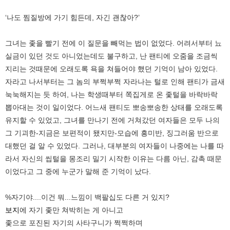
‘나도 찜질방에 가기 힘든데, 자긴 괜찮아?’
그녀는 좇을 빨기 전에 이 질문을 빼먹는 법이 없었다. 어려서부터 뇨
실금이 있던 것도 아니었는데도 불구하고, 난 팬티에 오줌을 조금씩
지리는 것때문에 오래도록 욕을 쳐들어야 했던 기억이 남아 있었다.
자라고 나서부터는 그 놈의 부쩍부쩍 자라나는 털로 인해 팬티가 금새
눅눅해지는 듯 하여, 나는 학생때부터 쪽집게로 온 좇털을 바락바락
뽑아대는 것이 일이었다. 어느새 팬티도 뽀송뽀송한 상태를 오래도록
유지할 수 있었고, 그녀를 만나기 전에 거쳐갔던 여자들은 모두 나의
그 기괴한-지금은 보편적이 됐지만-모습에 흥미반, 징그러움 반으로
대했던 걸 알 수 있었다. 그러나, 대부분의 여자들이 나중에는 나를 따
라서 자신의 씹털을 몽조리 밀기 시작한 이유는 다름 아닌, 감촉 때문
이었다고 그 중에 누군가 말해 준 기억이 났다.
%자기야....이건 뭐...느낌이 백팔십도 다른 거 있지?
보지
에 자기 좇만 쳐박히는 게 아니고
좇으로 포진된 자기의 사타구니가 쩍쩍하며