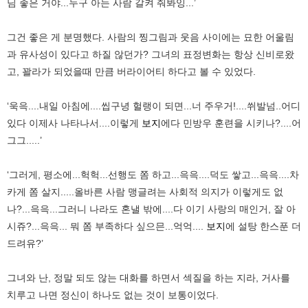
님 좋은 거야...누구 아는 사람 갈켜 줘봐잉...’
그건 좋은 게 분명했다. 사람의 찡그림과 웃음 사이에는 묘한 어울림
과 유사성이 있다고 하질 않던가? 그녀의 표정변화는 항상 신비로왔
고, 꽐라가 되었을때 만큼 버라이어티 하다고 볼 수 있었다.
‘욱윽....내일 아침에....씹구녕 헐랭이 되면...너 주우거!....쒸발넘..어디
있다 이제사 나타나서....이렇게
보지
에다 민방우 훈련을 시키나?....어
그그.....’
‘그러게, 평소에...헉헉...선행도 쫌 하고...윽윽....덕도 쌓고...윽윽....차
카게 쫌 살지.....올바른 사람 맹글려는 사회적 의지가 이렇게도 없
나?...윽윽...그러니 나라도 혼낼 밖에....다 이기 사랑의 매인거, 잘 아
시쥬?...윽윽... 뭐 쫌 부족하다 싶으믄...억억....
보지
에 설탕 한스푼 더
드려유?’
그녀와 난, 정말 되도 않는 대화를 하면서 섹질을 하는 지라, 거사를
치루고 나면 정신이 하나도 없는 것이 보통이었다.