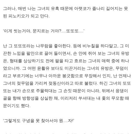
그러나, 매번 나는 그녀의 유혹 때문에 아랫코가 졸나리 길어지는 못
된 피노키오가 되고 만다.
‘이게 씻는거야, 문지르는 거야?....또또또....’
난 그 또또또라는 나무람을 좋아한다. 등에 비누칠을 하다말고, 그 미
끈한 느낌을 팔안으로 끌어 들이면서, 손 안에 쥐어 보는 그녀의 유방
은, 형태를 상상하기도 전에 팔을 타고 흐르는 그녀의 매력 중에 하나
였으니까. 그 어떤 윤활유 보다도 미끈거리는 그녀의 유방은, 무덤이
라고 부르기에는 너무나 아까운 봉긋함으로 무장해서 인지, 난 언제나
그녀의 젖무덤을 가리켜 젖동산이라고 따로 불렀다. 하긴 그녀의 또또
또는 내가 손으로 주물럭대는 그 손짓 때문이 아니라, 뒤에서 응댕이
골을 향해 방향성을 상실한 채, 이리저리 쑤셔대는 내 좇의 무모함 때
문이기도 했다.
‘그렇게도 구녕을 못 찾아서야 원....자!’