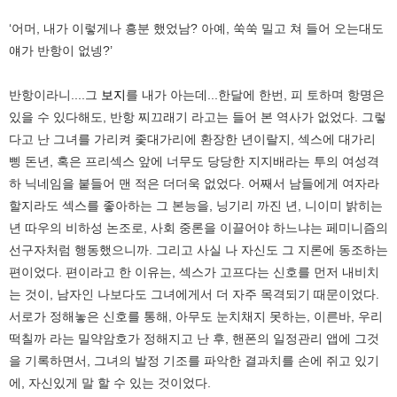
‘어머, 내가 이렇게나 흥분 했었남? 아예, 쑥쑥 밀고 쳐 들어 오는대도
얘가 반항이 없넹?’
반항이라니....그
보지
를 내가 아는데...한달에 한번, 피 토하며 항명은
있을 수 있다해도, 반항 찌끄래기 라고는 들어 본 역사가 없었다. 그렇
다고 난 그녀를 가리켜 좇대가리에 환장한 년이랄지, 섹스에 대가리
삥 돈년, 혹은 프리섹스 앞에 너무도 당당한 지지배라는 투의 여성격
하 닉네임을 붙들어 맨 적은 더더욱 없었다. 어째서 남들에게 여자라
할지라도 섹스를 좋아하는 그 본능을, 닝기리 까진 년, 니이미 밝히는
년 따우의 비하성 논조로, 사회 중론을 이끌어야 하느냐는 페미니즘의
선구자처럼 행동했으니까. 그리고 사실 나 자신도 그 지론에 동조하는
편이었다. 편이라고 한 이유는, 섹스가 고프다는 신호를 먼저 내비치
는 것이, 남자인 나보다도 그녀에게서 더 자주 목격되기 때문이었다.
서로가 정해놓은 신호를 통해, 아무도 눈치채지 못하는, 이른바, 우리
떡칠까 라는 밀약암호가 정해지고 난 후, 핸폰의 일정관리 앱에 그것
을 기록하면서, 그녀의 발정 기조를 파악한 결과치를 손에 쥐고 있기
에, 자신있게 말 할 수 있는 것이었다.