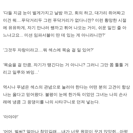
‘다들 지금 눈이 벌게가지고 날밤 까고, 회의 하고, 대가리 쥐어짜고
이건 뭐....푸닥거리두 그런 푸닥거리가 없다니깐? 이런 황망한 시절
에 유유하게, 자기 만나러 쌩까고 튀어 나오는 거이, 쉬운 일인 줄 아
느냐고요... 미션 임파서블이 딴 데 있는 게 아니라니깐?’
‘그것두 자랑이라고....뭐 섹스에 목숨 걸 일 있어?’
‘목숨을 걸 만큼, 자기가 땡긴다는 거 아니니? 그러니 그만 쫌 툴툴 거
리고 일루와 봐잉...’
역시나 푸념은 섹스의 관념으로 눌러야 한다는 어떤 분의 고견이 항상
나는 옳다고 믿어왔다. 불평이 눈에 한가득 이었던 그녀는 나의 손사
래에 냉큼 그 응댕이를 나의 사타구니로 던져 넣는다.
‘아야야!’
‘어머, 벌써? 얼마나 참았길래....내가 너무 원없이 꾸겨 앉았쥐...아펐