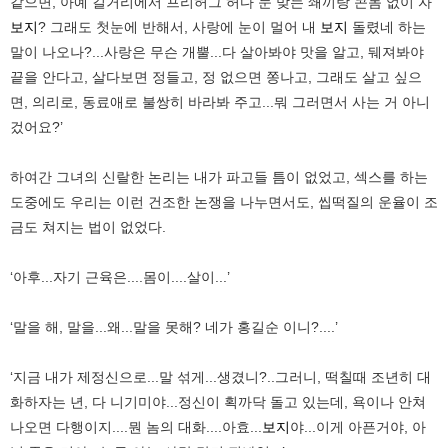
같으면, 아예 길거리에서 프리허그 허다 눈 맞는 쇄끼랑 콘돔 없이 자
보지
? 그래도 첫눈에 반해서, 사랑에 눈이 멀어 내
보지
돌렸네 하는
말이 나오나?...사랑은 무슨 개뿔...다 살아봐야 맛을 알고, 뒈져봐야
끝을 안다고, 살다보면 정들고, 정 없으면 쫑나고, 그래도 살고 싶으
면, 의리로, 동료애로 불쌍히 바라봐 주고...뭐 그러면서 사는 거 아니
겄어요?’
하여간 그녀의 신랄한 논리는 내가 파고들 틈이 없었고, 섹스를 하는
도중에도 우리는 이런 건조한 논쟁을 나누면서도, 씹떡질의 운율이 조
금도 쳐지는 법이 없었다.
‘아후...자기 근육은....몸이....살이...’
‘말을 해, 말을...왜...말을 못해? 네가 홍길순 이니?....’
‘지금 내가 제정신으로...말 섞게...생겼니?..그러니, 떡칠때 조년히 대
화하자는 년, 다 니기미야...정신이 획까닥 돌고 있는데, 욕이나 안쳐
나오면 다행이지....뭔 놈의 대화....아효...
보지
야...이게 아픈거야, 아