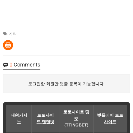
기타
0
Comments
로그인한 회원만 댓글 등록이 가능합니다.
토토사이트 띵
대왕카지
토토사이
벳플레이 토토
벳
노
트 텐텐벳
사이트
(TTINGBET)