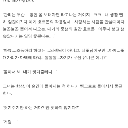
내일 때가 많았다.
‘관리는 무슨....망언 쫌 보태자면 타고나는 거이지...ㅋㅋ...내 생활 뻔
히 알잖아? 다 이기 호르몬의 작용일세...사랑하는 사람을 만날때마다
불끈불끈 뿜어져 나오는, 대가리 좇샘의 칠갑 호르몬...아무나 보고 샘
솟았다가는 일명 좇된다는....’
‘아효....조동아리 하고는....뇌섹남이 아니고, 뇌좇남이구만...아예...좇
대가리가 마빡에 타악...깔깔깔...자기가 무쉰 유니콘 이니?’
‘돌아서 봐. 내가 씻겨줄테니...’
그녀는 항상, 이 순간에 돌아서는 척 하다가 뺑그르르 돌아서서 묻곤
한다.
‘씻겨주기만 하는 거다? 딴 짓하지 않기다?’
‘거럼.....’