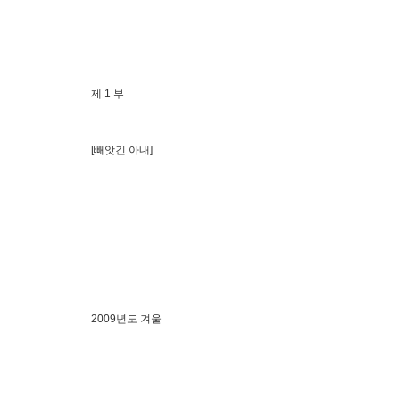
제 1 부
[빼앗긴 아내]
2009년도 겨울