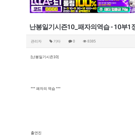
난봉일기시즌10_패자의역습 - 10부1장
관리자
기타
0
8385
[난봉일기시즌10]
*** 패자의 역습 ***
출연진