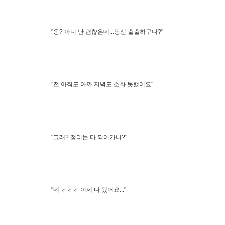
"응? 아니 난 괜챦은데...당신 출출하구나?"
"전 아직도 아까 저녁도 소화 못했어요"
"그래? 정리는 다 되어가니?"
"네 ㅎㅎㅎ 이제 다 됐어요..."