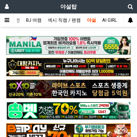
야설탑
메인
BJ 여캠
섹시 직캠 / 팬캠
야설
AI GIRL