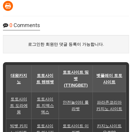
0
Comments
로그인한 회원만 댓글 등록이 가능합니다.
토토사이트 띵
대왕카지
토토사이
벳플레이 토토
벳
노
트 텐텐벳
사이트
(TTINGBET)
토토사이
토토사이
안전놀이터 룰
파라존코리아
트 도라에
트 지엑스
라벳
카지노 사이트
몽
엑스
빅벳 카지
토토사이
토토사이트 이
카지노사이트