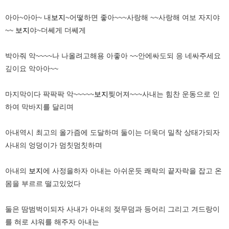
아아~아아~ 내
보지
~어떻하면 좋아~~~사랑해 ~~사랑해 여보 자지야
~~
보지
야~더쎄게 더쎄게
박아줘 악~~~~나 나올려고해용 아좋아 ~~안에싸도되 응 네싸주세요
깊이요 악아아~~
마지막이다 팍팍팍 악~~~~~
보지
찢어져~~~사내는 힘찬 운동으로 인
하여 막바지를 달리며
아내역시 최고의 올가즘에 도달하며 둘이는 더욱더 밀착 상태가되자
사내의 엉덩이가 멈칫멈칫하며
아내의
보지
에 사정을하자 아내는 아쉬운듯 쾌락의 끝자락을 잡고 온
몸을 부르르 떨고있었다
둘은 땀범벅이되자 사내가 아내의 젖무덤과 등어리 그리고 겨드랑이
를 혀로 샤워를 해주자 아내는