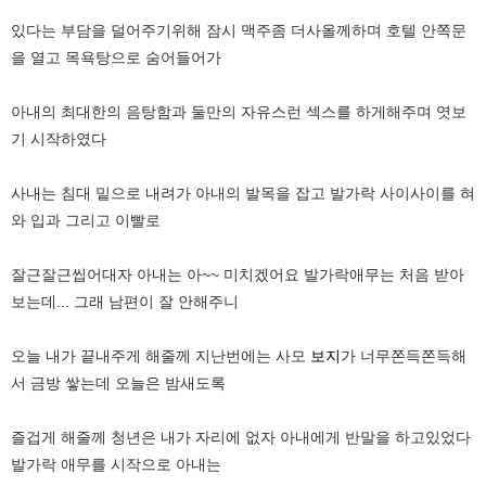
있다는 부담을 덜어주기위해 잠시 맥주좀 더사올께하며 호텔 안쪽문
을 열고 목욕탕으로 숨어들어가
아내의 최대한의 음탕함과 둘만의 자유스런 섹스를 하게해주며 엿보
기 시작하였다
사내는 침대 밑으로 내려가 아내의 발목을 잡고 발가락 사이사이를 혀
와 입과 그리고 이빨로
잘근잘근씹어대자 아내는 아~~ 미치겠어요 발가락애무는 처음 받아
보는데... 그래 남편이 잘 안해주니
오늘 내가 끝내주게 해줄께 지난번에는 사모
보지
가 너무쫀득쫀득해
서 금방 쌓는데 오늘은 밤새도록
즐겁게 해줄께 청년은 내가 자리에 없자 아내에게 반말을 하고있었다
발가락 애무를 시작으로 아내는