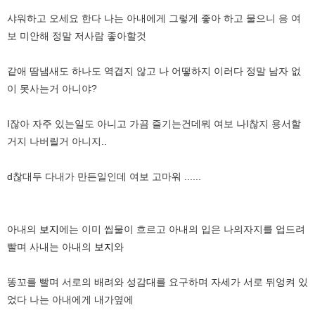
샤워하고 오세요 한다 나는 아내에게 그렇게 좋아 하고 물으니 응 여
보 미안해 정말 저사람 좋아할것
같애 땀냄새도 하나도 역겹지 않고 나 어떻하지 이러다 정말 남자 없
이 못사는거 아니야?
I잖아 자주 있는일도 아니고 가끔 즐기는건데뭐 여보 나I찮지 용서할
거지 나버릴거 아니지..
d찮대두 다내가 만든일인데 여보 고마워 ......
아내의
보지
에는 이미 씹물이 흐르고 아내의 입은 나의자지를 업드려
빨며 사내는 아내의
보지
와
똥꼬를 빨며 서로의 배려와 성감대를 요구하며 자세가 서로 뒤엉켜 있
었다 나는 아내에게 내가옆에