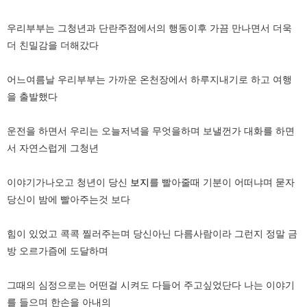
우리부부는 그청년과 단란주점에서의 행동이후 가끔 만나면서 더욱
더 친밀감을 더해갔다
어느여름날 우리부부는 가까운 온천장에서 하루지내기로 하고 여행
을 출발했다
운전을 하면서 우리는 오늘저녁을 무엇을하며 보낼껀가 대화를 하면
서 자연스럽게 그청년
이야기가나오고 청년이 당신
보지
를 빨아줄때 기분이 어떠냐며 묻자
당신이 밤에 빨아주는것 보다
힘이 있었고 콕콕 찔러주는며 당신아닌 다름사람이라 그런지 정말 금
방 오르가즘에 도달하며
그때의 심정으로는 어떤걸 시켜도 다들어 주고싶었단다 나는 이야기
를 들으며 한손을 아내의