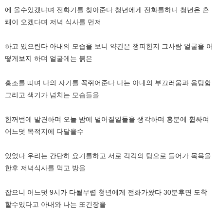
에 올수있겠냐며 전화기를 찾아준다 청년에게 전화를하니 청년은 흔
쾌이 오겠다며 저녁 식사를 먼저
하고 있으란다 아내의 모습을 보니 약간은 챙피한지 그사람 얼굴을 어
떻게
보지
하며 얼굴에는 붉은
홍조를 띠며 나의 자기를 꼭쥐어준다 나는 아내의 부끄러움과 음탕함
그리고 색기가 넘치는 모습들을
한꺼번에 발견하며 오늘 밤에 벌어질일들을 생각하며 흥분에 휩싸여
어느덧 목적지에 다달을수
있었다 우리는 간단히 요기를하고 서로 각각의 탕으로 들어가 목욕을
한후 저녁식사를 먹고 방을
잡으니 어느덧 9시가 다될무렵 청년에게 전화가왔다 30분후면 도착
할수있다고 아내와 나는 또긴장을