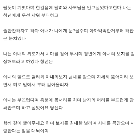
뛸듯이 기뻣다며 한걸음에 달려와 사모님을 안고싶었다고한다 나는
청년에게 우선 샤워 부터하고
술한잔하자고 하자 아내가 나에게 눈?을주며 아까약속한거부터 하잔
은 눈치였다
나는 아내의 뒤로가서 치마를 걷어 부치며 청년에게 아내의
보지
를 감
상해보라고 하였다 청년은
아내의 앞으로 달려와 아내의
보지
냄새를 맏으며 자세히 뚫어지라 보
면서 혀로 믿에서 부터 감아올리자
아내는 부끄럽다며 흥분에 몸서리를 치며 남자의 머리를 부드럽게 감
싸안으며 하고 싶었어요 당신과
함께 깊이 빨아주세요 하며
보지
를 최대한 벌리며 사내를 꼭안으며 사
랑한다는 말을 대뇌이며