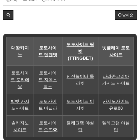
날짜순
토토사이트 띵
대왕카지
토토사이
벳플레이 토토
벳
노
트 텐텐벳
사이트
(TTINGBET)
토토사이
토토사이
안전놀이터 룰
파라존코리아
트 도라에
트 지엑스
라벳
카지노 사이트
몽
엑스
빅벳 카지
토토사이
토토사이트 이
카지노사이트
노사이트
트 마닐라
지벳
유로88
솔카지노
토토사이
텔레그램 야설
텔레그램 야설
사이트
트 오즈88
탑
탑