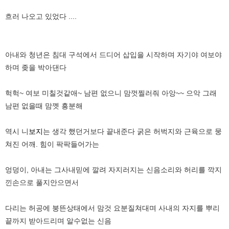
흐러 나오고 있었다 ....
아내와 청년은 침대 구석에서 드디어 삽입을 시작하며 자기야 여보야
하며 좆을 박아댄다
헉헉~ 여보 미칠것같애~ 남편 없으니 맘껏찔러줘 아앙~~ 으악 그래
남편 없을때 맘껫 흥분해
역시 니
보지
는 생각 했던거보다 끝내준다 굵은 허벅지와 근육으로 뭉
쳐진 어깨. 힘이 팍팍들어가는
엉덩이, 아내는 그사내믿에 깔려 자지러지는 신음소리와 허리를 깍지
낀손으로 풀지안으면서
다리는 허공에 붕뜬상태에서 맘것 요분질쳐대며 사내의 자지를 뿌리
끝까지 받아드리며 알수없는 신음