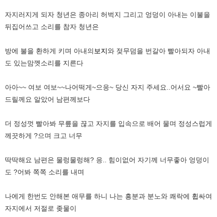
자지러지게 되자 청년은 종아리 허벅지 그리고 엉덩이 아내는 이불을
뒤집어쓰고 소리를 참자 청년은
방에 불을 환하게 키며 아내의
보지
와 젖무덤을 번갈아 빨아되자 아내
도 있는맘껫소리를 지른다
아아~~ 여보 여보~~나어떡게~으응~ 당신 자지 주세요..어서요 ~빨아
드릴께요 알았어 남편께보다
더 정성껏 빨아봐 무릎을 끊고 자지를 입속으로 배어 물며 정성스럽게
께끗하게 ?으며 크고 너무
딱딱해요 남편은 물렁물렁해? 응.. 힘이없어 자기께 너무좋아 엉덩이
도 ?어봐 쪽쪽 소리를 내며
나에게 한번도 안해본 애무를 하니 나는 흥분과 분노와 쾌락에 휩싸여
자지에서 저절로 좆물이