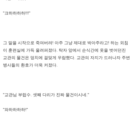
"크하하하하!!!"
그 말을 시작으로 죽여버려! 아주 그냥 제대로 박아주라고! 하는 외침
이 훈련실에 가득 울려퍼졌다. 탁자 앞에서 순식간에 옷을 벗어던진
교관의 물건은 덩치에 걸맞게 우람했다. 교관의 자지가 드러나자 주변
병사들의 환호가 더욱 커졌다.
"교관님 부럽수. 셋째 다리가 진짜 물건이시네."
"와하하하하!"