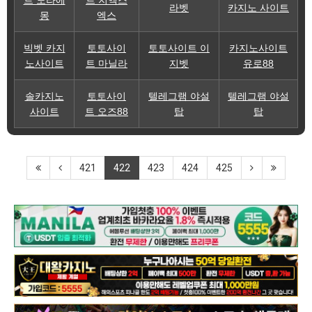
라벳
카지노 사이트
몽
엑스
빅벳 카지
토토사이
토토사이트 이
카지노사이트
노사이트
트 마닐라
지벳
유로88
솔카지노
토토사이
텔레그램 야설
텔레그램 야설
사이트
트 오즈88
탑
탑
421
422
423
424
425