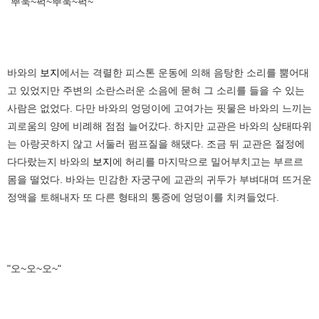
"뿌욱~퍽~뿌욱~퍽~"
바와의
보지
에서는 격렬한 피스톤 운동에 의해 음탕한 소리를 뿜어대
고 있었지만 주변의 소란스러운 소음에 묻혀 그 소리를 들을 수 있는
사람은 없었다. 다만 바와의 엉덩이에 고여가는 핏물은 바와의 느끼는
괴로움의 양에 비례해 점점 늘어갔다. 하지만 교관은 바와의 상태따위
는 아랑곳하지 않고 서둘러 펌프질을 해댔다. 조금 뒤 교관은 절정에
다다랐는지 바와의
보지
에 허리를 마지막으로 밀어부치고는 부르르
몸을 떨었다. 바와는 민감한 자궁구에 교관의 귀두가 부벼대며 뜨거운
정액을 토해내자 또 다른 형태의 통증에 엉덩이를 치켜들었다.
"오~오~오~"