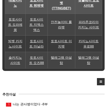
대왕카지
토토사이
벳플레이 토토
벳
노
트 텐텐벳
사이트
(TTINGBET)
토토사이
토토사이
안전놀이터 룰
파라존코리아
트 도라에
트 지엑스
라벳
카지노 사이트
몽
엑스
빅벳 카지
토토사이
토토사이트 이
카지노사이트
노사이트
트 마닐라
지벳
유로88
솔카지노
토토사이
텔레그램 야설
텔레그램 야설
사이트
트 오즈88
탑
탑
추천야설
나는 관사병이었다 -8부
1