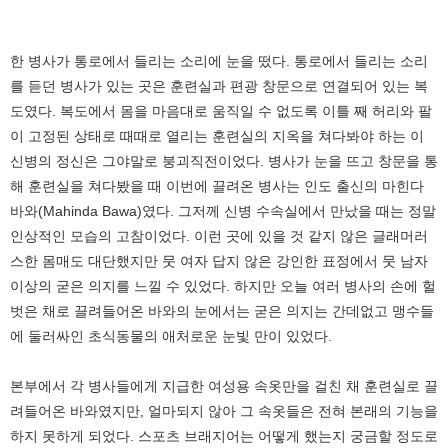
한 병사가 통로에서 들리는 소리에 눈을 떴다. 통로에서 들리는 소리
를 듣던 병사가 있는 곳은 훈련실과 편광 창문으로 연결되어 있는 복
도였다. 복도에서 몸을 마음대로 움직일 수 없도록 이틀 째 허리와 팔
이 고정된 상태로 때때로 열리는 훈련실의 지옥을 쳐다봐야 하는 이
신병의 정신은 그야말로 붕괴직전이었다. 병사가 눈을 뜨고 창문을 통
해 훈련실을 쳐다봤을 때 이번에 끌려온 병사는 인도 출신의 마힌다
바와(Mahinda Bawa)였다. 그저께 신병 수속실에서 만났을 때는 정말
인상적인 모습의 고참이었다. 이런 곳에 있을 것 같지 않은 글래머러
스한 몸매도 대단했지만 뭇 여자 답지 않은 강인한 표정에서 뭇 남자
이상의 굳은 의지를 느낄 수 있었다. 하지만 오늘 여러 병사의 손에 헐
벗은 채로 끌려들어온 바와의 눈에서는 굳은 의지는 간데없고 맹수들
에 둘러싸인 초식동물의 애처로운 눈빛 만이 있었다.
본부에서 각 병사들에게 지급한 여성용 속옷만을 걸친 채 훈련실로 끌
려들어온 바와였지만, 얼마되지 않아 그 속옷들은 전혀 본래의 기능을
하지 못하게 되었다. 스포츠 브래지어는 어떻게 했는지 궁금할 정도로