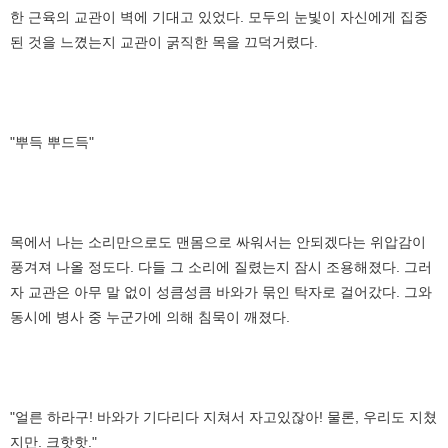
한 근육의 교관이 벽에 기대고 있었다. 모두의 눈빛이 자신에게 집중
된 것을 느꼈는지 교관이 굵직한 목을 끄덕거렸다.
"뿌득 뿌드득"
목에서 나는 소리만으로도 맨몸으로 싸워서는 안되겠다는 위압감이
풍겨져 나올 정도다. 다들 그 소리에 질렸는지 잠시 조용해졌다. 그러
자 교관은 아무 말 없이 성큼성큼 바와가 묶인 탁자로 걸어갔다. 그와
동시에 병사 중 누군가에 의해 침묵이 깨졌다.
"얼른 하라구! 바와가 기다리다 지쳐서 자고있잖아! 물론, 우리도 지쳤
지만. 크핫핫."