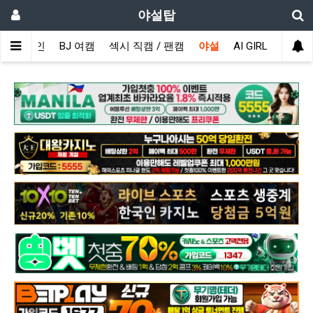
야설탑
메인
BJ 여캠
섹시 직캠 / 팬캠
야설
AI GIRL