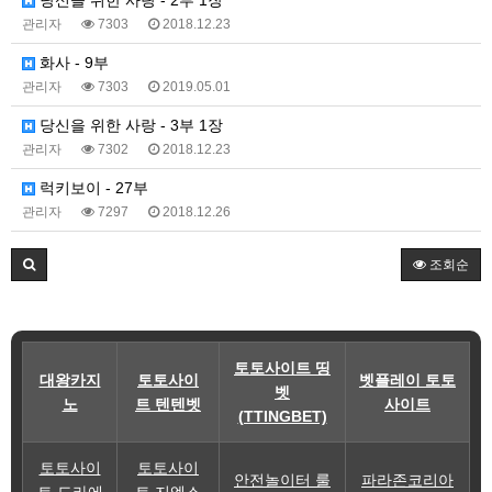
관리자
7303
2018.12.23
화사 - 9부
관리자
7303
2019.05.01
당신을 위한 사랑 - 3부 1장
관리자
7302
2018.12.23
럭키보이 - 27부
관리자
7297
2018.12.26
조회순
토토사이트 띵
대왕카지
토토사이
벳플레이 토토
벳
노
트 텐텐벳
사이트
(TTINGBET)
토토사이
토토사이
안전놀이터 룰
파라존코리아
트 도라에
트 지엑스