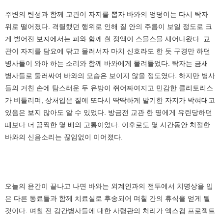
주변의 탄성과 함께 교관이 자지를 뽑자 바와의 엉덩이는 다시 탁자
위로 떨어졌다. 격렬했던 행위로 인해 질 안의 주름이 보일 정도로 크
게 벌어진
보지
에서는 피와 함께 흰 정액이 스믈스믈 새어나왔다. 교
관이 자지를 담요에 닦고 물러서자 마치 신호라도 한 듯 구경만 하던
병사들이 와아 하는 소리와 함께 바와에게 몰려들었다. 탁자는 금새
병사들로 둘러싸여 바와의 모습은 보이지 않을 정도였다. 하지만 병사
들의 거친 손에 탐스러운 두 유방이 쥐어짜여지고 민감한 클리토리스
가 비틀리며, 상처입은 질에 또다시 딱딱하게 발기한 자지가 박혀대고
있음은
보지
않아도 알 수 있었다. 방금전 교관 한 명에게 유린당하던
때보다 더 끔찍한 몇 배의 고통이었다. 이후로도 몇 시간동안 처절한
바와의 신음소리는 끊임없이 이어졌다.
오늘의 윤간이 끝나고 나면 바와는 외계인과의 전투에서 치명상을 입
은 다른 동료들과 함께 치료실로 후송되어 며칠 간의 휴식을 얻게 될
것이다. 며칠 전 강간병사들에 대한 사령관의 처리가 엑스컴 프로젝트