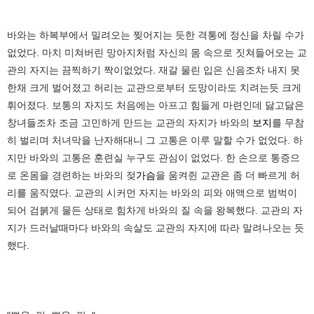
바와는 하복부에서 밀려오는 찢어지는 듯한 격통에 정신을 차릴 수가
없었다. 마치 미쳐버린 망아지처럼 자신의 몸 속으로 짓쳐들어오는 교
관의 자지는 끔찍하기 짝이없었다. 재갈 물린 입은 신음조차 내지 못
한채 크게 벌어졌고 허리는 교관으로부터 도망이라도 치려는듯 크게
휘어졌다. 보통의 자지도 처음에는 아프고 힘들게 마련인데 닳고닳은
창녀들조차 조금 고민하게 만드는 교관의 자지가 바와의
보지
를 무참
히 벌리며 처녀막을 난자해대니 그 고통은 이루 말할 수가 없었다. 하
지만 바와의 고통은 훈련실 누구도 관심이 없었다. 한 손으로 통증으
로 온몸을 경련하는 바와의 젖
가슴
을 움켜쥔 교관은 좀 더 빠르게 허
리를 움직였다. 교관의 시커먼 자지는 바와의 피와 애액으로 범벅이
되어 검붉게 물든 상태로 힘차게 바와의 질 속을 왕복했다. 교관의 자
지가 드러날때마다 바와의 속살도 교관의 자지에 따라 말려나오는 듯
했다.