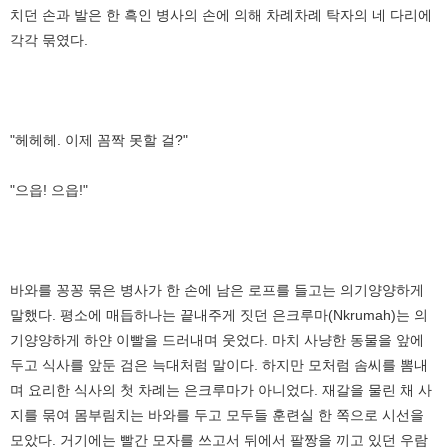
치던 손과 발은 한 흑인 병사의 손에 의해 차례차례 탁자의 네 다리에
각각 묶였다.
"헤헤헤. 이제 꼼짝 못할 걸?"
"으읍! 으읍!"
바와를 꽁꽁 묶은 병사가 한 손에 남은 로프를 들고는 의기양양하게
말했다. 평소에 매듭하나는 끝내주게 짓던 은크루마(Nkrumah)는 의
기양양하게 하얀 이빨을 드러내며 웃었다. 마치 사냥한 동물을 앞에
두고 식사를 앞둔 검은 늑대처럼 말이다. 하지만 모처럼 솜씨를 뽐내
며 요리한 식사의 첫 차례는 은크루마가 아니었다. 재갈을 물린 채 사
지를 묶여 몸부림치는 바와를 두고 모두들 훈련실 한 쪽으로 시선을
모았다. 거기에는 빨간 모자를 쓰고서 뒤에서 팔짱을 끼고 있던 우람