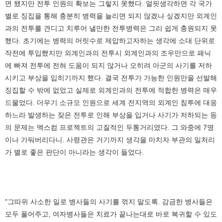
면 됐지만 전투 인원의 확보는 그렇지 못했다. 얼핏생각하면 각 국가
별로 징집을 통해 충분히 병력을 늘리면 되지 않겠나 싶겠지만 외계인
과의 전투를 견디고 치루어 낼만한 전투병력은 그리 쉽게 충원되지 못
했다. 초기에는 병력의 머릿수로 제압하고자하는 생각에 소대 단위로
작전에 투입했지만 외계인과의 전투시 외계인과의 조우만으로 패닉
에 빠져 전투에 전혀 도움이 되지 않거나 오히려 아군의 사기를 저하
시키고 부상을 입히기까지 했다. 결국 전투가 가능한 인원만을 선발해
징집할 수 밖에 없었고 실제로 외계인과의 전투에 적합한 병력은 매우
드물었다. 더우기 소규모 인원으로 세계 전지역의 외계인 침투에 대응
하느라 발생하는 잦은 전투로 인해 부상을 입거나 사기가 저하되는 등
의 문제는 엑스컴 프로젝트의 고질적인 두통거리였다. 그 와중에 7명
이나 가둬버리다니. 사령관은 거기까지 생각을 마치자 부관의 일처리
가 별로 좋은 판단이 아니라는 생각이 들었다.
"그따위 사소한 일로 병사들의 사기를 꺾지 말도록. 감금한 병사들은
모두 풀어주고, 여자병사들은 치료가 끝나는대로 바로 복귀할 수 있도