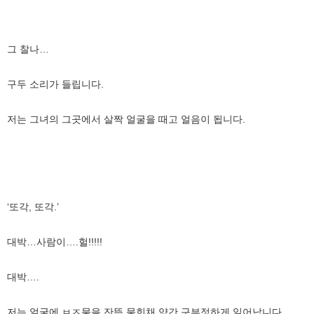
그 찰나…
구두 소리가 들립니다.
저는 그녀의 그곳에서 살짝 얼굴을 때고 얼음이 됩니다.
‘또각, 또각.’
대박…사람이….헐!!!!!
대박….
저는 얼굴에 ㅂㅈ물을 잔뜩 뭍힌채 약간 구부정하게 일어납니다.