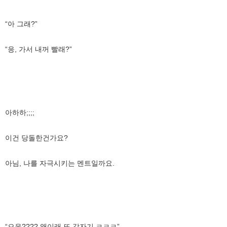
“아 그래?”
“응, 가서 내꺼 빨래?”
아하하;;;;
이건 당돌한건가요?
아님, 나를 자극시키는 멘트일까요.
“으응???? 왜이래 또 갑자기 ㅋㅋㅋ”