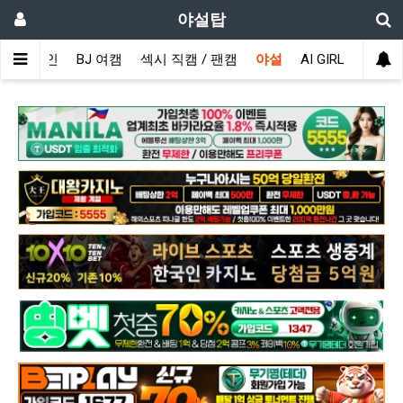
야설탑
메인
BJ 여캠
섹시 직캠 / 팬캠
야설
AI GIRL