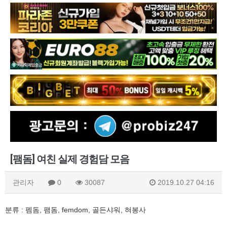
[팸돔] 여친 실제 경험담 모음
관리자
0
30087
2019.10.27 04:16
분류 : 펨돔, 팸돔, femdom, 골든샤워, 혀봉사