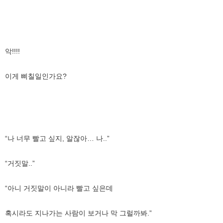
악!!!!
이게 삐칠일인가요?
“나 너무 빨고 싶지, 알잖아… 나..”
“거짓말..”
“아니 거짓말이 아니라 빨고 싶은데
혹시라도 지나가는 사람이 보거나 막 그럴까봐.”