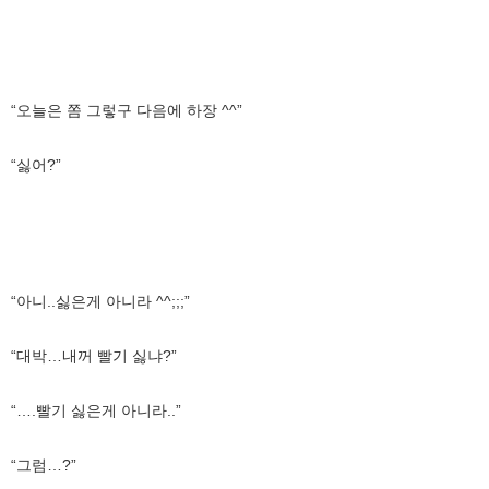
“오늘은 쫌 그렇구 다음에 하장 ^^”
“싫어?”
“아니..싫은게 아니라 ^^;;;”
“대박…내꺼 빨기 싫냐?”
“….빨기 싫은게 아니라..”
“그럼…?”