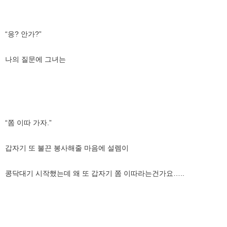
“응? 안가?”
나의 질문에 그녀는
“쫌 이따 가자.”
갑자기 또 불끈 봉사해줄 마음에 설렘이
콩닥대기 시작했는데 왜 또 갑자기 쫌 이따라는건가요…..