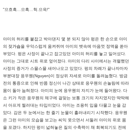
"으흐흑…으흑…헉.으윽!"
아미의 허리를 붙잡고 박아댄지 몇 분 되지 않아 펑은 한 손으로 아미
의 젖
가슴
을 우악스럽게 움켜쥐며 아미의 뱃속에 마음껏 정액을 쏟아
부었다. 펑은 사정이 끝나고 잡고있던 아미의 허리를 놓고 일어섰다.
아미는 그대로 시트 위로 엎어졌다. 아미의 다리 사이에서는 격렬했던
사정의 증거가 스믈스믈 새어나오고 있었다. 펑의 차례가 끝나자마자
부분대장 응우웬(Nguyen)이 정상위 자세로 아미를 돌려눕혔다. 방금
전의 통증으로 인해 반쯤 정신이 나간 상태로 응우웬의 손놀림에 따라
몸이 돌아 눕혀졌다. 아미의 눈에 응우웬의 자지가 눈에 들어왔다. 다
소 키가 작은 응우웬의 체구에 걸맞는 보통 크기의 자지였지만 딱딱해
서 아프게 찔러대는 타입이었다. 아미는 조용히 입을 다물고 눈을 감
았다. 감은 두 눈에서는 한 줄기 눈물이 흘러내리기 시작했다. 응우웬
은 그런 아미의 모습을 보고는 씨익 웃으면서 서둘러 아미의 위로 몸
을 포갰다. 하지만 펑이 넓혀놓은 질의 수축력이 채 회복되기도 전에