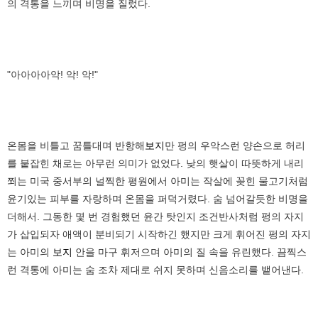
의 격통을 느끼며 비명을 질렀다.
"아아아아악! 악! 악!"
온몸을 비틀고 꿈틀대며 반항해
보지
만 펑의 우악스런 양손으로 허리
를 붙잡힌 채로는 아무런 의미가 없었다. 낮의 햇살이 따뜻하게 내리
쬐는 미국 중서부의 널찍한 평원에서 아미는 작살에 꽂힌 물고기처럼
윤기있는 피부를 자랑하며 온몸을 퍼덕거렸다. 숨 넘어갈듯한 비명을
더해서. 그동한 몇 번 경험했던 윤간 탓인지 조건반사처럼 펑의 자지
가 삽입되자 애액이 분비되기 시작하긴 했지만 크게 휘어진 펑의 자지
는 아미의
보지
안을 마구 휘저으며 아미의 질 속을 유린했다. 끔찍스
런 격통에 아미는 숨 조차 제대로 쉬지 못하며 신음소리를 뱉어낸다.