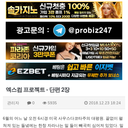
엑스컴 프로젝트 - 단편 2장
관리자
0
5935
2018.12.23 18:24
6월의 어느 날 오전 6시경 미국 사우스다코타주의 대평원. 끝없이 펼
쳐져 있는 들녘에는 한창 자라나는 밀 들이 빼곡히 심어져 있었다. 밀