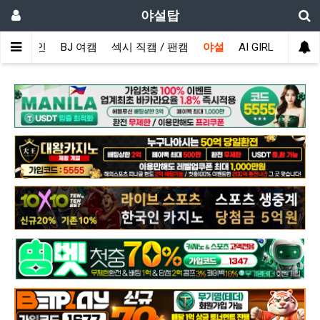
야설탑
메인
BJ 여캠
섹시 직캠 / 팬캠
야설
AI GIRL