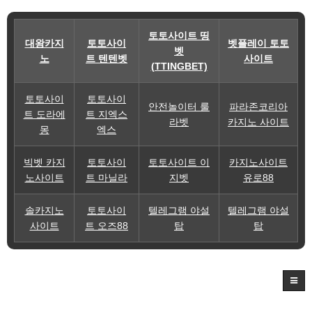
토토사이트 띵
대왕카지
토토사이
벳플레이 토토
벳
노
트 텐텐벳
사이트
(TTINGBET)
토토사이
토토사이
안전놀이터 룰
파라존코리아
트 도라에
트 지엑스
라벳
카지노 사이트
몽
엑스
빅벳 카지
토토사이
토토사이트 이
카지노사이트
노사이트
트 마닐라
지벳
유로88
솔카지노
토토사이
텔레그램 야설
텔레그램 야설
사이트
트 오즈88
탑
탑