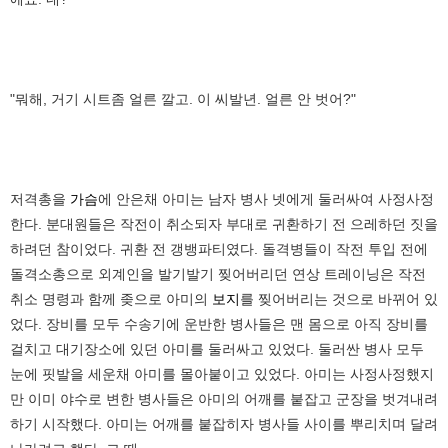
"뭐해, 거기 시트좀 얼른 깔고. 이 씨발년. 얼른 안 벗어?"
저격총을
가슴
에 안은채 아미는 남자 병사 넷에게 둘러싸여 사정사정
한다. 분대원들은 작전이 취소되자 부대로 귀환하기 전 으레하던 짓을
하려던 참이었다. 귀환 전 갱뱅파티였다. 돌격병들이 작전 투입 전에
돌격소총으로 외계인을 발기발기 찢어버리던 연상 트레이닝은 작전
취소 명령과 함께 좆으로 아미의
보지
를 찢어버리는 것으로 바뀌어 있
었다. 장비를 모두 수송기에 운반한 병사들은 맨 몸으로 아직 장비를
걸치고 대기장소에 있던 아미를 둘러싸고 있었다. 둘러싼 병사 모두
눈에 핏발을 세운채 아미를 몰아붙이고 있었다. 아미는 사정사정했지
만 이미 야수로 변한 병사들은 아미의 어깨를 붙잡고 군장을 벗겨내려
하기 시작했다. 아미는 어깨를 붙잡히자 병사들 사이를 뿌리치며 달려