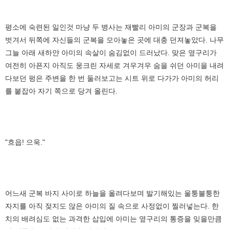
평소에 숙련된 일인것 마냥 두 병사는 재빨리 아미의 군장과 군복을
벗겨서 뒤쪽에 자신들의 군복을 모아놓은 곳에 대충 던져놓았다. 나무
그늘 아래 새하얀 아미의 속살이 숨김없이 드러났다. 맞은 옆구리가
여전히 아픈지 아직도 웅크린 자세로 겨우겨우 숨을 쉬던 아미을 내려
다보던 펑은 주변을 한 번 둘러보고는 시트 위로 다가가 아미의 허리
를 붙잡아 자기 쪽으로 당겨 올린다.
"흐읍! 으욱."
어느새 군복 바지 사이로 하늘을 올려다보며 발기해있는 울퉁불퉁한
자지를 아직 젖지도 않은 아미의 질 속으로 사정없이 찔러넣는다. 한
치의 배려심도 없는 과격한 삽입에 아미는 옆구리의 통증을 잊을만큼