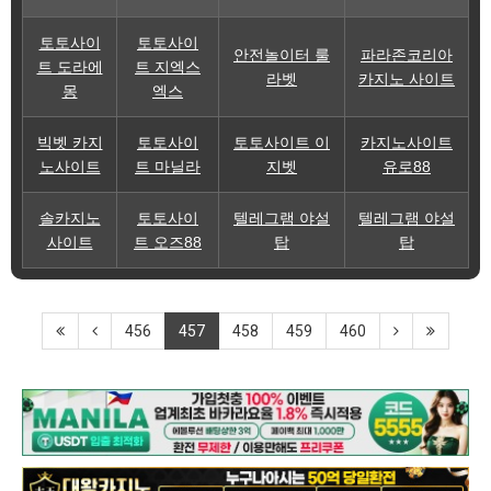
토토사이
토토사이
안전놀이터 룰
파라존코리아
트 도라에
트 지엑스
라벳
카지노 사이트
몽
엑스
빅벳 카지
토토사이
토토사이트 이
카지노사이트
노사이트
트 마닐라
지벳
유로88
솔카지노
토토사이
텔레그램 야설
텔레그램 야설
사이트
트 오즈88
탑
탑
456
457
458
459
460