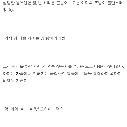
삽입한 응우웬은 몇 번 허리를 흔들어보고는 아미의 조임이 불만스러
워 졌다.
"역시 펑 다음 차례는 영 꽝이라니깐."
그런 생각을 하며 아미의 왼쪽 젖꼭지를 손가락으로 비틀어 짓이겼다.
아미는
가슴
에서 전해지는 급작스런 통증에 온몸을 경직하며 외마디
비명을 지른다.
"악! 아악! 아… 아팟! 으하아…꺽."