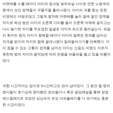
아랫배를 누를 때마다 아미의 핑크빛
보지
속살 사이로 연한 노랑색과
흰색이 섞인 정액들이 꾸물꾸물 흘러나왔다. 아미의 귀를 찢는 듯한
비명에도 아랑곳않고 그렇게 몇차례 아랫배를 눌러 질에 쌓인 정액을
억지로 짜낸 펑은 아미의 오른쪽 다리를 들어 오른쪽 어깨에 걸치고는
다시 발기한 자지를 무표정한 얼굴로 아미의 속으로 찔러넣는다. 유달
리 휘어진 펑의 자지가 왕복할 때마다 아미의 질벽은 한계를 넘어선
자극을 받으며 자지와 함께 끌려나왔다 밀려들어가기를 반복했다. 이
미 참을 수 있는 고통의 경계를 넘어선 아미는 신음도 비명도 지르지
못한채 펑의 자지의 움직임에 따라 온몸을 파들파들 떨고 있을 따름이
었다.
귀환 시간까지는 앞으로 5시간하고도 반이 남아있다. 그 동안 열 명의
병사들이 호기심에 찾아봤던 정보들이나 혹은 음담패설을 통해 점점
에스컬레이트 되었던 상상속의 온갖 야외플레이를 다 겪기에는 충분
한 시간이었다.