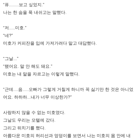
“퓨........보고 싶었지.”
나는 한 숨을 푹 내쉬고는 말했다.
“저.....미호.”
“네?”
미호가 커피잔을 입에 가져가려다 말고 대답했다.
“그날...”
“됐어요. 말 안 해도 돼요.”
미호는 내 말을 자르고는 이렇게 말했다.
“근데....음.....오빠가 그렇게 거칠게 하니까 꼭 싫기만 한 것은 아니었
어요. 하하하...내가 너무 이상한가?”
사랑하지 않을 수 없는 미호였다.
그날도 우리는 모텔에 갔다.
그리고 뒤치기를 했다.
아름다운 미호의 허리선과 엉덩이를 보면서 나는 미호의 몸 안에 내