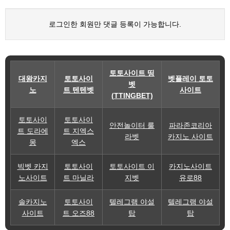
로그인한 회원만 댓글 등록이 가능합니다.
토토사이트 띵
대왕카지
토토사이
벳플레이 토토
벳
노
트 텐텐벳
사이트
(TTINGBET)
토토사이
토토사이
안전놀이터 룰
파라존코리아
트 도라에
트 지엑스
라벳
카지노 사이트
몽
엑스
빅벳 카지
토토사이
토토사이트 이
카지노사이트
노사이트
트 마닐라
지벳
유로88
솔카지노
토토사이
텔레그램 야설
텔레그램 야설
사이트
트 오즈88
탑
탑