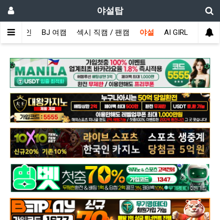
야설탑
메인
BJ 여캠
섹시 직캠 / 팬캠
야설
AI GIRL