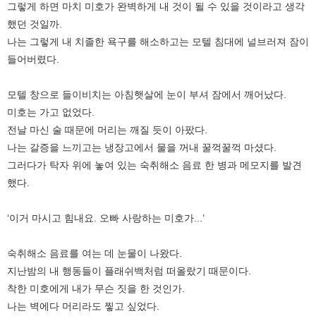
그렇게 하면 마치 미호가 완벽하게 내 것이 될 수 있을 것이라고 생각
했던 것일까.
나는 그렇게 내 치졸한 욕구를 해소하고는 모텔 침대에 널브러져 잠이
들어버렸다.
모텔 창으로 들이비치는 아침햇살에 눈이 부셔 잠에서 깨어났다.
미호는 가고 없었다.
전날 마신 술 때문에 머리는 깨질 듯이 아팠다.
나는 갈증을 느끼고는 냉장고에서 물을 꺼내 꿀꺽꿀꺽 마셨다.
그러다가 탁자 위에 놓여 있는 숙취해소 음료 한 병과 메모지를 발견
했다.
‘이거 마시고 힘내요. 오빠 사랑하는 미호가...’
숙취해소 음료를 여는 데 눈물이 나왔다.
지난밤의 내 행동들이 플래쉬백처럼 떠올랐기 때문이다.
착한 미호에게 내가 무슨 짓을 한 것인가.
나는 벽에다 머리라도 찧고 싶었다.