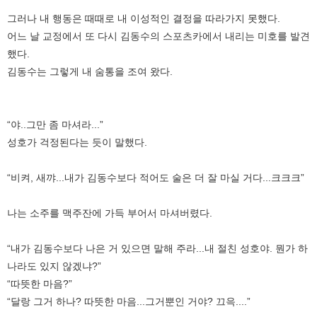
그러나 내 행동은 때때로 내 이성적인 결정을 따라가지 못했다.
어느 날 교정에서 또 다시 김동수의 스포츠카에서 내리는 미호를 발견
했다.
김동수는 그렇게 내 숨통을 조여 왔다.
“야..그만 좀 마셔라...”
성호가 걱정된다는 듯이 말했다.
“비켜, 새꺄...내가 김동수보다 적어도 술은 더 잘 마실 거다...크크크”
나는 소주를 맥주잔에 가득 부어서 마셔버렸다.
“내가 김동수보다 나은 거 있으면 말해 주라...내 절친 성호야. 뭔가 하
나라도 있지 않겠냐?”
“따뜻한 마음?”
“달랑 그거 하나? 따뜻한 마음...그거뿐인 거야? 끄윽....”