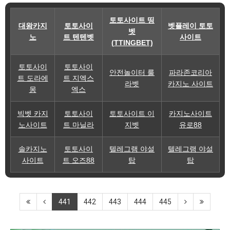
토토사이트 띵
대왕카지
토토사이
벳플레이 토토
벳
노
트 텐텐벳
사이트
(TTINGBET)
토토사이
토토사이
안전놀이터 룰
파라존코리아
트 도라에
트 지엑스
라벳
카지노 사이트
몽
엑스
빅벳 카지
토토사이
토토사이트 이
카지노사이트
노사이트
트 마닐라
지벳
유로88
솔카지노
토토사이
텔레그램 야설
텔레그램 야설
사이트
트 오즈88
탑
탑
441
442
443
444
445