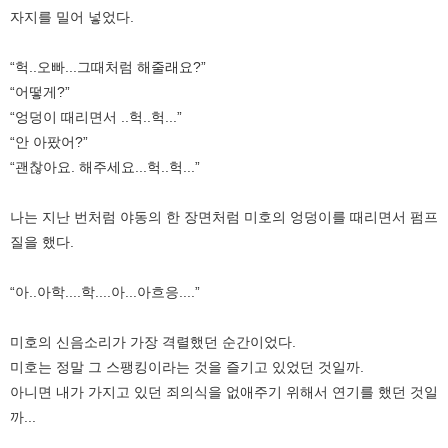
자지를 밀어 넣었다.
“헉..오빠...그때처럼 해줄래요?”
“어떻게?”
“엉덩이 때리면서 ..헉..헉...”
“안 아팠어?”
“괜찮아요. 해주세요...헉..헉...”
나는 지난 번처럼 야동의 한 장면처럼 미호의 엉덩이를 때리면서 펌프
질을 했다.
“아..아학....학....아...아흐응....”
미호의 신음소리가 가장 격렬했던 순간이었다.
미호는 정말 그 스팽킹이라는 것을 즐기고 있었던 것일까.
아니면 내가 가지고 있던 죄의식을 없애주기 위해서 연기를 했던 것일
까...