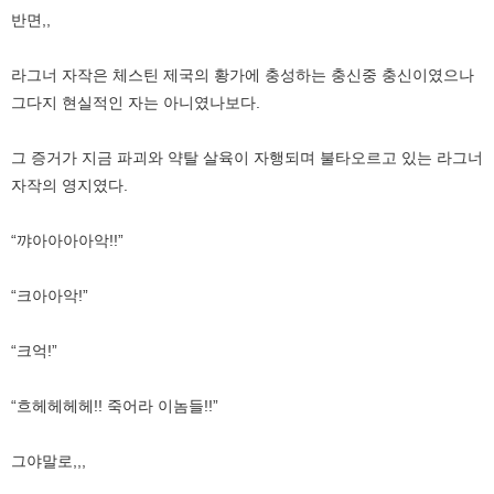
반면,,
라그너 자작은 체스틴 제국의 황가에 충성하는 충신중 충신이였으나
그다지 현실적인 자는 아니였나보다.
그 증거가 지금 파괴와 약탈 살육이 자행되며 불타오르고 있는 라그너
자작의 영지였다.
“꺄아아아아악!!”
“크아아악!”
“크억!”
“흐헤헤헤헤!! 죽어라 이놈들!!”
그야말로,,,