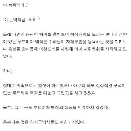
속 능욕해라,,”
“예!,,,백작님..흐흐..”
몰래 타인의 음란한 행위를 훔쳐보며 성적쾌락을 느끼는 변태적 성향
이 있는 루트리아 백작은 수하들이 자작부인을 능욕하는 것을 지켜보
다 흥분을 참지못해 아랫도리를 내린채 이미 자위행위를 시작하고 있
었다.
차마,,,
절대로 귀족으로서 할짓이 아니였으나 아무리 봐도 정상적인 구석이
없는 루트리아 백작은 대놓고 그런짓을 하고 있었다.
물론,,,그 누구도 루트리아 백작의 행동을 만류하지 않았다.
흥분되는 것은 영지군병사들도 마찬가지였다.