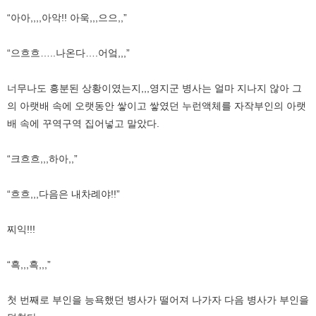
“아아,,,,아악!! 아욱,,,으으,,”
“으흐흐…..나온다….어엌,,,”
너무나도 흥분된 상황이였는지,,,영지군 병사는 얼마 지나지 않아 그
의 아랫배 속에 오랫동안 쌓이고 쌓였던 누런액체를 자작부인의 아랫
배 속에 꾸역구역 집어넣고 말았다.
“크흐흐,,,하아,,”
“흐흐,,,다음은 내차례야!!”
찌익!!!
“흑,,,흑,,,”
첫 번째로 부인을 능욕했던 병사가 떨어져 나가자 다음 병사가 부인을