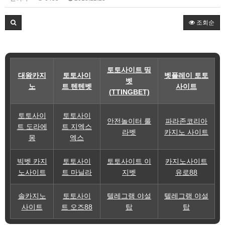
조회순
토토사이트 띵
대왕카지
토토사이
벳플레이 토토
벳
노
트 텐텐벳
사이트
(TTINGBET)
토토사이
토토사이
안전놀이터 룰
파라존코리아
트 도라에
트 지엑스
라벳
카지노 사이트
몽
엑스
빅벳 카지
토토사이
토토사이트 이
카지노사이트
노사이트
트 마닐라
지벳
유로88
솔카지노
토토사이
텔레그램 야설
텔레그램 야설
사이트
트 오즈88
탑
탑