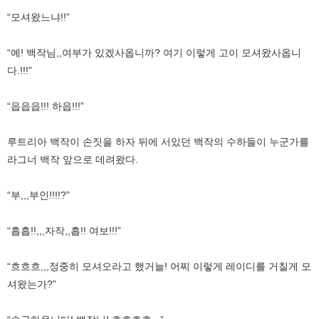
“모셔왔느냐!!”
“예! 백작님,,여부가 있겠사옵니까? 여기 이렇게 고이 모셔왔사옵니
다.!!!”
“읍읍읍!!! 하읍!!!”
루트리아 백작이 손짓을 하자 뒤에 서있던 백작의 수하들이 누군가를
라그너 백작 앞으로 데려왔다.
“부,,,부인!!!!?”
“흡흡!!,,,자작,,흡!! 여보!!!”
“흐흐흐,,,정중히 모셔오라고 했거늘! 어찌 이렇게 레이디를 거칠게 모
셔왔는가?”