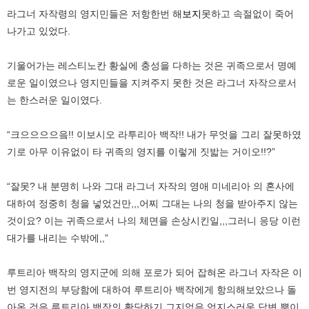
라그너 자작령의 영지민들은 저항한번 해
보지
못하고 속절없이 죽어
나가고 있었다.
기울어가는 레스티노칸 황실에 충성을 다하는 것은 귀족으로서 명예
로운 일이였으나 영지민들을 지켜주지 못한 것은 라그너 자작으로서
는 한스러운 일이였다.
“크으으으으읔!! 이보시오 라투리아 백작!! 내가 무엇을 그리 잘못하였
기로 아무 이유없이 타 귀족의 영지를 이렇게 짓밟는 거이오!!?”
“잘못? 내 분명히 나와 그대 라그너 자작의 영애 미네리아 의 혼사에
대하여 정중히 청을 넣었건만,,,어찌 그대는 나의 청을 받아주지 않는
것이요? 이는 귀족으로서 나의 체면을 손상시킨일,,,그러니 응당 이런
대가를 내리는 수밖에,,”
루트리아 백작의 영지군에 의해 포로가 되어 잡혀온 라그너 자작은 이
번 영지전의 부당함에 대하여 루트리아 백작에게 항의해보았으나 돌
아온 것은 루트리아 백작의 황당하기 그지없은 억지스러운 답변 뿐이