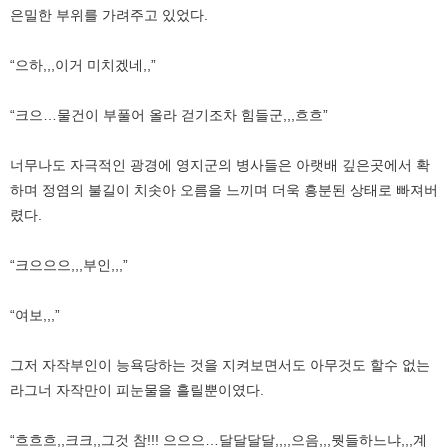
은밀한 부위를 가려주고 있었다.
“으하,,,이거 미치겠네,,”
“크으…물건이 부풀어 올라 걷기조차 힘들군,,,흐흐”
너무나도 자극적인 광경에 영지군의 병사들은 아랫배 깊은곳에서 확
하며 정염의 불길이 치솟아 오름을 느끼며 더욱 흥분된 상태로 빠져버
렸다.
“크으으으,,,부인,,,”
“여보,,,”
그저 자작부인이 능욕당하는 것을 지켜보면서도 아무것도 할수 없는
라그너 자작만이 피눈물을 흘릴뿐이였다.
“흐흐흐,,크크,,그것 참!!! 으으으…달달달달,,,,으음,,,뭣들하느냐,,,계