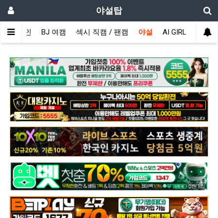
야설탑
메인
BJ 여캠
섹시 직캠 / 팬캠
야설
AI GIRL