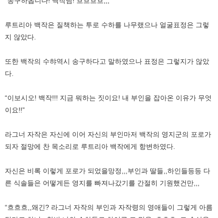
“송구하옵니다! 백작님! 흐흐흐흐,,,”
루트리아 백작은 질책하는 투로 수하를 나무랬으나 얼굴표정은 그렇
지 않았다.
또한 백작의 수햐역시 송구하다고 말하였으나 표정은 그렇지가 않았
다.
“이보시오! 백작!!! 지금 뭐하는 짓이요! 내 부인을 잡아온 이유가 무엇
이요!!”
라그너 자작은 자신에 이어 자신의 부인마저 백작의 영지군의 포로가
되자 절망에 찬 목소리로 루트리아 백작에게 항변하였다.
자신은 비록 이렇게 포로가 되었을망정,,,부인과 딸들,,하인들등등 다
른 식솔들은 어떻게든 영지를 빠져나갔기를 간절히 기원했건만,,,
“흐흐흐,,왜긴? 라그너 자작의 부인과 자작령의 영애들이 그렇게 아름