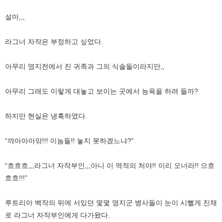
설마,,,
라그너 자작은 부정하고 싶었다.
아무리 영지전에서 진 귀족과 그의 식솔들이라지만,,
아무리 그래도 이렇게 대놓고 보이는 곳에서 능욕을 하려 들까?
하지만 현실은 냉혹하였다.
“꺄아아아앆!!! 이놈들!! 놓지 못하겠느냐?”
“흐흐흐,,,라그너 자작부인,,,아니 이 역적의 처야!! 이리 오너라!! 으흐
흐흐!!!”
루트리아 백작의 뒤에 서있던 몇몇 영지군 병사들이 눈이 시뻘게 진채
로 라그너 자작부인에게 다가왔다.