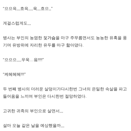
“으으윽,,,흐윽,,,,욱,,,흐으,,”
게걸스럽게도,,,
병사는 부인의 농염한 젗
가슴
을 마구 주무름면서도 농농한 유혹을 풍
기며 유방위에 자리한 유두를 마구 핧아댔다.
“으으으,,,,우욱…읔!!!!”
“케헤헤헤!!!”
두 번째 병사의 더러운 살덩이가다시한번 그녀의 은밀한 속살을 파고
들어옴을 느끼며 부인은 다시한번 절망하였다.
고귀한 귀족의 부인으로 살면서,,,
설마 오늘 같은 날을 예상했을까,,,