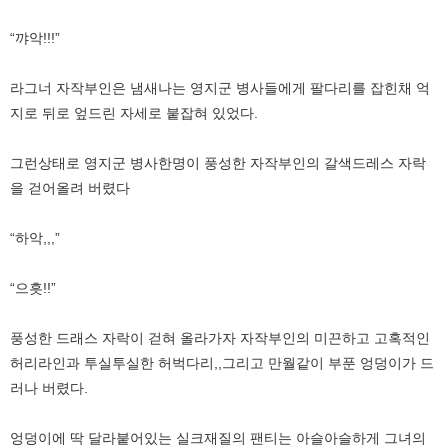
“꺄악!!!”
라그너 자작부인은 냄새나는 영지군 병사들에게 팔다리를 잡힌채 억
지로 뒤로 엎드린 자세로 붙잡혀 있었다.
그런상태로 영지군 병사한명이 풍성한 자작부인의 갈색드레스 자락
을 걷어올려 버렸다
“하악,,,”
“으흣!!”
풍성한 드래스 자락이 걷혀 올라가자 자작부인의 미끈하고 고혹적인
허리라인과 투실투실한 허벅다리,,그리고 만월같이 부푼 엉덩이가 드
러나 버렸다.
엉덩이에 딱 달라붙어있는 실크재질의 팬티는 아슬아슬하게 그녀의