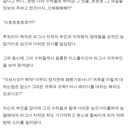
답다고 하니,,,한번 나의 수하들로 하여금 그 맛을,,흐흐흐,,그 속살을
맛보여 주려고 한것이지,,으헤헤헤헤!!!”
“으흐흐흐흐흐!!!!!”
루트리아 백작은 라그너 자작의 부인과 자작령의 영애들을 성적인 농
담거리로 삼으며 더러운 언사를 일삼았다.
그와 동시에 그의 수하들역시 음흉한 미소를지으며 라그너 자작부인
을 보며 웃어댔다.
“이보시오!!! 백작! 아무리 영지전에 패했기로서니!! 귀족을 이렇게 대
하는법은 없소!! 그대은 귀족과 귀족!! 아니 레이디를 대하는 예의도
모르시오?”
자신의 부인을 잡아와 그의 수하들과 함께 더러운 농짓거리를하며 능
멸해대자 라그너 자작은 하도 기가막히고 분노에 휩싸이게 되어 악에
받혀 소리를 질러댔다.