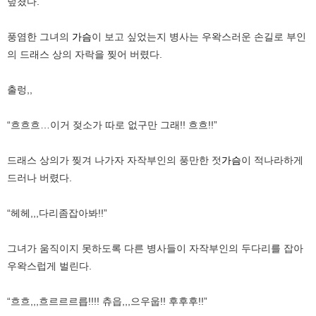
덮쳤다.
풍염한 그녀의
가슴
이 보고 싶었는지 병사는 우왁스러운 손길로 부인
의 드래스 상의 자락을 찢어 버렸다.
출렁,,
“흐흐흐…이거 젖소가 따로 없구만 그래!! 흐흐!!”
드래스 상의가 찢겨 나가자 자작부인의 풍만한 젓
가슴
이 적나라하게
드러나 버렸다.
“헤헤,,,다리좀잡아봐!!”
그녀가 움직이지 못하도록 다른 병사들이 자작부인의 두다리를 잡아
우왁스럽게 벌린다.
“흐흐,,,흐르르르릅!!!! 츄읍,,,으우웁!! 후후후!!”