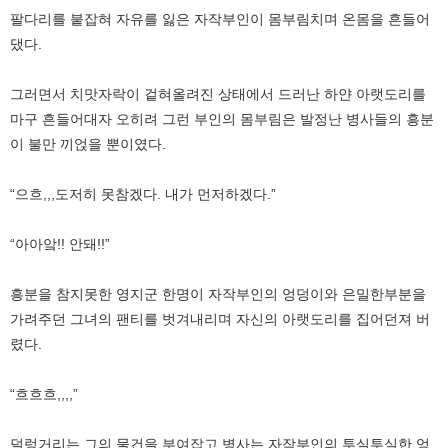
팔다리를 붙잡혀 자유를 잃은 자작부인이 몸부림치며 온몸을 흔들어
댔다.
그러면서 치맛자락이 겉혀올려진 상태에서 드러난 하얀 아랫도리를
마구 흔들어대자 오히려 그런 부인의 몸부림은 발정난 병사들의 흥분
이 불만 끼얹을 뿐이였다.
“으흐,,,도저히 못참겠다. 내가 먼저하겠다.”
“아아앜!! 안돼!!”
흥분을 참지못한 영지군 한명이 자작부인의 엉덩이와 은밀한부분을
가려주던 그녀의 팬티를 벗겨내리며 자신의 아랫도리를 집어던져 버
렸다.
“흐흐흐,,,,”
덜렁거리는 그의 물건을 부여잡고 병사는 자작부인의 투실투실한 엉