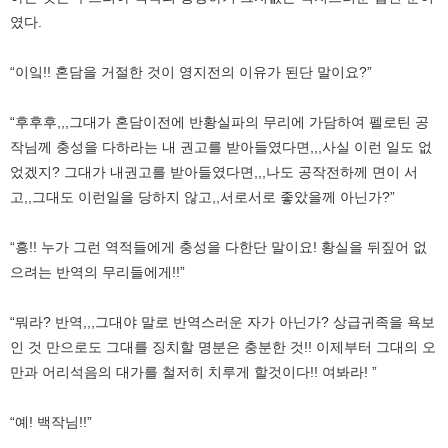
였다.
“이잌!! 혼담을 거절한 것이 영지전의 이유가 된단 말이요?”
“후후후,,,그대가 혼담이전에 반황실파의 무리에 가담하여 펠로틴 공
작님께 충성을 다하라는 내 권고를 받아들였다면,,,사실 이런 일도 없
었겠지? 그대가 내권고를 받아들였다면,,,나도 공작전하께 면이 서
고,,그대도 이런일을 당하지 않고,,서로서로 좋았을께 아닌가?”
“흥!! 누가 그런 역적들에게 충성을 다한단 말이요! 황실을 뒤짚어 없
으려는 반역의 무리들에게!!”
“뭐라? 반역,,,그대야 말로 반역스러운 자가 아닌가? 상급귀족을 욕보
인 것 만으로도 그대를 징치할 명분은 충분한 것!! 이제부터 그대의 오
만과 어리석음의 대가를 철저히 치루게 할것이다!! 여봐라! ”
“예! 백작님!!”