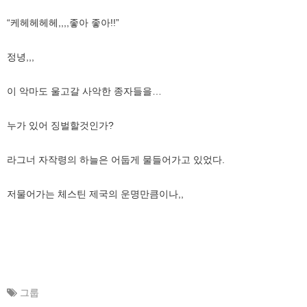
“케헤헤헤헤,,,,좋아 좋아!!”
정녕,,,
이 악마도 울고갈 사악한 종자들을…
누가 있어 징벌할것인가?
라그너 자작령의 하늘은 어둡게 물들어가고 있었다.
저물어가는 체스틴 제국의 운명만큼이나,,
그룹