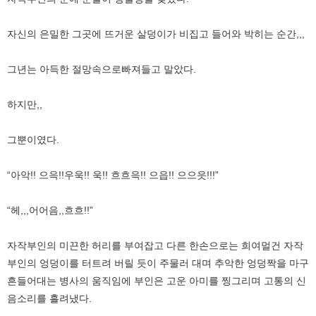
자신의 은밀한 그곳에 뜨거운 살덩이가 비집고 들어와 박히는 순간,,,
그년는 아득한 절망속으로빠져들고 말았다.
하지만,,
그뿐이였다.
“아악!! 으윽!!우욱!! 욱!! 흐흐윽!! 으읍!! 으으읏!!!”
“헤,,,어어음,,흐흐!!”
자작부인의 미끈한 허리를 부여잡고 다른 한손으로는 희여멀건 자작
부인의 엉덩이를 터트려 버릴 듯이 주물러 대며 추악한 엉덩짝을 마구
흔들어대는 병사의 움직임에 부인은 고운 아미를 찡그리며 고통의 신
음소리를 흘려냈다.