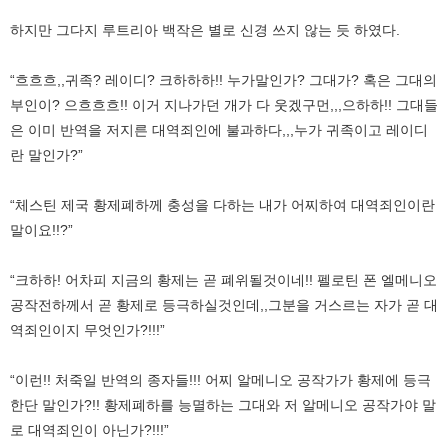
하지만 그다지 루트리아 백작은 별로 신경 쓰지 않는 듯 하였다.
“흐흐흐,,귀족? 레이디? 크하하하!! 누가말인가? 그대가? 혹은 그대의
부인이? 으흐흐흐!! 이거 지나가던 개가 다 웃겠구먼,,,으하하!! 그대들
은 이미 반역을 저지른 대역죄인에 불과하다,,,누가 귀족이고 레이디
란 말인가?”
“체스틴 제국 황제폐하께 충성을 다하는 내가 어찌하여 대역죄인이란
말이요!!?”
“크하하! 어차피 지금의 황제는 곧 폐위될것이네!! 펠로틴 폰 엘메니오
공작전하께서 곧 황제로 등극하실것인데,,그분을 거스르는 자가 곧 대
역죄인이지 무엇인가?!!!”
“이런!! 처죽일 반역의 종자들!!! 어찌 알메니오 공작가가 황제에 등극
한단 말인가?!! 황제폐하를 능멸하는 그대와 저 알메니오 공작가야 말
로 대역죄인이 아닌가?!!!”