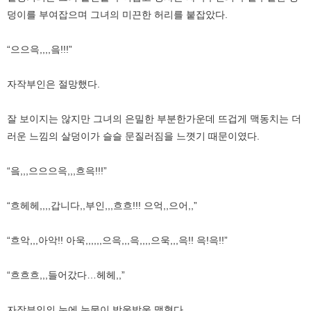
덩이를 부여잡으며 그녀의 미끈한 허리를 붙잡았다.
“으으윽,,,,읔!!!”
자작부인은 절망했다.
잘 보이지는 않지만 그녀의 은밀한 부분한가운데 뜨겁게 맥동치는 더
러운 느낌의 살덩이가 슬슬 문질러짐을 느꼇기 때문이였다.
“읔,,,으으으윽,,,흐윽!!!”
“흐헤헤,,,,갑니다,,부인,,,흐흐!!! 으억,,으어,,”
“흐악,,,아악!! 아욱,,,,,,으윽,,,윽,,,,으욱,,,윽!! 윽!윽!!”
“흐흐흐,,,들어갔다…헤헤,,”
자작부인의 눈에 눈물이 방울방울 맺혔다.