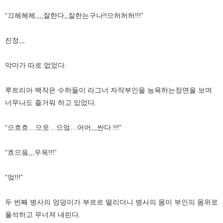
“끄헤헤헤,,,,잘한다,,잘한는구나!!으허허허!!!”
진정,,,
악마가 따로 없었다.
루트리아 백작은 수하들이 라그너 자작부인을 능욕하는장면을 보며
너무나도 즐거워 하고 있었다.
“으흐흐…으읏…으엌…어어,,,싼다.!!!”
“흐으읔,,,우욱!!!”
“엌!!!”
두 번째 병사의 엉덩이가 부르르 떨리더니 병사의 몸이 부인의 몸위로
풀석하고 무너져 내린다.