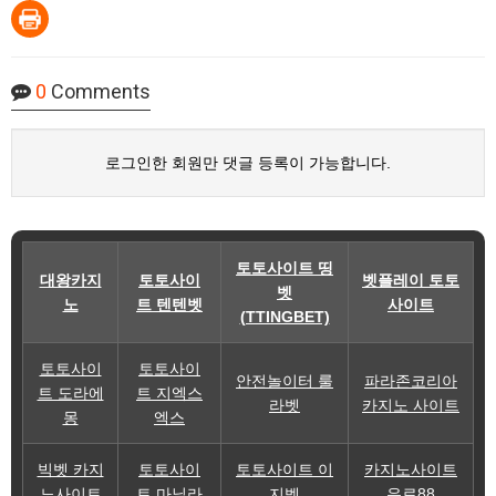
0
Comments
로그인한 회원만 댓글 등록이 가능합니다.
토토사이트 띵
대왕카지
토토사이
벳플레이 토토
벳
노
트 텐텐벳
사이트
(TTINGBET)
토토사이
토토사이
안전놀이터 룰
파라존코리아
트 도라에
트 지엑스
라벳
카지노 사이트
몽
엑스
빅벳 카지
토토사이
토토사이트 이
카지노사이트
노사이트
트 마닐라
지벳
유로88