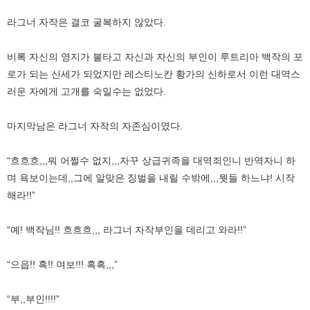
라그너 자작은 결코 굴복하지 않았다.
비록 자신의 영지가 불타고 자신과 자신의 부인이 루트리아 백작의 포
로가 되는 신세가 되었지만 레스티노칸 황가의 신하로서 이런 대역스
러운 자에게 고개를 숙일수는 없었다.
마지막남은 라그너 자작의 자존심이였다.
“흐흐흐,,,뭐 어쩔수 없지,,,자꾸 상급귀족을 대역죄인니 반역자니 하
며 욕보이는데,,그에 알맞은 징벌을 내릴 수밖에,,,뭣들 하느냐! 시작
해라!!”
“예! 백작님!! 흐흐흐,,, 라그너 자작부인을 데리고 와라!!”
“으읍!! 흑!! 여보!!! 흑흑,,,”
“부,,부인!!!!”