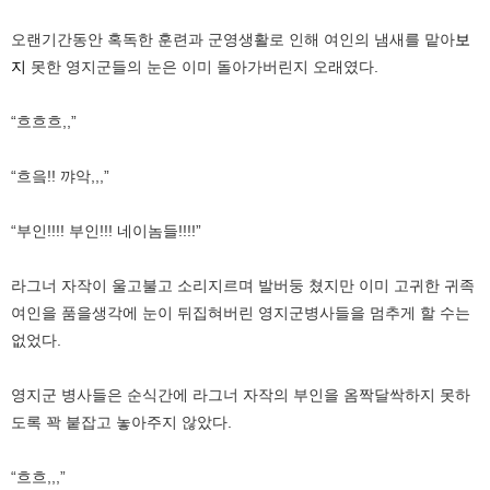
오랜기간동안 혹독한 훈련과 군영생활로 인해 여인의 냄새를 맡아
보
지
못한 영지군들의 눈은 이미 돌아가버린지 오래였다.
“흐흐흐,,”
“흐읔!! 꺄악,,,”
“부인!!!! 부인!!! 네이놈들!!!!”
라그너 자작이 울고불고 소리지르며 발버둥 쳤지만 이미 고귀한 귀족
여인을 품을생각에 눈이 뒤집혀버린 영지군병사들을 멈추게 할 수는
없었다.
영지군 병사들은 순식간에 라그너 자작의 부인을 옴짝달싹하지 못하
도록 꽉 붙잡고 놓아주지 않았다.
“흐흐,,,”