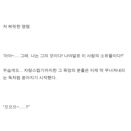
저 짜릿한 명령.
‘아아~.... 그래. 나는 그의 것이다! 나야말로 이 사람의 소유물이다!!’
우습게도... 자랑스럽기까지한 그 욕망의 분출은 이제 막 무너져내리
는 둑처럼 쏟아지기 시작했다.
“으으으~......!!”