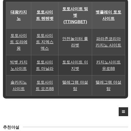
토토사이트 띵
대왕카지
토토사이
벳플레이 토토
벳
노
트 텐텐벳
사이트
(TTINGBET)
토토사이
토토사이
안전놀이터 룰
파라존코리아
트 도라에
트 지엑스
라벳
카지노 사이트
몽
엑스
빅벳 카지
토토사이
토토사이트 이
카지노사이트
노사이트
트 마닐라
지벳
유로88
솔카지노
토토사이
텔레그램 야설
텔레그램 야설
사이트
트 오즈88
탑
탑
추천야설