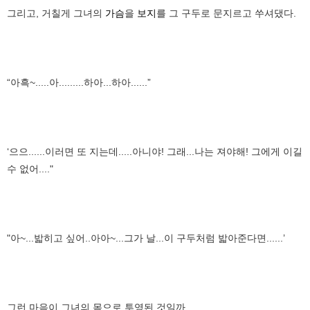
그리고, 거칠게 그녀의
가슴
을
보지
를 그 구두로 문지르고 쑤셔댔다.
“아흑~.....아.........하아...하아......”
‘으으......이러면 또 지는데.....아니야! 그래...나는 져야해! 그에게 이길
수 없어...."
"아~...밟히고 싶어..아아~...그가 날...이 구두처럼 밟아준다면......’
그런 마음이 그녀의 몸으로 투영된 것일까.