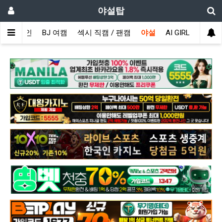
야설탑
메인
BJ 여캠
섹시 직캠 / 팬캠
야설
AI GIRL