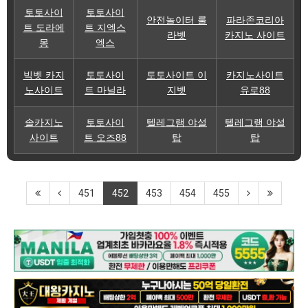
토토사이
토토사이
안전놀이터 룰
파라존코리아
트 도라에
트 지엑스
라벳
카지노 사이트
몽
엑스
빅벳 카지
토토사이
토토사이트 이
카지노사이트
노사이트
트 마닐라
지벳
유로88
솔카지노
토토사이
텔레그램 야설
텔레그램 야설
사이트
트 오즈88
탑
탑
451
452
453
454
455