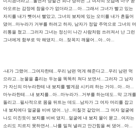
미치겠더라고...울면서 당할건 죄다 당하는 그 여자의 모습에 마구 쏟
아오르는 감정에 참을수가 없더라고....아...그래서 그녀가 빨고 있는
자지를 내가 뺏어서 빨았고, 그녀의
보지
에 있는 오이를 내가 흔들어
댔어...마누라가 거부를 하려고 하자, 남자가 정말 주먹으로 그녀의 머
리통을 쳤고...그러자 그녀는 정신이 나간 사람처럼 쓰러져서 난 그런
그녀에게 함부로 막 해댔지...아...젖꼭지 깨물어...아...아...
-내가 그랬어...그여자한테...우리 남편 먹게 해준다고...우리 남편 먹
으라고...눈물을 흘리는 두눈을 똑똑히 쳐다 보면서...그러자 그 남자
가 자신의 마누라한테 내
보지
를 빨게끔 시키려 하는 거야...아...아...
마누라한테....내
보지
를...아...마누라가...거부를 하는데도...막 고개를
돌리고...필사적으로 몸을 뒤트는 데도...남자가 그 여자 머리를 잡고
내
보지
에다 얼굴을 비벼 댔어...난...미칠것 같았어....그 여자 얼굴에
나도 미친듯이
보지
를 비벼 댔지...얼굴에 내
보지
물이 묻고...여자는
소리도 지르지 못하면서...나를 밀쳐 낼려고 안간힘을 써 댔어...아...