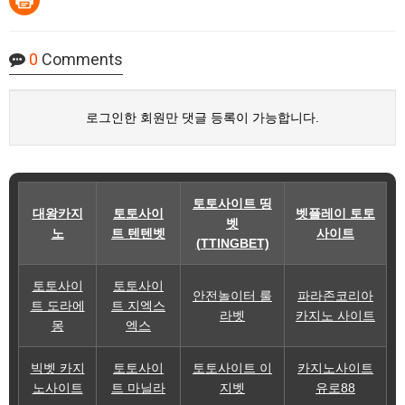
0
Comments
로그인한 회원만 댓글 등록이 가능합니다.
토토사이트 띵
대왕카지
토토사이
벳플레이 토토
벳
노
트 텐텐벳
사이트
(TTINGBET)
토토사이
토토사이
안전놀이터 룰
파라존코리아
트 도라에
트 지엑스
라벳
카지노 사이트
몽
엑스
빅벳 카지
토토사이
토토사이트 이
카지노사이트
노사이트
트 마닐라
지벳
유로88