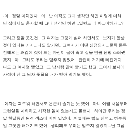
-아...정말 미치겠다...아...난 아직도 그때 생각만 하면 이렇게 미쳐....
난 집에서도 혼자할 때 그때 생각만 하면...열번도 더 싸...이해돼...?
그리고 정말 웃긴건...그 여자는 그렇게 싫어 하면서도...
보지
가 항상
젖어 있다는 거지...나도 알거던...그여자가 어떤 심정인지...문득 문득
전해오는 쾌감에 젖어 드는 자신이 몸이 죽고 싶을 만큼 원망 스러웠
겠지...아...그래도 우리는 멈추지 않았어...완전히 거기에 빠진거지...
나도 그 여자껄 빨았고...그 남자랑 같이 빨기도 했고, 그여자
보지
에
사정이 된 그 남자 좆물을 내가 받아 먹기도 했어...
-여자는 괴로워 하면서도 은근히 즐기는 듯 했어...아니 어쩜 처음부터
그런일을 계획하고 시작한 일이 였는지도 몰르지...하여간 우리는 정
말 한달동안 완전 섹스에 미쳐 있었어...어쩔때는 밥도 안먹고 하루종
일 그짓만 해대기도 했어...생리때도 우리는 멈추지 않았지...난 그남