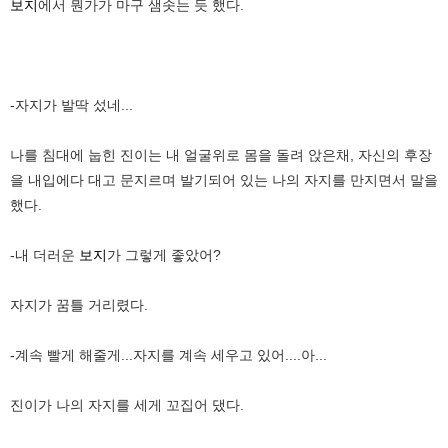
보지
에서 뭔가가 마구 샘솟는 듯 했다.
-자지가 발딱 섰네...
나를 침대에 눕힌 진이는 내 얼굴위로 몸을 돌려 앉은채, 자신의 후장
을 내입에다 대고 문지르며 발기되어 있는 나의 자지를 만지면서 말을
했다.
-내 더러운
보지
가 그렇게 좋았어?
자지가 꿈틀 거리렸다.
-계속 빨게 해줄게...자지를 계속 세우고 있어....아...
진이가 나의 자지를 세게 꼬집어 댔다.