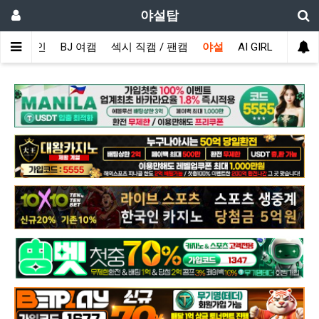
야설탑
메인
BJ 여캠
섹시 직캠 / 팬캠
야설
AI GIRL