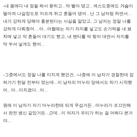
-내 몸에다 내 젖을 짜서 묻히고...막 빨아 댔고...섹스도중에도
가슴
이
떨어져 나갈정도로 아프게 쥐고 흔들어 댔어...난 그 남자랑 하면서...
내가 강하게 당해야 흥분된다는 사실을 알았고, 그 남자는 정말 나를
강하게 다뤄줬어....아...어쩔때는 자기 자지를 넣고도 손가락을 내
보
지
에 넣고 막 흔들어 대기도 했고, 내 팬티를 막 찢어 대면서 자지를
막 쑤셔 넣게도 했어...
-그중에서도 정말 나를 미치게 했던건...나중에 이 남자가 경찰한데 잡
혀가기 한달 전부터 였는데...이 남자의 마누라 앞에서도 하기 시작했
어...아...미치겠다...아...
원래 이 남자가 자기 마누라한테 되게 무섭거든...마누라가 조끄만해
서 완전 병신 같았거든...근데...이 여자가 우리가 하는 걸 어쩌다 본거
야...