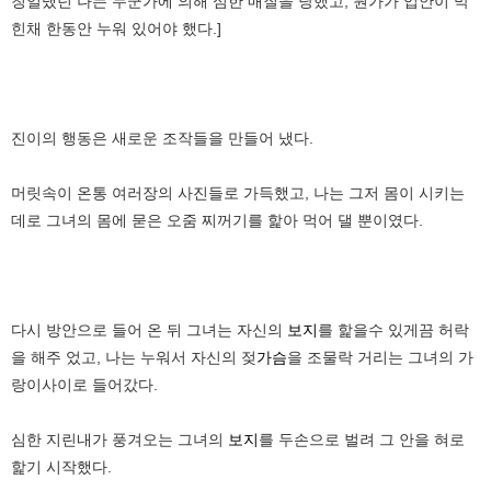
칭얼댔던 나는 누군가에 의해 심한 매질을 당했고, 뭔가가 입안이 막
힌채 한동안 누워 있어야 했다.]
진이의 행동은 새로운 조작들을 만들어 냈다.
머릿속이 온통 여러장의 사진들로 가득했고, 나는 그저 몸이 시키는
데로 그녀의 몸에 묻은 오줌 찌꺼기를 핥아 먹어 댈 뿐이였다.
다시 방안으로 들어 온 뒤 그녀는 자신의
보지
를 핥을수 있게끔 허락
을 해주 었고, 나는 누워서 자신의 젖
가슴
을 조물락 거리는 그녀의 가
랑이사이로 들어갔다.
심한 지린내가 풍겨오는 그녀의
보지
를 두손으로 벌려 그 안을 혀로
핥기 시작했다.