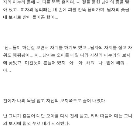
자의 마누라 몸에 내 피를 뚝뚝 흘리며, 내 젖을 묻힌 남자의 좆을 빨
아 댔고...여자의 생리때는 내 손에 피를 잔뜩 묻혀가며, 남자의 좆을
내
보지
로 받아 들이곤 했어...
-난...둘이 하는걸 보면서 자위를 하기도 했고...남자의 자지를 잡고 자
위도 해줘봤어....아...남자는 오이를 매일 나와 자신의 마누라의
보지
에 꽂았고...미친듯이 흔들어 댔지...아....아...해줘...나...밑에 해줘...
아...
진이가 나의 목을 잡고 자신의
보지
쪽으로 끌어 내렸다.
난 그녀가 흔들어 대던 오이를 다시 전해 받고, 뭐라 떠들어 대는 그녀
의
보지
에 힘껏 쑤셔 대기 시작했다.