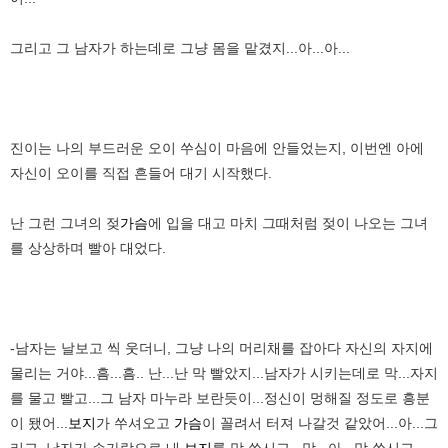
그리고 그 남자가 하는데로 그냥 몸을 맡겼지...아...아...
진이는 나의 부드러운 오이 쑤심이 마음에 안들었는지, 이번엔 아에
자신이 오이를 직접 흔들어 대기 시작했다.
난 그런 그녀의 젖
가슴
에 입을 대고 마치 그때처럼 젖이 나오는 그녀
를 상상하며 빨아 대었다.
-남자는 날보고 씩 웃더니, 그냥 나의 머리채를 잡아다 자신의 자지에
물리는 거야...흠...흠.. 난...난 막 빨았지...남자가 시키는데로 막...자지
를 물고 빨고...그 남자 마누라 보란듯이...정신이 멍해질 정도로 흥분
이 됐어...
보지
가 쑤셔오고
가슴
이 꼴려서 터져 나갈것 같았어...아...그
리고, 남자가 손가락으로 내
보지
를 막 쑤시고...막...아...막 쑤시고...