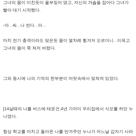
그녀의 몸이 미친듯이 울부짖어 댔고, 자신의
가슴
을 잡아다 그녀가
빨아 대기 시작했다.
-아...싸...나 싼다...아...
마치 전기 충격이라도 맞은듯 몸이 몇차례 튕겨저 오르더니...이윽고
그녀의 몸이 쭉 쳐저 버렸다.
그와 동시에 나의 기억의 한부분이 머릿속에서 맞쳐져 있었다.
[14살때의 나를 버스에 태운건,4년 가까이 우리집에서 식모를 하던 누
나였다.
항상 학교를 마치고 돌아온 나를 반겨주던 누나가 어느날 갑자기 사라