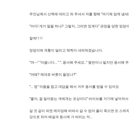
주인님께서 산책에 데리고 와 주셔서 저를 향해 "여기에 암캐 냄새를 남기
"어이! 개가 말을 하냐? 그렇지, 그러면 징계다" 관장을 당한 엉
찰싹! ! ! !
엉덩이에 격통이 달리고 채찍이 내려쳐졌습니다.
"꺄---" "아픕니다... " "..용서해 주세요.." 몇번이나 빌지만 
"어때? 제대로 버릇이 들었나?"
"... 멍" 아픔을 참고 대답을 해서 겨우 용서를 받을 수 있어요
"좋아, 잘 알아듣는 개에게는 포상이다" 바이브를 거기에 넣어져서 어
갈 것 같이 되면 제지당해 버려서 갈 수 없어 풀이 죽으면 또 스위
강으로 되어 배설과 동시에 가 버리는 저...