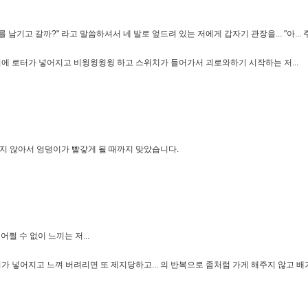
고 갈까?" 라고 말씀하셔서 네 발로 엎드려 있는 저에게 갑자기 관장을... "아... 주인님
덩이에 로터가 넣어지고 비윙윙윙윙 하고 스위치가 들어가서 괴로와하기 시작하는 저...
용서해 주지 않아서 엉덩이가 빨갛게 될 때까지 맞았습니다.
쩔 수 없이 느끼는 저...
치가 넣어지고 느껴 버려리면 또 제지당하고... 의 반복으로 좀처럼 가게 해주지 않고 배