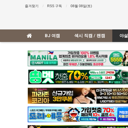
즐겨찾기
RSS 구독
08월 08일(토)
BJ 여캠
섹시 직캠 / 팬캠
야설