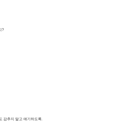
지?
도 감추지 말고 얘기하도록.