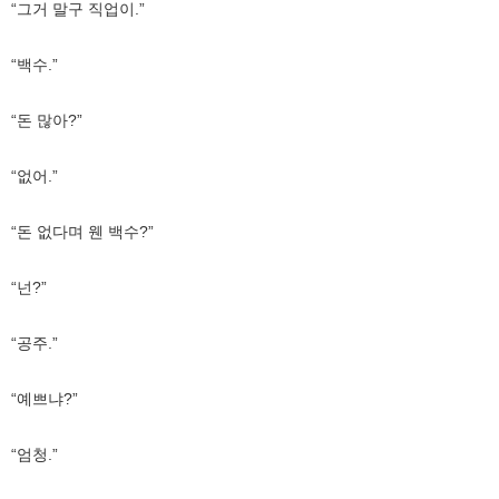
“그거 말구 직업이.”
“백수.”
“돈 많아?”
“없어.”
“돈 없다며 웬 백수?”
“넌?”
“공주.”
“예쁘냐?”
“엄청.”