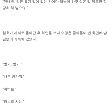
“됐네요. 암튼 요기 밑에 있는 칸에다 행님이 하구 싶은 말 있으면 적
당히 쳐 넣으슈.”
철호가 자리로 돌아간 후 화면을 보니 수많은 글짜들이 빈 화면에 남
김없이 가득차 있었다.
“방가, 방가.”
“나두 반가워.”
“머하는.”
“키보드 치는.”