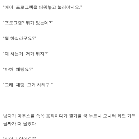
“애이, 프로그램을 띄워놓고 눌러야지요.”
“프로그램? 뭐가 있는데?”
“뭘 하실라구요?”
“쟤 하는거. 저거 뭐지?”
“아하, 채팅요?”
“그래. 채팅. 그거 하려구.”
남자가 마우스를 쓱쓱 움직이다가 뭔가를 쿡 누르니 모니터 화면 가득
글짜가 떠 올랐다.
“아이디 있어요?”