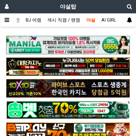
야설탑
메인
BJ 여캠
섹시 직캠 / 팬캠
야설
AI GIRL