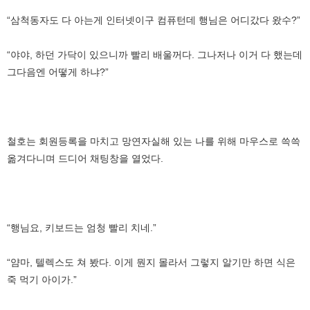
“삼척동자도 다 아는게 인터넷이구 컴퓨턴데 행님은 어디갔다 왔수?”
“야야, 하던 가닥이 있으니까 빨리 배울꺼다. 그나저나 이거 다 했는데
그다음엔 어떻게 하냐?”
철호는 회원등록을 마치고 망연자실해 있는 나를 위해 마우스로 쓱쓱
옮겨다니며 드디어 채팅창을 열었다.
“행님요, 키보드는 엄청 빨리 치네.”
“얌마, 텔렉스도 쳐 봤다. 이게 뭔지 몰라서 그렇지 알기만 하면 식은
죽 먹기 아이가.”