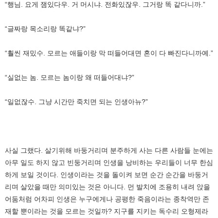
“행님. 요게 잼있다우. 거 머시냐. 전화있잖우. 그거랑 똑 같다니까.”
“글짜랑 목소리랑 똑같냐?”
“훨씬 재밌수. 모르는 애들이랑 막 떠들어대면 혼이 다 빠진다니까예.”
“실없는 놈. 모르는 놈이랑 왜 떠들어대냐?”
“일없잖수. 그냥 시간만 죽치면 되는 인생아뉴?”
사실 그랬다. 살기위해 바둥거리며 분주하게 사는 다른 사람들 눈에는
아무 일도 하지 않고 빈둥거리며 인생을 낭비하는 우리들이 너무 한심
하게 보일 것이다. 인생이라는 것을 돌이켜 보면 순간 순간을 바둥거
리며 살았을 때만 의미있는 것은 아니다. 먼 발치에 조용히 내려 앉을
어둠처럼 어차피 인생은 누구에게나 공평한 죽음이라는 종착역만 존
재할 뿐이라는 것을 모르는 것일까? 지구를 지키는 독수리 오형제라