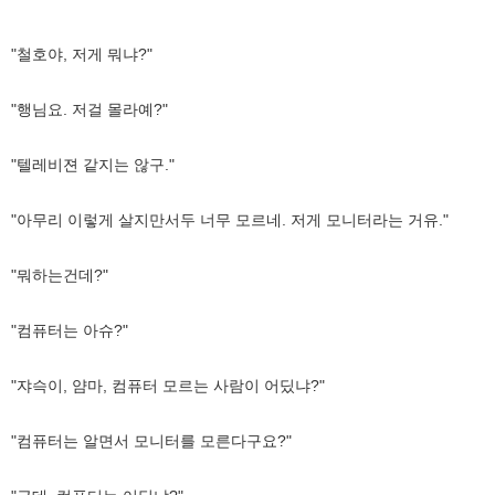
"철호야, 저게 뭐냐?"
"행님요. 저걸 몰라예?"
"텔레비젼 같지는 않구."
"아무리 이렇게 살지만서두 너무 모르네. 저게 모니터라는 거유."
"뭐하는건데?"
"컴퓨터는 아슈?"
"쟈슥이, 얌마, 컴퓨터 모르는 사람이 어딨냐?"
"컴퓨터는 알면서 모니터를 모른다구요?"