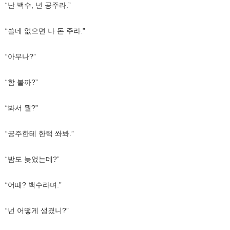
“난 백수, 넌 공주라.”
“쓸데 없으면 나 돈 주라.”
“아무나?”
“함 볼까?”
“봐서 뭘?”
“공주한테 한턱 쏴봐.”
“밤도 늦었는데?”
“어때? 백수라며.”
“넌 어떻게 생겼니?”