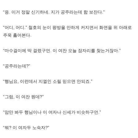
“응. 이거 정말 신기하네. 지가 공주라는데 함 보잔다.”
“어디, 어디.” 철호의 눈이 왕방울 만하게 커지면서 화면을 위 아래로
주욱 흟어본다.
“마수걸이에 딱 걸렸구먼. 이 여잔 오늘 잠자리를 찾는거잖아.”
“공주라는데?”
“행님요, 이런데서 지껄인 소릴 믿으면 안되죠.”
“그럼, 이 여잔 뭔데?”
“암만 봐두 행님이나 이 여자나 신세가 비슷하구먼.”
“뭐? 이 여자두 노숙자?”