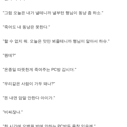
"그럼 오늘은 내가 낼테니까 낼부턴 행님이 동냥 좀 하소."
"죽어도 내 동냥은 못한다."
"할 수 없지 뭐. 오늘은 맛만 뵈줄테니까 행님이 알아서 하슈."
"뭔데?"
"온종일 따뜻한게 죽여주는 PC방 갑시더."
"우리같은 사람이 가두 돼나?"
"돈 내면 암말 안한다 아이가."
"비싸잖냐."
"한 시간에 오백원 밖에 안하는 PC방두 줄창 있은께."