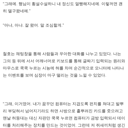
“그래예. 행님이 횡설수설하니 내 정신도 얼빵해지네예. 이렇꺼면 괜
히 델구왔네예.”
“아냐, 아냐. 잘 왔어. 말 조심할게.”
철호는 채팅창을 통해 사람들과 우아한 대화를 나누고 있었다. 나는
그의 등 뒤에 서서 어깨너머로 키보드를 통해 글짜기 입력되는 원리와
마우스로 쿡쿡 누르는 시늉에 혀를 차며 순간적으로 모니터에 나타나
는 이벤트를 보며 심장이 마구 떨리는 것을 느낄 수 있었다.
“그래, 이거였어. 내가 꿈꾸던 컴퓨터는 지겹도록 펀치를 쳐대고 발뿌
리 부딪혀서 넘어지기라도 하면 사방으로 흩뿌려진 카드를 줏으려고
맨날 허둥대는 대신 자판만 쿡쿡 누르면 컴퓨터가 금방 입력되서 데이
터를 처리해주는 장치를 만드는 것이었어. 그런데 저 쥐새끼처럼 생긴