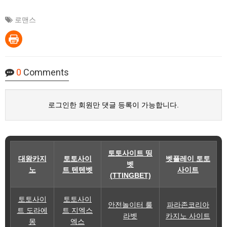
로맨스
0
Comments
로그인한 회원만 댓글 등록이 가능합니다.
토토사이트 띵
대왕카지
토토사이
벳플레이 토토
벳
노
트 텐텐벳
사이트
(TTINGBET)
토토사이
토토사이
안전놀이터 룰
파라존코리아
트 도라에
트 지엑스
라벳
카지노 사이트
몽
엑스