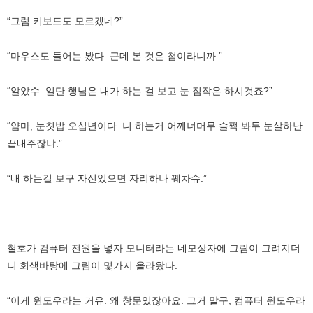
“그럼 키보드도 모르겠네?”
“마우스도 들어는 봤다. 근데 본 것은 첨이라니까.”
“알았수. 일단 행님은 내가 하는 걸 보고 눈 짐작은 하시것죠?”
“얌마, 눈칫밥 오십년이다. 니 하는거 어깨너머무 슬쩍 봐두 눈살하난
끝내주잖냐.”
“내 하는걸 보구 자신있으면 자리하나 꿰차슈.”
철호가 컴퓨터 전원을 넣자 모니터라는 네모상자에 그림이 그려지더
니 회색바탕에 그림이 몇가지 올라왔다.
“이게 윈도우라는 거유. 왜 창문있잖아요. 그거 말구, 컴퓨터 윈도우라