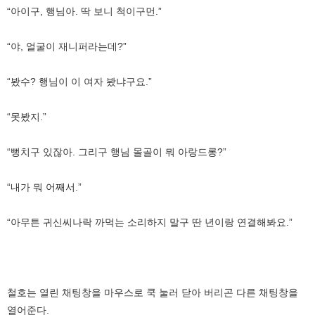
“아이구, 행님아. 딱 보니 척이구먼.”
“야, 얼굴이 재니퍼라는데?”
“봤수? 행님이 이 여자 봤냐구요.”
“못봤지.”
“뻥치구 있잖아. 그리구 행님 몰골이 뭐 아랑드롱?”
“내가 뭐 어째서.”
“아무튼 귀신씨나락 까먹는 소리하지 말구 딴 년이랑 연결해봐요.”
철호는 열린 채팅창을 마우스로 쿡 눌러 닫아 버리곤 다른 채팅창을
열어준다.