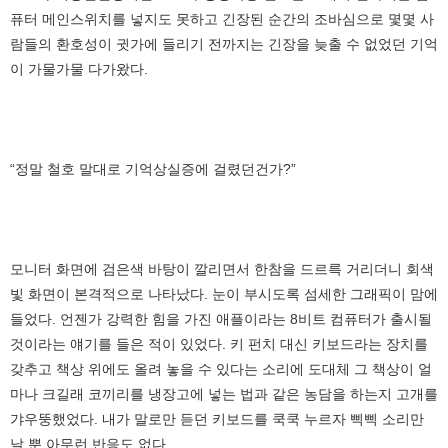
퓨터 메인스위치를 넣지도 못하고 긴장된 순간의 조바심으로 몇몇 사
람들의 환호성이 귓가에 들리기 전까지는 긴장을 늦출 수 없었던 기억
이 가물가물 다가왔다.
“정말 철호 말대로 기억상실증에 걸렸던건가?”
모니터 화면에 검은색 바탕이 깔리면서 한참을 드르륵 거리더니 회색
빛 화면이 본격적으로 나타났다. 눈이 부시도록 섬세한 그래픽이 맘에
들었다. 언젠가 강력한 힘을 가진 애플이라는 8비트 컴퓨터가 출시될
것이라는 얘기를 들은 적이 있었다. 키 펀치 대신 키보드라는 장치를
갖추고 책상 위에도 올려 놓을 수 있다는 소리에 도대체 그 책상이 얼
마나 크길래 코끼리를 냉장고에 넣는 법과 같은 농담을 하는지 고개를
갸우뚱했었다. 내가 말로만 듣던 키보드를 쿡쿡 누르자 삑삑 소리만
날 뿐 아무런 반응도 없다.