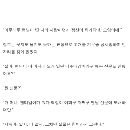
“아무래두 행님이 딴 나라 사람이던지 정신이 휙가닥 한 모양이네.”
철호는 웃지도 울지도 못하는 표정으로 고개를 갸우뚱 궁시렁하며 빈
자리를 찾아 앉았다.
“설마, 행님이 이 바닥에 오래 있던 터주대감이라구 해두 신문도 안봤
어요?”
“뭔 신문?”
“거 머냐. 펜티엄이다 뭐다 액정이 어쩌구 저쩌구 맨날 신문에 도배하
더만.”
“쟈슥아, 알지. 다 알지. 그치만 실물은 첨이라서 그런다.”