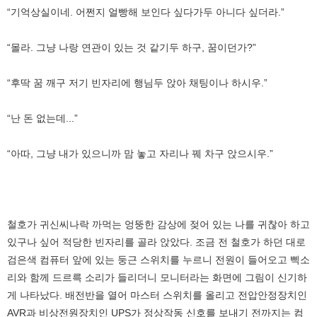
“기억상실이네. 어쩐지 얼빵해 보인다 싶다가두 아니다 싶더라.”
“몰라. 그냥 나랑 연관이 있는 것 같기두 하구, 꿈이던가?”
“후딱 꿈 깨구 저기 빈자리에 행님두 앉아 채팅이나 하시우.”
“난 돈 없는데...”
“아따, 그냥 내가 있으니까 맘 놓고 자리나 꿰 차구 앉으시우.”
철호가 귀신씨나락 까먹는 엉뚱한 감상에 젖어 있는 나를 귀찮아 하고
있구나 싶어 적당한 빈자리를 골라 앉았다. 조금 전 철호가 하던 대로
검은색 컴퓨터 앞에 있는 둥근 스위치를 누르니 전원이 들어오고 삑소
리와 함께 드르륵 소리가 들리더니 모니터라는 화면에 그림이 신기하
게 나타났다. 배전반을 열어 마스터 스위치를 올리고 전압안정장치인
AVR과 비상전원장치인 UPS가 정상작동 신호를 보내기 전까지는 컴