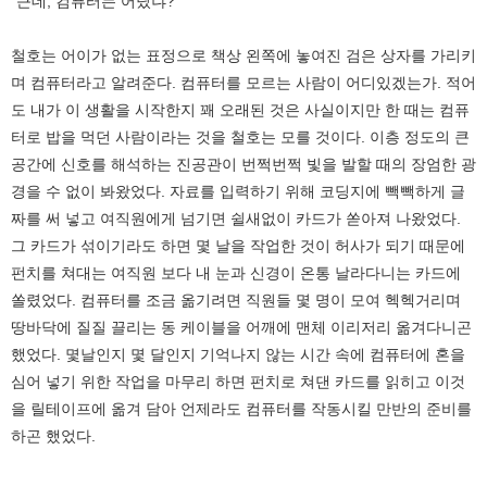
"근데, 컴퓨터는 어딨냐?"
철호는 어이가 없는 표정으로 책상 왼쪽에 놓여진 검은 상자를 가리키
며 컴퓨터라고 알려준다. 컴퓨터를 모르는 사람이 어디있겠는가. 적어
도 내가 이 생활을 시작한지 꽤 오래된 것은 사실이지만 한 때는 컴퓨
터로 밥을 먹던 사람이라는 것을 철호는 모를 것이다. 이층 정도의 큰
공간에 신호를 해석하는 진공관이 번쩍번쩍 빛을 발할 때의 장엄한 광
경을 수 없이 봐왔었다. 자료를 입력하기 위해 코딩지에 빽빽하게 글
짜를 써 넣고 여직원에게 넘기면 쉴새없이 카드가 쏟아져 나왔었다.
그 카드가 섞이기라도 하면 몇 날을 작업한 것이 허사가 되기 때문에
펀치를 쳐대는 여직원 보다 내 눈과 신경이 온통 날라다니는 카드에
쏠렸었다. 컴퓨터를 조금 옮기려면 직원들 몇 명이 모여 헥헥거리며
땅바닥에 질질 끌리는 동 케이블을 어깨에 맨체 이리저리 옮겨다니곤
했었다. 몇날인지 몇 달인지 기억나지 않는 시간 속에 컴퓨터에 혼을
심어 넣기 위한 작업을 마무리 하면 펀치로 쳐댄 카드를 읽히고 이것
을 릴테이프에 옮겨 담아 언제라도 컴퓨터를 작동시킬 만반의 준비를
하곤 했었다.