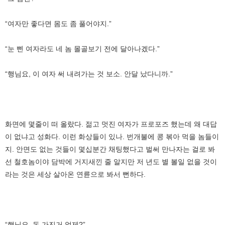
“여자만 좋다면 몸도 좀 풀어야지.”
“눈 삔 여자라도 네 놈 몰골보기 전에 달아나겠다.”
“행님요, 이 여자 써 내려가는 것 보소. 안달 났다니까.”
화면에 몇줄이 떠 올랐다. 젊고 멋진 여자가 프로포즈 했는데 왜 대답
이 없냐고 성화다. 이런 화상들이 있나. 번개불에 콩 볶아 먹을 놈들이
지. 안면도 없는 것들이 몇십분간 채팅했다고 벌써 만나자는 걸로 봐
선 철호놈이야 담박에 거지새낀 줄 알지만 저 년도 별 볼일 없을 것이
라는 것은 세상 살아온 연륜으로 봐서 뻔하다.
“행님요, 돈 가진거 없제?”