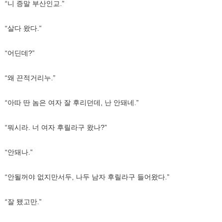
“니 증말 부산인교.”
“살다 왔다.”
“어딘데?”
“왜 끈적거리누.”
“아따 딴 놈은 여자 잘 후리던데, 난 안돼네.”
“뭐시라. 너 여자 후릴라구 왔나?”
“안돼나.”
“안될꺼야 없지만서두, 나두 남자 후릴라구 들어왔다.”
“잘 됐고만.”