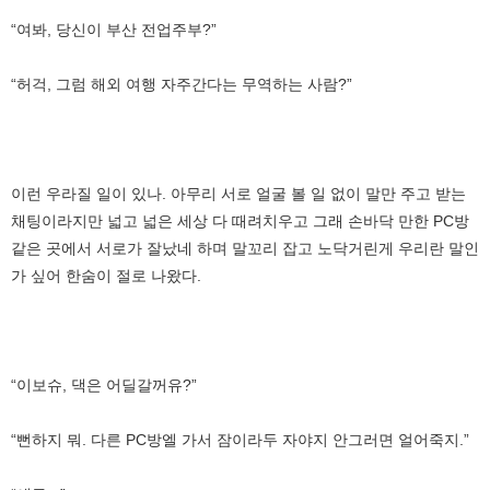
“여봐, 당신이 부산 전업주부?”
“허걱, 그럼 해외 여행 자주간다는 무역하는 사람?”
이런 우라질 일이 있나. 아무리 서로 얼굴 볼 일 없이 말만 주고 받는
채팅이라지만 넓고 넓은 세상 다 때려치우고 그래 손바닥 만한 PC방
같은 곳에서 서로가 잘났네 하며 말꼬리 잡고 노닥거린게 우리란 말인
가 싶어 한숨이 절로 나왔다.
“이보슈, 댁은 어딜갈꺼유?”
“뻔하지 뭐. 다른 PC방엘 가서 잠이라두 자야지 안그러면 얼어죽지.”