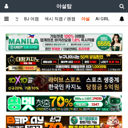
야설탑
메인
BJ 여캠
섹시 직캠 / 팬캠
야설
AI GIRL