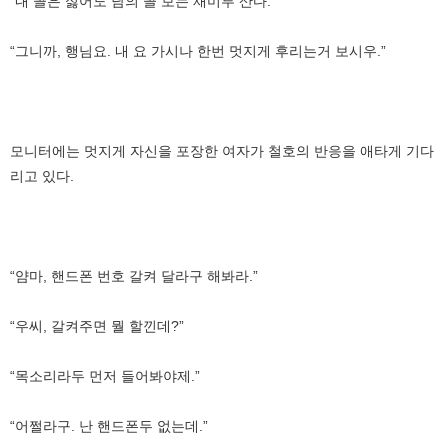
“내 꼴은 싫어도 남의 꼴 보는 재미루 산다.”
“그니까, 행님요. 내 요 가시나 한번 멋지게 후리는거 보시우.”
모니터에는 멋지게 자신을 포장한 여자가 철호의 반응을 애타게 기다
리고 있다.
“얌마, 핸드폰 번호 갈켜 달라구 해봐라.”
“우씨, 갈켜주면 뭘 할낀데?”
“목소리라두 먼저 들어봐야제.”
“어쩔라구. 난 핸드폰두 없는데.”