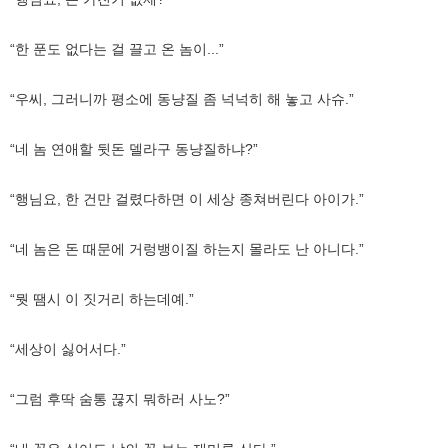
“한 푼도 없다는 걸 끌고 온 놈이...”
“우씨, 그러니까 평소에 동냥질 좀 넉넉히 해 놓고 사슈.”
“네 놈 연애할 뒷돈 델라구 동냥질하냐?”
“행님요, 한 건만 걸렸다하면 이 세상 종쳐버린다 아이가.”
“네 놈은 돈 때문에 거렁뱅이질 하는지 몰라도 난 아니다.”
“뭣 땜시 이 짓거리 하는데예.”
“세상이 싫어서다.”
“그럼 후딱 숨통 끊지 뭐하러 사노?”