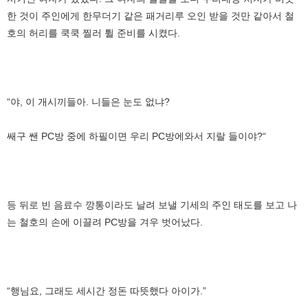
한 것이 주인에게 한무더기 같은 패거리루 오인 받을 것만 같아서 철
호의 허리를 쿡쿡 찔러 튈 준비를 시켰다.
“야, 이 개시끼들아. 니들은 눈도 없냐?
쌔구 쌘 PC방 중에 하필이면 우리 PC방에와서 지랄 들이야?“
등 뒤로 빈 음료수 깡통이라도 날려 보낼 기세의 주인 태도를 보고 나
는 철호의 손에 이끌려 PC방을 겨우 벗어났다.
“행님요, 그래도 세시간 정돈 따뜻했다 아이가.”