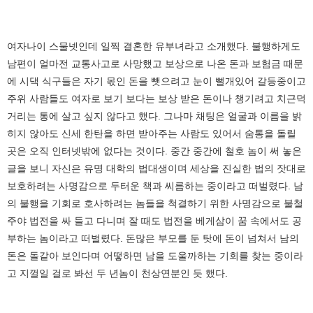
여자나이 스물넷인데 일찍 결혼한 유부녀라고 소개했다. 불행하게도
남편이 얼마전 교통사고로 사망했고 보상으로 나온 돈과 보험금 때문
에 시댁 식구들은 자기 몫인 돈을 뺏으려고 눈이 뻘개있어 갈등중이고
주위 사람들도 여자로 보기 보다는 보상 받은 돈이나 챙기려고 치근덕
거리는 통에 살고 싶지 않다고 했다. 그나마 채팅은 얼굴과 이름을 밝
히지 않아도 신세 한탄을 하면 받아주는 사람도 있어서 숨통을 돌릴
곳은 오직 인터넷밖에 없다는 것이다. 중간 중간에 철호 놈이 써 놓은
글을 보니 자신은 유명 대학의 법대생이며 세상을 진실한 법의 잣대로
보호하려는 사명감으로 두터운 책과 씨름하는 중이라고 떠벌렸다. 남
의 불행을 기회로 호사하려는 놈들을 척결하기 위한 사명감으로 불철
주야 법전을 싸 들고 다니며 잘 때도 법전을 베게삼이 꿈 속에서도 공
부하는 놈이라고 떠벌렸다. 돈많은 부모를 둔 탓에 돈이 넘쳐서 남의
돈은 돌같아 보인다며 어떻하면 남을 도울까하는 기회를 찾는 중이라
고 지껄일 걸로 봐선 두 년놈이 천상연분인 듯 했다.