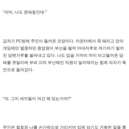
“어머, 나도 문래동인데.”
갑자기 PC방에 주인이 들어온 모양이다. 카운터에서 죽 때리고 앉아
게임에만 열중하던 종업원이 부산을 떨며 마대자루로 여기저기 떨어
진 담뱃가루를 쓸어내고 있다. 나도 입술 가까이 까지 타고들어온 담
배를 잿덜이에 부벼 끄며 부산해진 직원이 밀어재끼는 힘에 의자가 푹
안으로 들어갔다.
“야, 그지 새끼들이 여긴 왜 있는거야?”
주인은 철호와 나를 손가락으로 가리키며 입에 담기도 거북한 말을 뿜