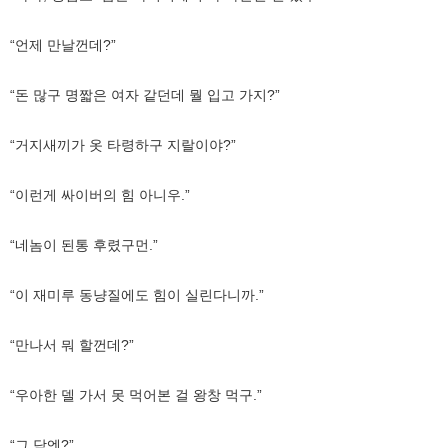
“언제 만날껀데?”
“돈 많구 명짧은 여자 같던데 뭘 입고 가지?”
“거지새끼가 옷 타령하구 지랄이야?”
“이런게 싸이버의 힘 아니우.”
“네놈이 된통 후렸구먼.”
“이 재미루 동냥질에도 힘이 실린다니까.”
“만나서 뭐 할껀데?”
“우아한 델 가서 못 먹어본 걸 왕창 먹구.”
“그 담엔?”