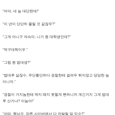
“머야, 네 놈 대단한데!”
“이 년이 단단히 물릴 것 같잖우?”
“그게 아니구 쟈슥아, 니가 뭔 대학생인데?”
“먹구대학이우.”
“그럼 뭔 법대생?”
“법대루 살잖수, 무단횡단하다 경찰한테 걸려두 튀지않고 당당한 놈
이니까.”
“경찰이 거지놈한테 딱지 떼지 못할게 뻔하니까 걔긴거지 그게 법대
루 산거냐? 이눔아!”
“아따, 행님요. 암튼 사이버에서 다 까발릴 일 있수?”