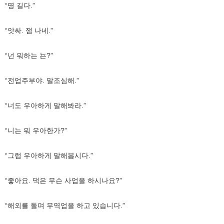
“명 길다.”
“앗싸. 잼 나네.”
“넌 뭐하는 뇬?”
“전업주부야. 말조심해.”
“너도 우아하게 말해봐라.”
“니는 뭐 우아한가?”
“그럼 우아하게 말해봅시다.”
“좋아요. 댁은 무슨 사업을 하시나요?”
“해외를 돌며 무역업을 하고 있습니다.”