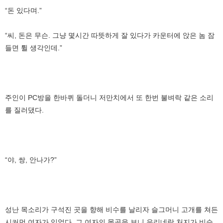
“돈 있다며.”
“씨, 돈은 무슨. 그냥 몇시간 따뜻하게 잘 있다가 카운터에 앉은 놈 잠
들면 튈 생각인데.”
주인이 PC방을 한바퀴 돌더니 저만치에서 또 한번 불벼락 같은 소리
를 질러댔다.
“야, 쌍, 안나가?”
성난 목소리가 구석진 곳을 향해 비수를 날리자 슬그머니 고개를 쳐든
시커먼 여자가 있었다. 그 여자의 몰골을 보니 우리네랑 처지가 비슷