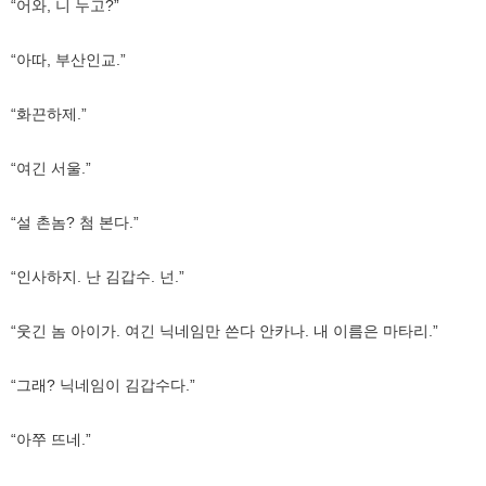
“어와, 니 누고?”
“아따, 부산인교.”
“화끈하제.”
“여긴 서울.”
“설 촌놈? 첨 본다.”
“인사하지. 난 김갑수. 넌.”
“웃긴 놈 아이가. 여긴 닉네임만 쓴다 안카나. 내 이름은 마타리.”
“그래? 닉네임이 김갑수다.”
“아쭈 뜨네.”