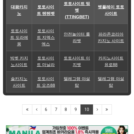
토토사이트 띵
대왕카지
토토사이
벳플레이 토토
벳
노
트 텐텐벳
사이트
(TTINGBET)
토토사이
토토사이
안전놀이터 룰
파라존코리아
트 도라에
트 지엑스
라벳
카지노 사이트
몽
엑스
빅벳 카지
토토사이
토토사이트 이
카지노사이트
노사이트
트 마닐라
지벳
유로88
솔카지노
토토사이
텔레그램 야설
텔레그램 야설
사이트
트 오즈88
탑
탑
6
7
8
9
10