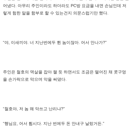
어냈다. 아무리 주인이라도 하더라도 PC방 요금을 내면 손님인데 저
렇게 험한 말을 함부로 할 수 있는건지 의문스럽기만 했다.
“야, 이새끼야. 너 지난번에두 튄 놈이잖아. 어서 안나가?”
주인은 철호의 멱살을 잡아 챌 듯 하면서도 조금은 떨어진 채 콧구멍
을 손가락으로 막으며 악을 써댔다.
“철호야, 저 놈 왜 악쓰고 난리냐?”
“행님요, 어서 튑시다. 지난 번에두 돈 안내구 날랐거든.”