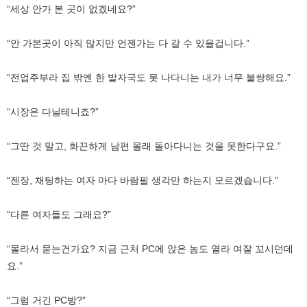
“세상 안가 본 곳이 없겠네요?”
“안 가본곳이 아직 많지만 언젠가는 다 갈 수 있을겁니다.”
“전업주부라 집 밖엔 한 발자국도 못 나다니는 내가 너무 불쌍해요.”
“시장은 다닐테니죠?”
“그딴 것 말고, 화끈하게 남편 몰래 돌아다니는 것을 못한다구요.”
“젠장, 채팅하는 여자 마다 바람필 생각만 하는지 모르겠습니다.”
“다른 여자들도 그래요?”
“몰라서 묻는건가요? 지금 근처 PC에 앉은 놈도 열라 여잘 꼬시던데
요.”
“그럼 거긴 PC방?”