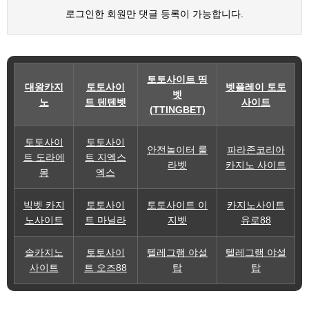
로그인한 회원만 댓글 등록이 가능합니다.
토토사이트 띵
대왕카지
토토사이
벳플레이 토토
벳
노
트 텐텐벳
사이트
(TTINGBET)
토토사이
토토사이
안전놀이터 룰
파라존코리아
트 도라에
트 지엑스
라벳
카지노 사이트
몽
엑스
빅벳 카지
토토사이
토토사이트 이
카지노사이트
노사이트
트 마닐라
지벳
유로88
솔카지노
토토사이
텔레그램 야설
텔레그램 야설
사이트
트 오즈88
탑
탑