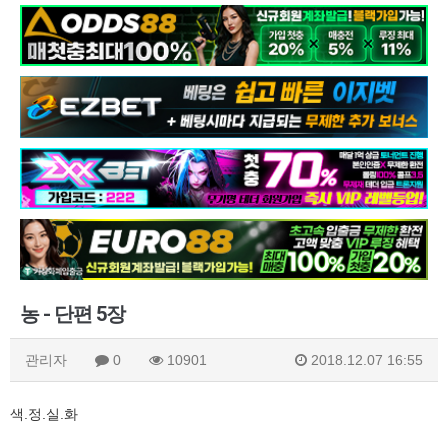
농 - 단편 5장
관리자
0
10901
2018.12.07 16:55
색.정.실.화