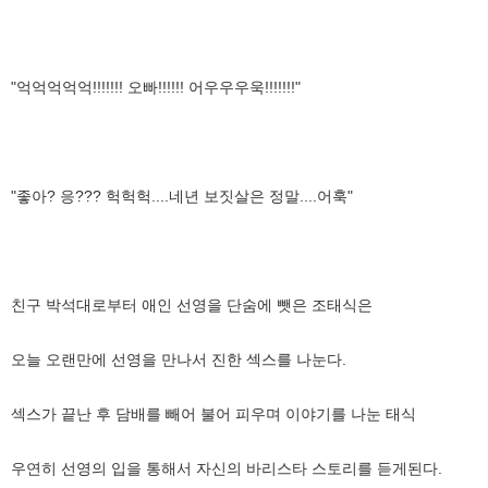
"억억억억억!!!!!!! 오빠!!!!!! 어우우우욱!!!!!!!"
"좋아? 응??? 헉헉헉....네년 보짓살은 정말....어훅"
친구 박석대로부터 애인 선영을 단숨에 뺏은 조태식은
오늘 오랜만에 선영을 만나서 진한 섹스를 나눈다.
섹스가 끝난 후 담배를 빼어 불어 피우며 이야기를 나눈 태식
우연히 선영의 입을 통해서 자신의 바리스타 스토리를 듣게된다.