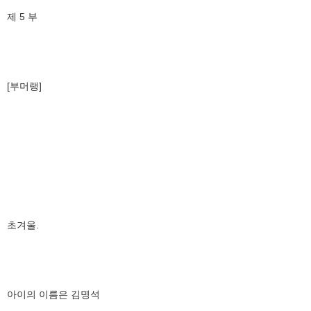
제 5 부
[부머랭]
초겨울.
아이의 이름은 김명석