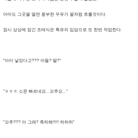
아마도 그곳을 열면 풍부한 우유가 꿀처럼 흐를것이다.
잠시 상상에 잠긴 조태식은 특유의 입담으로 또 한번 작업한다.
"아이 낳았다고??? 아들? 딸?"
"ㅎㅎㅎ 소문 빠르네요...꼬추요..."
"꼬추??? 아 그래? 축하해!!!!! 하하하"