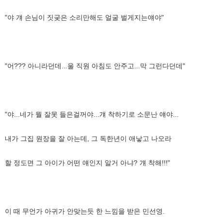
"야 걔 손님이 짓궂은 소리만해도 얼굴 벌게지는얘야"
"어??? 아니라던데...울 직원 아침도 안주고...막 그런다던데"
"야...네가 뭘 잘못 들은걸꺼야...걔 착하기로 소문난 얘야...
내가 그집 원장을 잘 아는데, 그 독한년이 애낳고 나오라
할 정도면 그 아이가 어떤 얘인지 알거 아냐? 걔 착해!!!"
이 때 무언가 아귀가 안맞는듯 한 느낌을 받은 민선영.