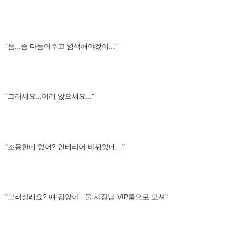
"음...좀 다듬어주고 염색해야겠어..."
"그러세요...이리 앉으세요..."
"조용한데 없어? 인테리어 바뀌었네..."
"그러실래요? 얘 김양아...울 사장님 VIP룸으로 모셔"