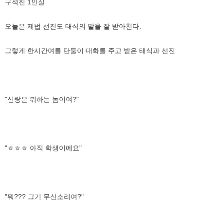
구석진 1인실
오늘은 제법 선진도 태식의 말을 잘 받아친다.
그렇게 한시간여를 단둘이 대화를 주고 받은 태식과 선진
"신랑은 뭐하는 놈이여?"
"ㅎㅎㅎ 아직 학생이에요"
"뭐??? 그기 무신소리여?"