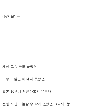
(농익을) 농
세상 그 누구도 몰랐던
아무도 발견 해 내지 못했던
결혼 10년차 서른아홉의 유부녀
선영 자신도 놀랄 수 밖에 없었던 그녀의 "농"