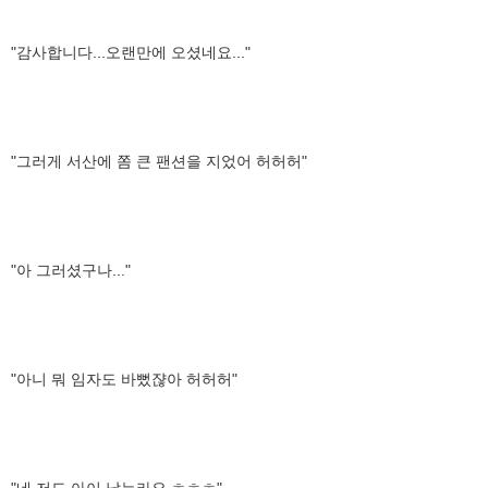
"감사합니다...오랜만에 오셨네요..."
"그러게 서산에 쫌 큰 팬션을 지었어 허허허"
"아 그러셨구나..."
"아니 뭐 임자도 바뻤쟎아 허허허"
"네 저도 아이 낳는라요 ㅎㅎㅎ"