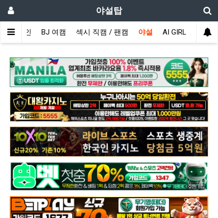
야설탑
메인
BJ 여캠
섹시 직캠 / 팬캠
야설
AI GIRL