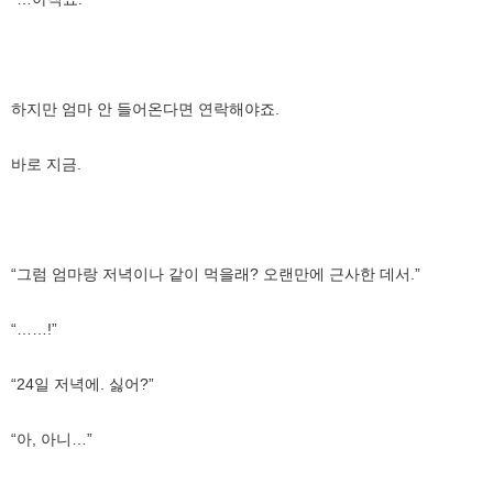
하지만 엄마 안 들어온다면 연락해야죠.
바로 지금.
“그럼 엄마랑 저녁이나 같이 먹을래? 오랜만에 근사한 데서.”
“……!”
“24일 저녁에. 싫어?”
“아, 아니…”