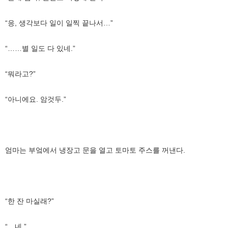
“응, 생각보다 일이 일찍 끝나서…”
“……별 일도 다 있네.”
“뭐라고?”
“아니에요. 암것두.”
엄마는 부엌에서 냉장고 문을 열고 토마토 주스를 꺼낸다.
“한 잔 마실래?”
“…네.”