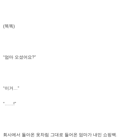
(똑똑)
“엄마 오셨어요?”
“이거…”
“……!”
회사에서 돌아온 옷차림 그대로 들어온 엄마가 내민 쇼핑백.