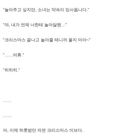
“놀아주고 싶지만, 소녀는 약속이 있사옵니다.”
“야, 내가 언제 너한테 놀아달랬…”
“크리스마스 끝나고 놀아줄 테니까 울지 마아~”
“……어휴.”
“히히히.”
……
……
아, 이제 하룻밤만 자면 크리스마스 이브다.