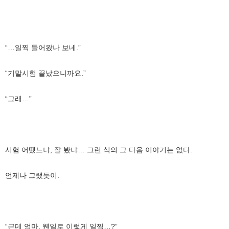
“…일찍 들어왔나 보네.”
“기말시험 끝났으니까요.”
“그래…”
시험 어땠느냐, 잘 봤냐… 그런 식의 그 다음 이야기는 없다.
언제나 그랬듯이.
“근데 엄마, 웬일로 이렇게 일찍…?”