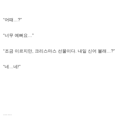
“어때…?”
“너무 예뻐요…”
“조금 이르지만, 크리스마스 선물이다. 내일 신어 볼래…?”
“네…네!”
……