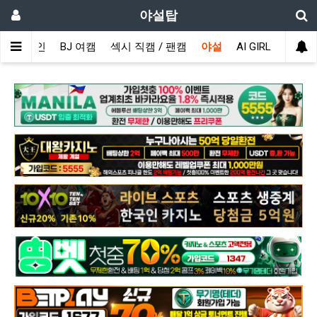
야설탑
메인
BJ 여캠
섹시 직캠 / 팬캠
야설
AI GIRL