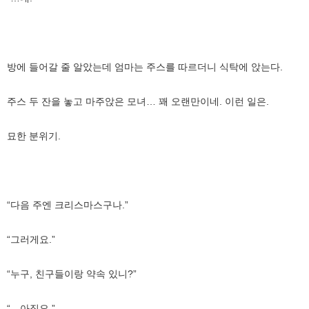
방에 들어갈 줄 알았는데 엄마는 주스를 따르더니 식탁에 앉는다.
주스 두 잔을 놓고 마주앉은 모녀… 꽤 오랜만이네. 이런 일은.
묘한 분위기.
“다음 주엔 크리스마스구나.”
“그러게요.”
“누구, 친구들이랑 약속 있니?”
“…아직요.”