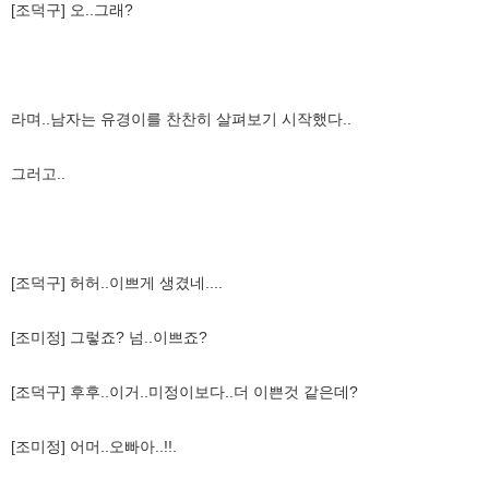
[조덕구] 오..그래?
라며..남자는 유경이를 찬찬히 살펴보기 시작했다..
그러고..
[조덕구] 허허..이쁘게 생겼네....
[조미정] 그렇죠? 넘..이쁘죠?
[조덕구] 후후..이거..미정이보다..더 이쁜것 같은데?
[조미정] 어머..오빠아..!!.