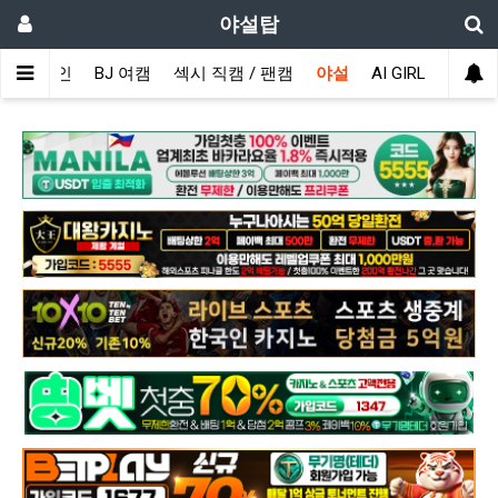
야설탑
메인
BJ 여캠
섹시 직캠 / 팬캠
야설
AI GIRL