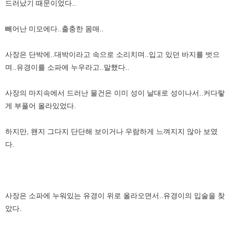
드러났기 때문이었다..
빼어난 미모에다..출충한 몸매..
사장은 단박에..대박이라고 속으로 소리치며..입고 있던 바지를 벗으
며..유경이를 소파에 누우라고..말했다..
사장의 마지속에서 드러난 물건은 이미 성이 날대로 성이나서..커다랗
게 부풀어 올라있었다.
하지만, 왠지 그다지 단단해 보이거나 우람하게 느껴지지 않아 보였
다.
사장은 소파에 누워있는 유경이 위로 올라오면서..유경이의 입술을 찾
았다.