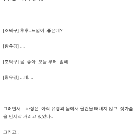
[조덕구] 후후..느낌이..좋은데?
[황유경] ....
[조덕구] 음..좋아..오늘 부터..일해...
[황유경] ...네....
그러면서....사장은..아직 유경의 몸에서 물건을 빼내지 않고..젖
가슴
을 만지작 거리고 있었다..
그리고..