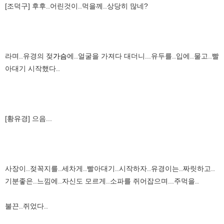
[조덕구] 후후..어린것이..먹을께..상당히 많네?
라며..유경의 젖
가슴
에..얼굴을 가져다 대더니...유두를..입에..물고..빨
아대기 시작했다..
[황유경] 으음...
사장이..젖꼭지를..세차게..빨아대기..시작하자..유경이는..짜릿하고..
기분좋은..느낌에..자신도 모르게..소파를 쥐어잡으며...주먹을..
불끈..쥐었다..