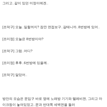
그리고..같이 있던 미정이에겐..
[조덕구] 오늘..일할꺼지? 잠깐 면접보구..갈테니까..8번방에 있어..
[조미정] 오늘은 8번방이야?
[조덕구] 그럼..어디?
[조미정] 후후..6번방에 있을께..
[조덕구] 알았어..
방안의 모습은 문입구 바로 옆에 노래방 기기와 텔레비젼, 그리고 마
이크등이 놓여있었고..문과 반대쪽 세벽면을 둘러