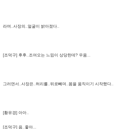
라며..사장의..얼굴이 밝아졌다..
[조덕구] 후후..조여오는 느낌이 상당한데? 우움...
그러면서..사장은..허리를..뒤로빼며..몸을 움직이기 시작했다..
[황유경] 아아..
[조덕구] 음..좋아...