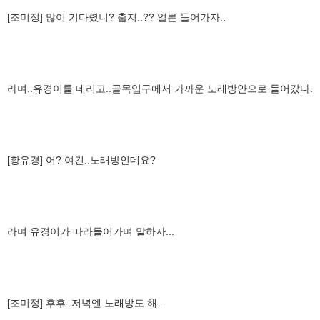
[조미정] 많이 기다렸니? 춥지..?? 얼른 들어가자..
라며..유경이를 데리고..골목입구에서 가까운 노래방안으로 들어갔다.
[황유경] 어? 여긴..노래방인데요?
라며 유경이가 따라들어가며 말하자...
[조미정] 후후..저녁엔 노래방도 해...