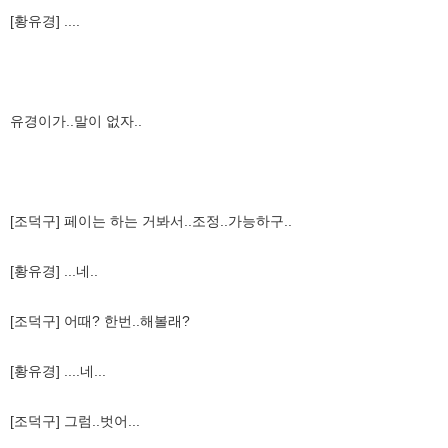
[황유경] ....
유경이가..말이 없자..
[조덕구] 페이는 하는 거봐서..조정..가능하구..
[황유경] ...네..
[조덕구] 어때? 한번..해볼래?
[황유경] ....네...
[조덕구] 그럼..벗어...