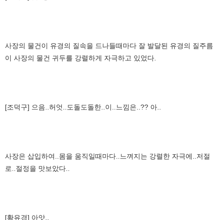
사장의 물건이 유경의 질속을 드나들때마다 잘 발달된 유경의 질주름
이 사장의 물건 귀두를 강렬하게 자극하고 있었다.
[조덕구] 으음..허엇..도돌도돌한..이..느낌은..?? 아..
사장은 삽입하여..몸을 움직일때마다..느껴지는 강렬한 자극에..저절
로..절정을 맛보았다..
[황유경] 아앗..