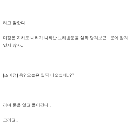
라고 말한다..
미정은 지하로 내려가 나타난 노래방문을 살짝 당겨보곤...문이 잠겨
있지 않자..
[조미정] 응? 오늘은 일찍 나오셨네..??
라며.문을 열고 들어간다..
그리고..