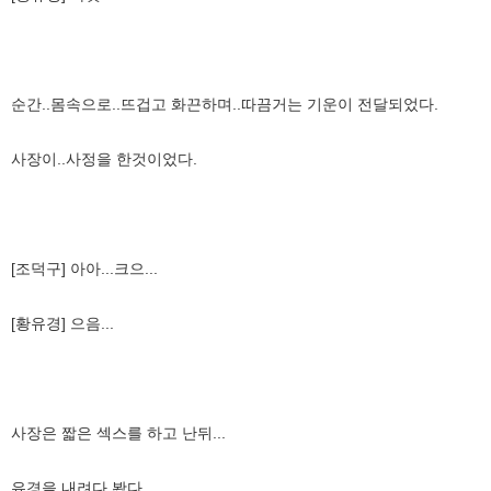
순간..몸속으로..뜨겁고 화끈하며..따끔거는 기운이 전달되었다.
사장이..사정을 한것이었다.
[조덕구] 아아...크으...
[황유경] 으음...
사장은 짧은 섹스를 하고 난뒤...
유경을 내려다 봤다..