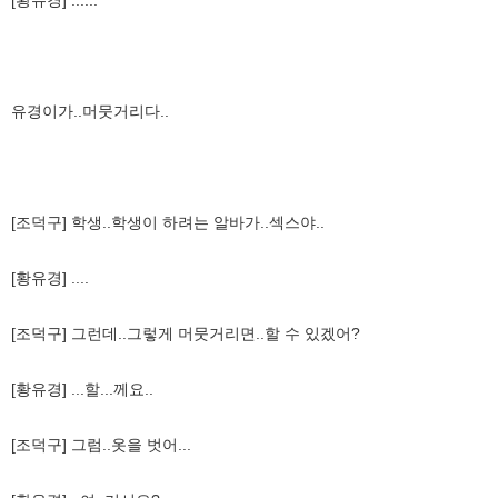
유경이가..머뭇거리다..
[조덕구] 학생..학생이 하려는 알바가..섹스야..
[황유경] ....
[조덕구] 그런데..그렇게 머뭇거리면..할 수 있겠어?
[황유경] ...할...께요..
[조덕구] 그럼..옷을 벗어...