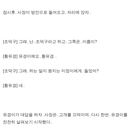
잠시후..사장이 방안으로 들어오고..자리에 앉자..
[조덕구] 그래..난..조덕구라고 하고..그쪽은..이름이?
[황유경] 유경이예요..황유경...
[조덕구] 그래..하는 일이 뭔지는 미정이에게..들었어?
[황유경] 네..
유경이가 대답을 하자..사장은..고개를 끄덕이며..다시 한번..유경이를
찬찬히 살펴보기 시작했다..