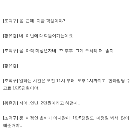
[조덕구] 음..근데..지금 학생이야?
[황유경] 네..이번에 대학들어가는데요..
[조덕구] 음..아직 미성년자네..?? 후후..그게 오히려 더..좋지..
[황유경] ...
[조덕구] 일하는 시간은 오전 11시 부터..오후 1시까지고..한타임당 수
고료 1만5천원이야..
[황유경] 저어..언닌..2만원이라고 하던데..
[조덕구] 풋..미정인 초짜가 아니잖아..1만5천원도..미정일 봐서..많이
해준거야..