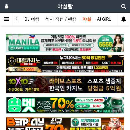
야설탑
메인
BJ 여캠
섹시 직캠 / 팬캠
야설
AI GIRL