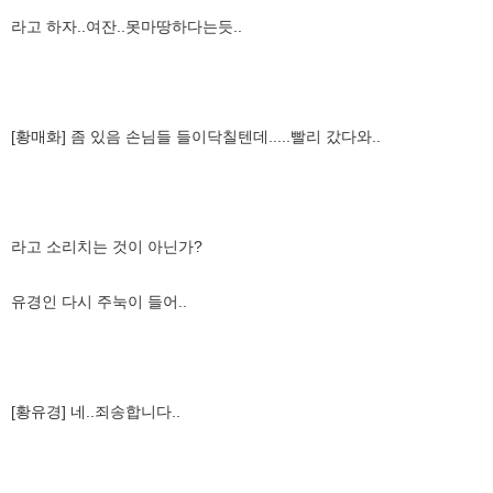
라고 하자..여잔..못마땅하다는듯..
[황매화] 좀 있음 손님들 들이닥칠텐데.....빨리 갔다와..
라고 소리치는 것이 아닌가?
유경인 다시 주눅이 들어..
[황유경] 네..죄송합니다..