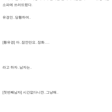
소파에 쓰러뜨렸다.
유경인..당황하여..
[황유경] 아..잠깐만요..장화.....
라고 하자..남자는..
[첫번째남자] 시간없다니깐..그냥해..