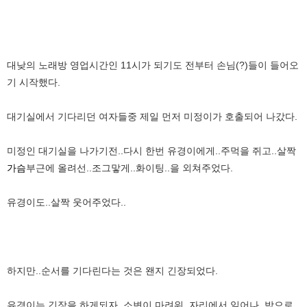
대낮의 노래방 영업시간인 11시가 되기도 전부터 손님(?)들이 들어오
기 시작했다.
대기실에서 기다리던 여자들중 제일 먼저 미정이가 호출되어 나갔다.
미정인 대기실을 나가기전..다시 한번 유경이에게..주먹을 쥐고..살짝
가슴
부근에 올려선..조그맣게..화이팅..을 외쳐주었다.
유경이도..살짝 웃어주었다..
하지만..순서를 기다린다는 것은 왠지 긴장되었다.
유경이는 긴장을 하게되자..소변이 마려워..자리에서 일어나..밖으로