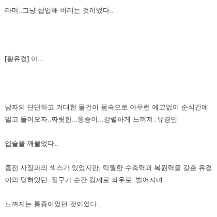
라며..그냥 삽입해 버리는 것이었다..
[황유경] 아...
남자의 단단하고 거대한 물건이 몸속으로 아무런 예고없이 순식간에
밀고 들어오자..짜릿한...통증이...강렬하게 느껴져..유경인
입술을 깨물었다..
좀전 사장과의 섹스가 있었지만, 탁월한 수축력과 복원력을 갖춘 유경
이의 닫혀있던..질구가 순간 강제로 좌우로..벌어지며...
느껴지는 통증이었던 것이었다..