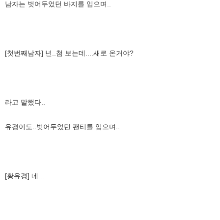
남자는 벗어두었던 바지를 입으며..
[첫번째남자] 넌..첨 보는데....새로 온거야?
라고 말했다..
유경이도..벗어두었던 팬티를 입으며..
[황유경] 네...