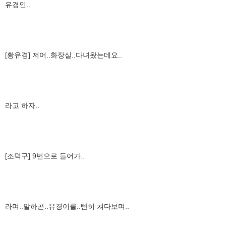
유경인..
[황유경] 저어..화장실..다녀왔는데요..
라고 하자..
[조덕구] 9번으로 들어가..
라며..말하곤..유경이를..빤히 쳐다보며..