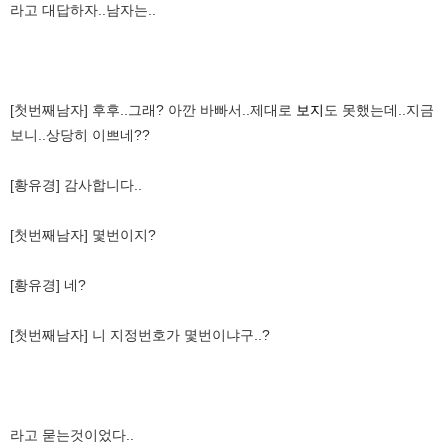
라고 대답하자..남자는..
[첫번째남자] 후후..그래? 아깐 바빠서..제대로
보지
도 못했는데..지금
보니..상당히 이쁘네??
[황유경] 감사합니다..
[첫번째남자] 몇번이지?
[황유경] 네?
[첫번째남자] 니 지정번호가 몇번이냐구..?
라고 묻는것이었다..