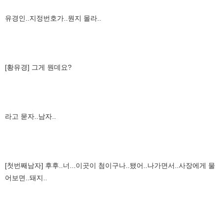
유경인..지정번호가..뭔지 몰라..
[황유경] 그게 뭔데요?
라고 묻자..남자..
[첫번째남자] 후후..너...이곳이 첨이구나..됐어..나가면서..사장에게 물
어보면..돼지..