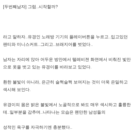
[두번째남자] 그럼..시작할까?
라고 말하자..유경인 노래방 기기의 플레이버튼을 누르고..입고있던
팬티와 미니스커트..그리고..브래지어를 벗었다..
남자는 자리에 앉아 어두운 방안에서 텔레비젼 화면에서 비춰진 빛만
으로 옷을 벗고 있는 유경이를 바라보고 있었다.
환한 불빛이 아니라, 은근히 슬쩍슬쩍 보여지는 것이 더욱 은밀하고
섹시해 보인다.
유경이의 몸은 밝은 불빛에서 노골적으로 봐도 매우 섹시하고 훌륭한
데..일부분을 감추며..나타나는 모습은 왠만한 남성들의
성적인 욕구를 자극하기엔 충분했다..