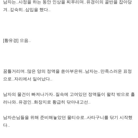
남자는..사정을 하는 동안 인상을 찌푸리며..유경이의 골반을 잡아당
겨..깊숙히..삽입을 했다..
[황유경] 으음..
꿈틀거리며..많은 양의 정액을 쏟아부은뒤..남자는..만족스러운 표정
으로..자리에서 일어났다..
남자의 물건이 빠져나가자..질속에 고여있던 정액들이 왈칵 밖으로 흘
러나와..유경인..화장지로 황급히 닦아내고선..
남자손님들을 위해 준비해놓았던 물티슈로..사타구니를 닦기 시작했
다..