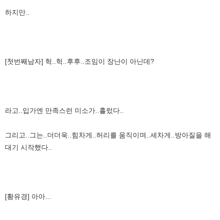
하지만..
[첫번째남자] 헉..헉..후후..조임이 장난이 아닌데?
라고..입가엔 만족스런 미소가..흘렀다..
그리고..그는..더더욱..힘차게..허리를 움직이며..세차게..방아질을 해
대기 시작했다..
[황유경] 아아...