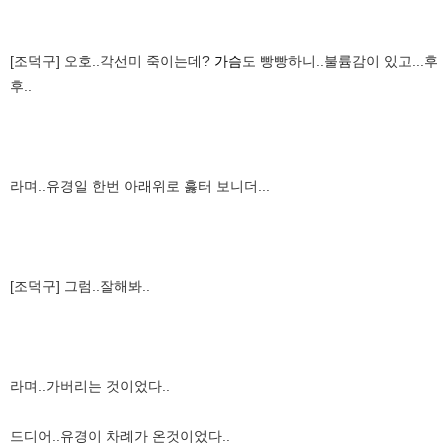
[조덕구] 오호..각선미 죽이는데?
가슴
도 빵빵하니..불륨감이 있고...후
후..
라며..유경일 한번 아래위로 훓터 보니더...
[조덕구] 그럼..잘해봐..
라며..가버리는 것이었다..
드디어..유경이 차례가 온것이었다..