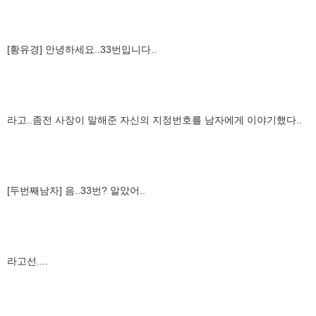
[황유경] 안녕하세요..33번입니다..
라고..좀전 사장이 말해준 자신의 지정번호를 남자에게 이야기했다..
[두번째남자] 음..33번? 알았어..
라고선....