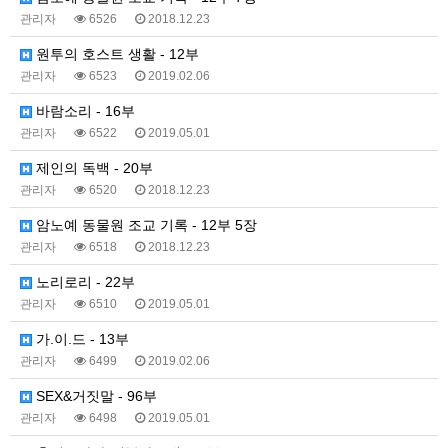
관리자
6526
2018.12.23
원투의 호스트 생활 - 12부
관리자
6523
2019.02.06
바람소리 - 16부
관리자
6522
2019.05.01
제인의 독백 - 20부
관리자
6520
2018.12.23
암노예 동물원 조교 기록 - 12부 5장
관리자
6518
2018.12.23
노리로리 - 22부
관리자
6510
2019.05.01
가.이.드 - 13부
관리자
6499
2019.02.06
SEX&거짓말 - 96부
관리자
6498
2019.05.01