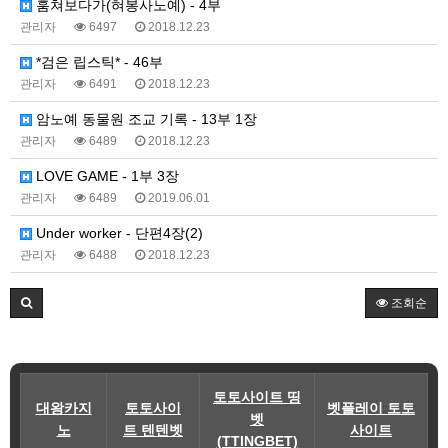
훔쳐보다가(혀봉사노예) - 4부
관리자
6497
2018.12.23
*검은 립스틱* - 46부
관리자
6491
2018.12.23
암노예 동물원 조교 기록 - 13부 1장
관리자
6489
2018.12.23
LOVE GAME - 1부 3장
관리자
6489
2019.06.01
Under worker - 단편4장(2)
관리자
6488
2018.12.23
조회순
토토사이트 띵
대왕카지
토토사이
벳플레이 토토
벳
노
트 텐텐벳
사이트
(TTINGBET)