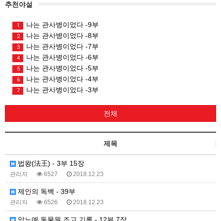
추천야설
나는 관사병이었다 -9부
1
나는 관사병이었다 -8부
2
나는 관사병이었다 -7부
3
나는 관사병이었다 -6부
4
나는 관사병이었다 -5부
5
나는 관사병이었다 -4부
6
나는 관사병이었다 -3부
7
전체
제목
법왕(法王) - 3부 15장
관리자
6527
2018.12.23
제인의 독백 - 39부
관리자
6526
2018.12.23
암노예 동물원 조교 기록 - 12부 7장