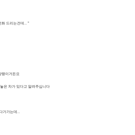
화 드리는건데... "
 장땡이거든요
어놓은 차가 있다고 알려주십니다
다가가는데...