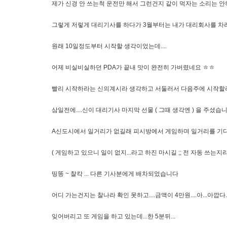
제가 신경 안 쓰는척 운전만 해서 그런건지 같이 먹자는 소리는 
그렇게 저렇게 대리기사를 하다가 3월부터는 내가 대리회사를 차
원래 10일정도부터 시작할 생각이었는데....
어제 비실비실하던 PDA가 끝내 맛이 완전히 가버렸네요 ㅎㅎ
빨리 시작하라는 신의계시라 생각하고 서둘러서 다음주에 시작
삼일전에....신이 대리기사 마지막 선물 ( 그때 생각엔 ) 을 주셨습
A신도시에서 일거리가 없길래 피시방에서 게임하며 일거리를 기다리
( 게임하고 있으니 일이 없지...라고 하진 마시길 ;; 전 자동 쓰는
띵똥 ~ 찰칵 ... 다른 기사분에게 배차되었습니다
어디 가는건지는 찰나라 확인 못하고....금액이 4만원....아...아깝다..
잊어버리고 또 게임을 하고 있는데...한 5분뒤...