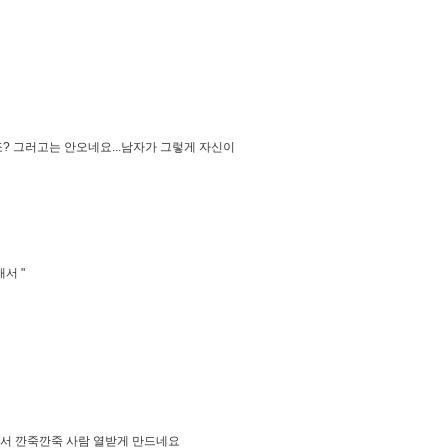
죠? 그러고는 안오네요...남자가 그렇게 자신이
서 "
취해서 깐죽깐죽 사람 열받게 만드네요