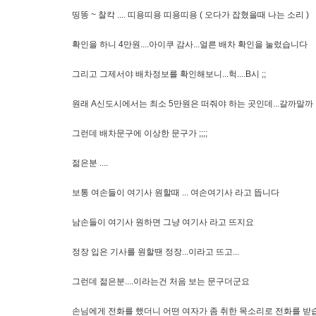
띵똥 ~ 찰칵 .... 띠용띠용 띠용띠용 ( 오다가 잡혔을때 나는 소리 )
확인을 하니 4만원....아이쿠 감사...얼른 배차 확인을 눌렀습니다
그리고 그제서야 배차정보를 확인해보니...헉....B시 ;;
원래 A신도시에서는 최소 5만원은 떠줘야 하는 곳인데...갈까말까 
그런데 배차문구에 이상한 문구가 ;;;;
젊은분 ....
보통 여손들이 여기사 원할때 ... 여손여기사 라고 뜹니다
남손들이 여기사 원하면 그냥 여기사 라고 뜨지요
정장 입은 기사를 원할땐 정장...이라고 뜨고...
그런데 젊은분....이라는건 처음 보는 문구더군요
손님에게 전화를 했더니 어떤 여자가 좀 취한 목소리로 전화를 받