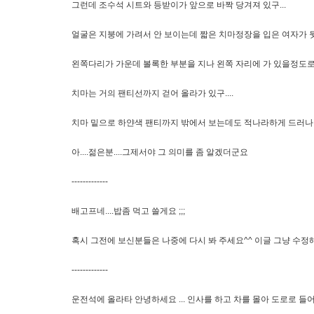
그런데 조수석 시트와 등받이가 앞으로 바짝 당겨져 있구...
얼굴은 지붕에 가려서 안 보이는데 짧은 치마정장을 입은 여자가
왼쪽다리가 가운데 볼록한 부분을 지나 왼쪽 자리에 가 있을정도로 
치마는 거의 팬티선까지 걷어 올라가 있구....
치마 밑으로 하얀색 팬티까지 밖에서 보는데도 적나라하게 드러
아....젊은분....그제서야 그 의미를 좀 알겠더군요
-------------
배고프네....밥좀 먹고 쓸게요 ;;;
혹시 그전에 보신분들은 나중에 다시 봐 주세요^^ 이글 그냥 수정
-------------
운전석에 올라타 안녕하세요 ... 인사를 하고 차를 몰아 도로로 