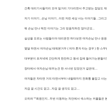
간혹 대리기사들끼리 모여 일거리 기다리면서 주고받는 잡담도 재미
자기 이야기...손님 이야기...이런 저런 세상 사는 이야기들...그리
뭐 손님 만나 떡친 이야기는 그리 믿음직하진 않더군요...
실상을 모르는 사람들이야 대리운전 하다보면 여자손님 만나 응응
몇달 하면서 여자손님 태워본거두 ( 여자 혼자 타는 경우 ) 한 스무번
대부분이 초저녁에 간단하게 한잔하고 동네 집에 들어가는분들이었구
장타에서 여자손님 태우는건 한 서너번 있었던거 같은데....
여자들은 차타면 거의 타면서부터 내릴때까지 전화통 붙잡고 사
자겁 걸 시간도 없고...자겁 걸 생각도 없고....
오히려 **회원인지...두번 이동하는 차안에서 섹스하는 커플들은 