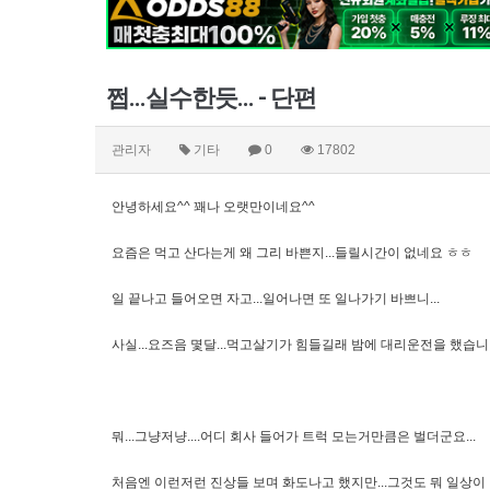
쩝...실수한듯... - 단편
관리자
기타
0
17802
안녕하세요^^ 꽤나 오랫만이네요^^
요즘은 먹고 산다는게 왜 그리 바쁜지...들릴시간이 없네요 ㅎㅎ
일 끝나고 들어오면 자고...일어나면 또 일나가기 바쁘니...
사실...요즈음 몇달...먹고살기가 힘들길래 밤에 대리운전을 했습
뭐...그냥저냥....어디 회사 들어가 트럭 모는거만큼은 벌더군요...
처음엔 이런저런 진상들 보며 화도나고 했지만...그것도 뭐 일상이 