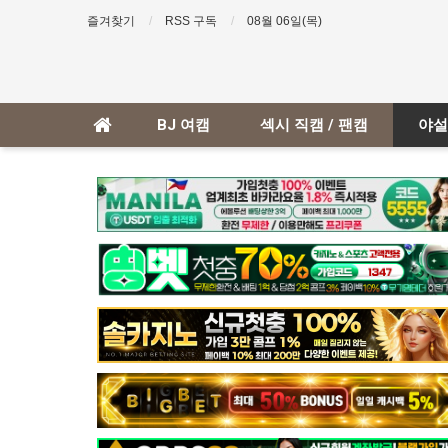
즐겨찾기
RSS 구독
08월 06일(목)
BJ 여캠
섹시 직캠 / 팬캠
야설