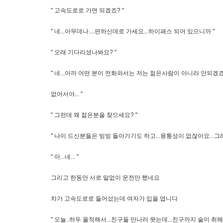
" 고속도로로 가면 되겠죠? "
" 네...아무데나....편하신데로 가세요...하이패스 되어 있으니까 "
" 오래 기다리셨나봐요? "
" 네...아까 어떤 분이 전화와서는 저는 젊은사람이 아니라 안되겠
없어서야... "
" 그런데 왜 젊은분을 찾으세요? "
" 나이 드신분들은 빙빙 돌아가기도 하고...융통성이 없잖아요...그래
" 아...네... "
그리고 한동안 서로 말없이 운전만 했네요
차가 고속도로로 들어섰는데 여자가 입을 엽니다
" 오늘..하두 울적해서...친구들 만나러 왓는데...친구까지 술이 