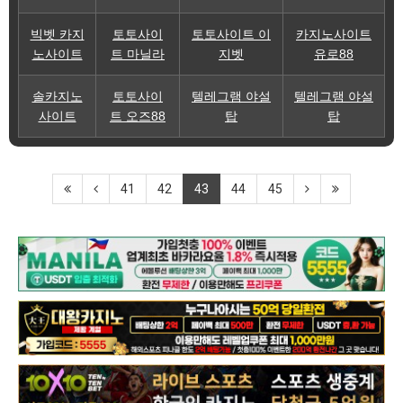
빅벳 카지
토토사이
토토사이트 이
카지노사이트
노사이트
트 마닐라
지벳
유로88
솔카지노
토토사이
텔레그램 야설
텔레그램 야설
사이트
트 오즈88
탑
탑
41
42
43
44
45