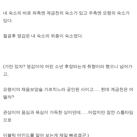
내 숙소의 바로 좌측엔 계금천의 숙소가 있고 우측엔 요령의 숙소가
있다.
철굉후 영감은 내 숙소의 위층이 숙소였다.
(가만 있자? 영감이야 어린 소년 후장따는게 취향이라 했으니 넘어가
고,
요령이야 채음보양술 가르치느라 공인된 사이고......헌데 계금천은 어
떨까?
관상이야 음심과 욕심이 가득한 상이던데......아깝지만 잠깐 스톱타임
으로
이블틱 마인드를 알아 보는게 제일 빠르겠군.)