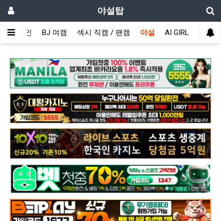
야설탑
메인
BJ 여캠
섹시 직캠 / 팬캠
야설
AI GIRL