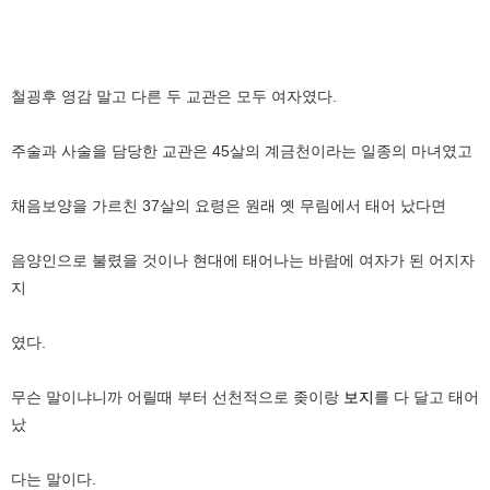
철굉후 영감 말고 다른 두 교관은 모두 여자였다.
주술과 사술을 담당한 교관은 45살의 계금천이라는 일종의 마녀였고
채음보양을 가르친 37살의 요령은 원래 옛 무림에서 태어 났다면
음양인으로 불렸을 것이나 현대에 태어나는 바람에 여자가 된 어지자
지
였다.
무슨 말이냐니까 어릴때 부터 선천적으로 좆이랑
보지
를 다 달고 태어
났
다는 말이다.