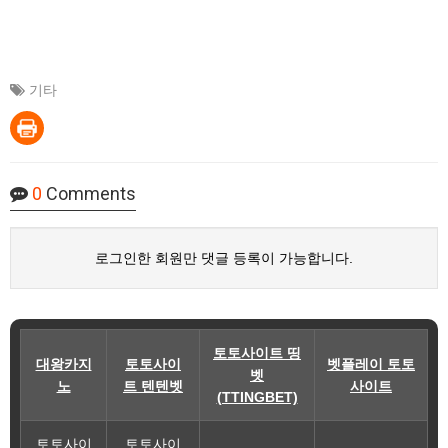
기타
0
Comments
로그인한 회원만 댓글 등록이 가능합니다.
토토사이트 띵
대왕카지
토토사이
벳플레이 토토
벳
노
트 텐텐벳
사이트
(TTINGBET)
토토사이
토토사이