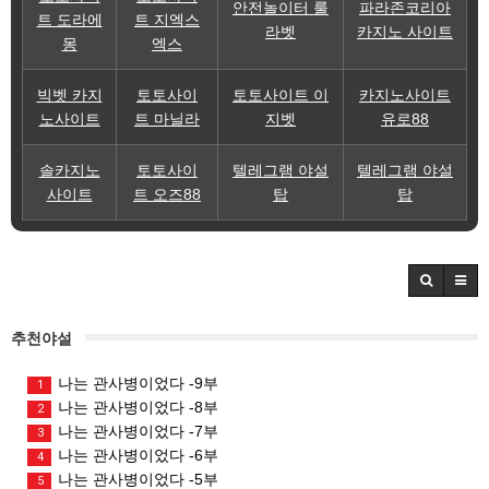
안전놀이터 룰
파라존코리아
트 도라에
트 지엑스
라벳
카지노 사이트
몽
엑스
빅벳 카지
토토사이
토토사이트 이
카지노사이트
노사이트
트 마닐라
지벳
유로88
솔카지노
토토사이
텔레그램 야설
텔레그램 야설
사이트
트 오즈88
탑
탑
추천야설
나는 관사병이었다 -9부
1
나는 관사병이었다 -8부
2
나는 관사병이었다 -7부
3
나는 관사병이었다 -6부
4
나는 관사병이었다 -5부
5