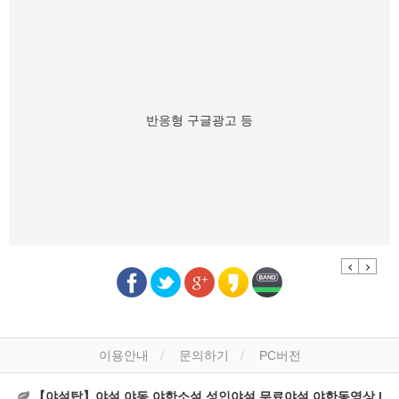
반응형 구글광고 등
Previous
Next
이용안내
문의하기
PC버전
【야설탑】야설,야동,야한소설,성인야설,무료야설,야한동영상 |