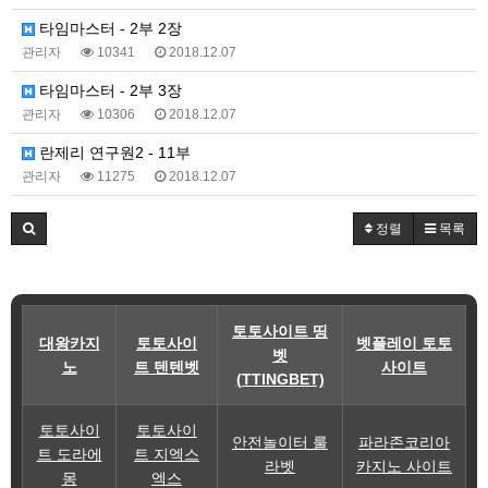
타임마스터 - 2부 2장
관리자
10341
2018.12.07
타임마스터 - 2부 3장
관리자
10306
2018.12.07
란제리 연구원2 - 11부
관리자
11275
2018.12.07
정렬
목록
토토사이트 띵
대왕카지
토토사이
벳플레이 토토
벳
노
트 텐텐벳
사이트
(TTINGBET)
토토사이
토토사이
안전놀이터 룰
파라존코리아
트 도라에
트 지엑스
라벳
카지노 사이트
몽
엑스