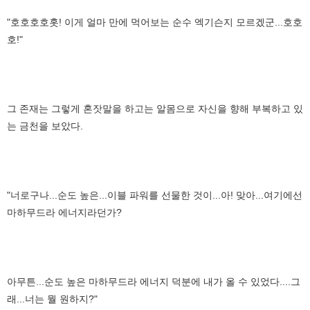
"호호호호홋! 이게 얼마 만에 먹어보는 순수 엑기슨지 모르겠군...호호
호!"
그 존재는 그렇게 혼잣말을 하고는 알몸으로 자신을 향해 부복하고 있
는 금천을 보았다.
"너로구나...순도 높은...이블 파워를 선물한 것이...아! 맞아...여기에선
마하무드라 에너지라던가?
아무튼...순도 높은 마하무드라 에너지 덕분에 내가 올 수 있었다....그
래...너는 뭘 원하지?"