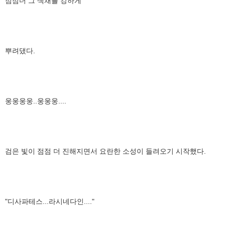
점점더 그 색채를 강하게
뿌려댔다.
웅웅웅웅..웅웅웅....
검은 빛이 점점 더 진해지면서 요란한 소성이 들려오기 시작했다.
"디사파테스...라시네다인...."