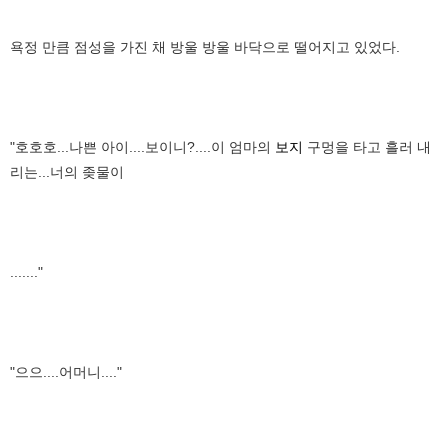
욕정 만큼 점성을 가진 채 방울 방울 바닥으로 떨어지고 있었다.
"호호호...나쁜 아이....보이니?....이 엄마의
보지
구멍을 타고 흘러 내
리는...너의 좆물이
......."
"으으....어머니...."