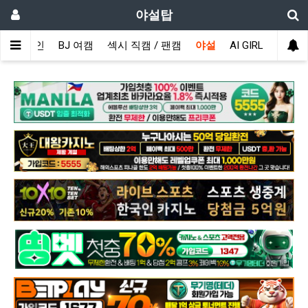
야설탑
메인
BJ 여캠
섹시 직캠 / 팬캠
야설
AI GIRL