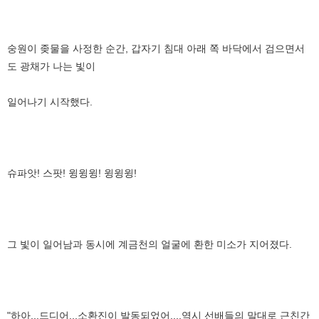
숭원이 좆물을 사정한 순간, 갑자기 침대 아래 쪽 바닥에서 검으면서
도 광채가 나는 빛이
일어나기 시작했다.
슈파앗! 스팟! 윙윙윙! 윙윙윙!
그 빛이 일어남과 동시에 계금천의 얼굴에 환한 미소가 지어졌다.
"하아...드디어...소환진이 발동되었어....역시 선배들의 말대로 근친간