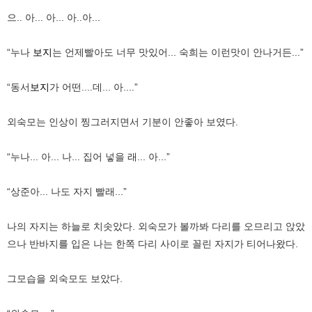
으.. 아... 아... 아..아...
“누나
보지
는 언제빨아도 너무 맛있어... 숙희는 이런맛이 안나거든...”
“동서
보지
가 어떤....데... 아....”
외숙모는 인상이 찡그러지면서 기분이 안좋아 보였다.
“누나... 아... 나... 집어 넣을 래... 아...”
“상준아... 나도 자지 빨래...”
나의 자지는 하늘로 치솟았다. 외숙모가 볼까봐 다리를 오므리고 앉았
으나 반바지를 입은 나는 한쪽 다리 사이로 꼴린 자지가 티어나왔다.
그모습을 외숙모도 보았다.