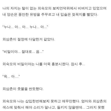
나의 자지는 털이 없는 외숙모의
보지
언덕위에서 비벼지고 있었으며
내 양손은 풍만한 유방을 주무르고 내 입술은 젖꼭지를 빨았다.
“누나... 아... 아... 누나... 아...”
외삼촌이 절정에 다달한거 같았다.
“비밀이야... 절대로... 음...”
외숙모의 비밀이야는 나를 더욱 흥분시켰다. 잠시 후...
“윽... 아....”
외삼촌이 좃물을 싼듯했다.
외숙모와 나는 삽입한번해
보지
못하고 애무만했다. 엄마와 외삼촌의
색스에 맞춰서 해야 소리가 덜나고, 들키지 않을텐데... 그러지 못했