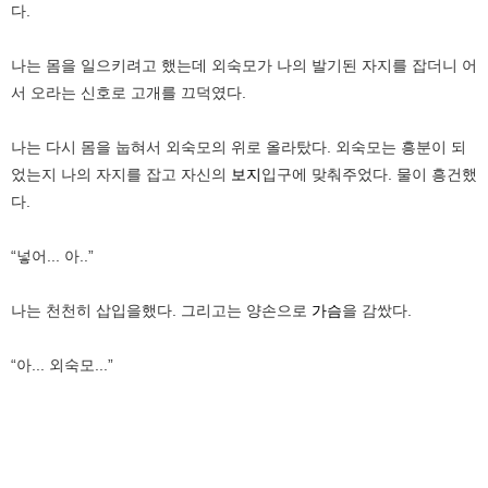
다.
나는 몸을 일으키려고 했는데 외숙모가 나의 발기된 자지를 잡더니 어
서 오라는 신호로 고개를 끄덕였다.
나는 다시 몸을 눕혀서 외숙모의 위로 올라탔다. 외숙모는 흥분이 되
었는지 나의 자지를 잡고 자신의
보지
입구에 맞춰주었다. 물이 흥건했
다.
“넣어... 아..”
나는 천천히 삽입을했다. 그리고는 양손으로
가슴
을 감쌌다.
“아... 외숙모...”