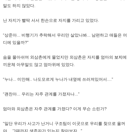
말도 하지 않았다.
난 자지가 빨딱 서서 한손으로 자지를 가리고 있었다.
“상준아... 비행기가 추락해서 우리만 살았나봐... 남편하고 애들은 어
디에 있을까?”
숨을 몰아쉬며 외삼촌에게 물었지만 외삼촌은 자지를 엄마의
보지
에
끼운체 아무말도 않고 엄마위에 있었다.
“누나... 미안해.. 나도모르게 누나가 내옆에 쓰러져있어서....”
“괜찬아... 우리는 자주 관계를 가졌자나...”
엄마와 외삼촌은 자주 관계를 가졌다? 이게 무슨 소린가?
“일단 우리가 사고가 난거니 구조팀이 이곳으로 우리를 찾으로 올꺼
야... 그때까지 생존자가 있는지 찾아보자...”