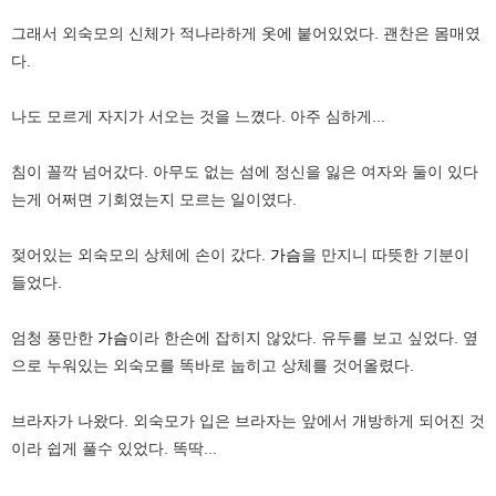
그래서 외숙모의 신체가 적나라하게 옷에 붙어있었다. 괜찬은 몸매였
다.
나도 모르게 자지가 서오는 것을 느꼈다. 아주 심하게...
침이 꼴깍 넘어갔다. 아무도 없는 섬에 정신을 잃은 여자와 둘이 있다
는게 어쩌면 기회였는지 모르는 일이였다.
젖어있는 외숙모의 상체에 손이 갔다.
가슴
을 만지니 따뜻한 기분이
들었다.
엄청 풍만한
가슴
이라 한손에 잡히지 않았다. 유두를 보고 싶었다. 옆
으로 누워있는 외숙모를 똑바로 눕히고 상체를 것어올렸다.
브라자가 나왔다. 외숙모가 입은 브라자는 앞에서 개방하게 되어진 것
이라 쉽게 풀수 있었다. 똑딱...