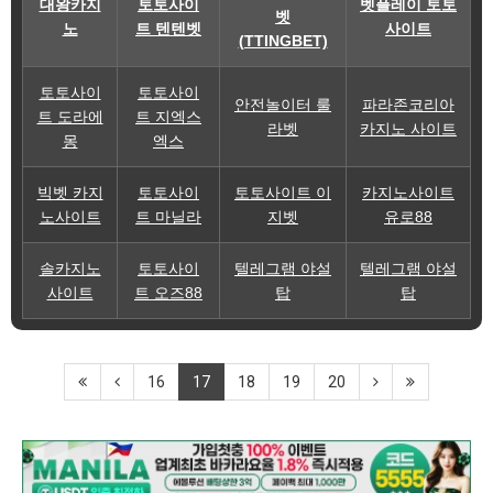
대왕카지
토토사이
벳플레이 토토
벳
노
트 텐텐벳
사이트
(TTINGBET)
토토사이
토토사이
안전놀이터 룰
파라존코리아
트 도라에
트 지엑스
라벳
카지노 사이트
몽
엑스
빅벳 카지
토토사이
토토사이트 이
카지노사이트
노사이트
트 마닐라
지벳
유로88
솔카지노
토토사이
텔레그램 야설
텔레그램 야설
사이트
트 오즈88
탑
탑
16
17
18
19
20