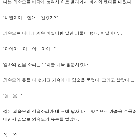
나는 외숙모를 바닥에 눕혀서 위로 올라가서 바지와 팬티를 내렸다.
“비밀이야... 절대... 알았지?”
외숙모는 나에게 계속 비밀이란 말만 되풀이 했다. 비밀이야...
“아아아... 아... 아... 아아...”
엄마의 신음 소리는 우리를 더욱 흥분시켰다.
외숙모의 옷을 다 벗기고
가슴
에 내 입술을 묻었다. 그리고 빨았다....
“음.. 음...”
짧은 외숙모의 신음소리가 내 귀에 닿자 나는 양손으로
가슴
을 주물러
대면서 입술로 외숙모의 유두를 빨았다.
쪽... 쪽....