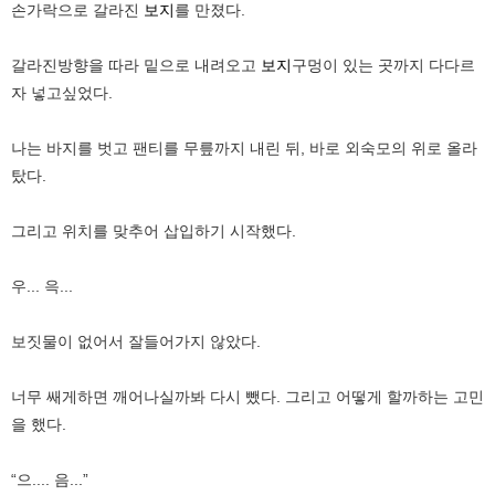
손가락으로 갈라진
보지
를 만졌다.
갈라진방향을 따라 밑으로 내려오고
보지
구멍이 있는 곳까지 다다르
자 넣고싶었다.
나는 바지를 벗고 팬티를 무릎까지 내린 뒤, 바로 외숙모의 위로 올라
탔다.
그리고 위치를 맞추어 삽입하기 시작했다.
우... 윽...
보짓물이 없어서 잘들어가지 않았다.
너무 쌔게하면 깨어나실까봐 다시 뺐다. 그리고 어떻게 할까하는 고민
을 했다.
“으.... 음...”