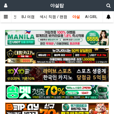
야설탑
메인
BJ 여캠
섹시 직캠 / 팬캠
야설
AI GIRL