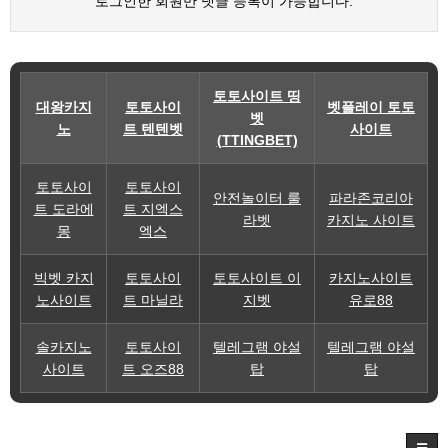
로그인한 회원만 댓글 등록이 가능합니다.
토토사이트 띵
대왕카지
토토사이
벳플레이 토토
벳
노
트 텐텐벳
사이트
(TTINGBET)
토토사이
토토사이
안전놀이터 룰
파라존코리아
트 도라에
트 지엑스
라벳
카지노 사이트
몽
엑스
빅벳 카지
토토사이
토토사이트 이
카지노사이트
노사이트
트 마닐라
지벳
유로88
솔카지노
토토사이
텔레그램 야설
텔레그램 야설
사이트
트 오즈88
탑
탑