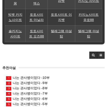
라벳
카지노 사이트
몽
엑스
빅벳 카지
토토사이
토토사이트 이
카지노사이트
노사이트
트 마닐라
지벳
유로88
솔카지노
토토사이
텔레그램 야설
텔레그램 야설
사이트
트 오즈88
탑
탑
추천야설
나는 관사병이었다 -10부
1
나는 관사병이었다 -9부
2
나는 관사병이었다 -8부
3
나는 관사병이었다 -7부
4
나는 관사병이었다 -6부
5
나는 관사병이었다 -5부
6