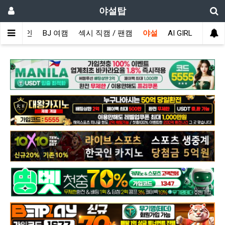
야설탑
메인
BJ 여캠
섹시 직캠 / 팬캠
야설
AI GIRL