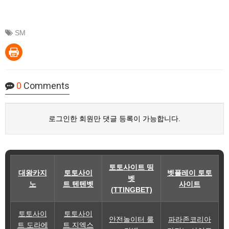
SM
0
Comments
로그인한 회원만 댓글 등록이 가능합니다.
토토사이트 띵
대왕카지
토토사이
벳플레이 토토
벳
노
트 텐텐벳
사이트
(TTINGBET)
토토사이
토토사이
안전놀이터 룰
파라존코리아
트 도라에
트 지엑스