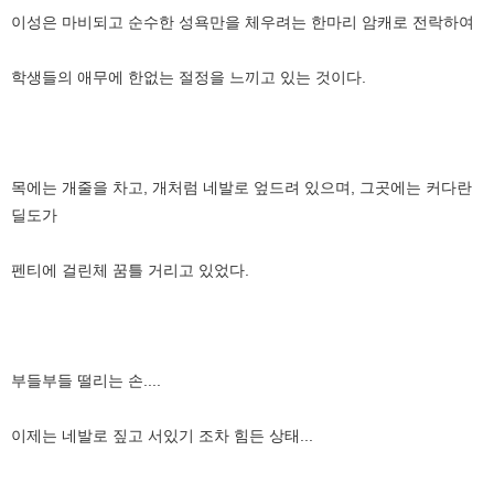
이성은 마비되고 순수한 성욕만을 체우려는 한마리 암캐로 전락하여
학생들의 애무에 한없는 절정을 느끼고 있는 것이다.
목에는 개줄을 차고, 개처럼 네발로 엎드려 있으며, 그곳에는 커다란
딜도가
펜티에 걸린체 꿈틀 거리고 있었다.
부들부들 떨리는 손....
이제는 네발로 짚고 서있기 조차 힘든 상태...