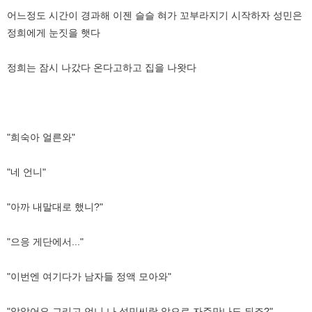
어느정도 시간이 경과해 이젠 슬슬 혀가 꼬부라지기 시작하자 성민은
정희에게 눈짓을 햇다
정희는 잠시 나갔다 온다고하고 집을 나왓다
"희숙아 얼른와"
"네 언니"
"아까 내말대로 했니?"
"으응 게단에서..."
"이번엔 여기다가 남자들 정액 모아와"
"알았어요 그리고 언니 나 성민씨랑 앞으로 자주만나도 되죠?"