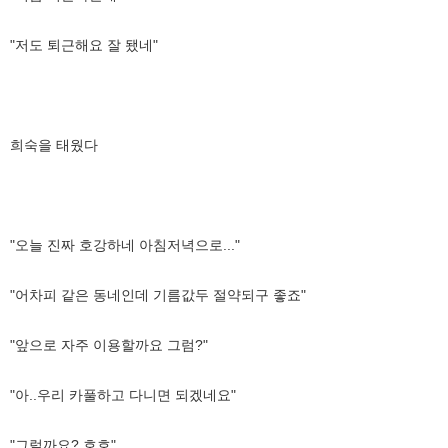
"저도 퇴근해요 잘 됐네"
희숙을 태웠다
"오늘 진짜 호강하네 아침저녁으로..."
"어차피 같은 동네인데 기름값두 절약되구 좋죠"
"앞으로 자주 이용할까요 그럼?"
"아..우리 카풀하고 다니면 되겠네요"
"그럴까요? 호호"