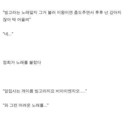
"빙고라는 노래알지 그거 불러 이왕이면 춤도추면서 후후 넌 강아지
잖아 딱 어울려"
"네..."
정희가 노래를 불렀다
"앞집사는 개이름 빙고라지요 비아이엔지오....."
"와 그런 어려운 노래를..."