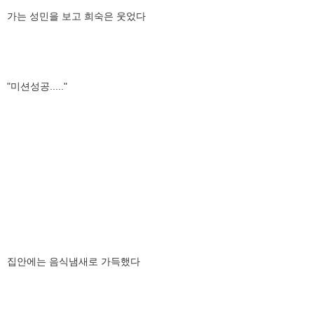
가는 성민을 보고 희숙은 웃었다
"미션성공....."
집안에는 음식냄새로 가득했다