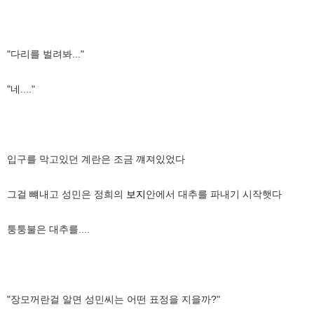
"다리를 벌려봐..."
"네...."
입구를 막고있던 계란은 조금 꺠져있었다
그걸 뺴내고 성민은 정희의
보지
안에서 대추를 파내기 시작햇다
퉁퉁불은 대추를....
"장모꺼란걸 알면 성민씨는 어떤 표정을 지을까?"