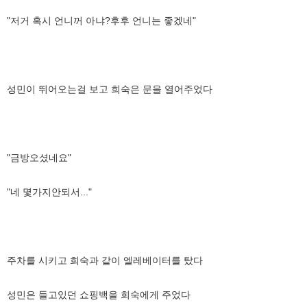
"저거 혹시 언니꺼 아냐?후후 언니는 좋겠네"
성민이 뛰어오는걸 보고 희숙은 문을 열어주었다
"금방오셨네요"
"네 몇가지안되서..."
주차를 시키고 희숙과 같이 엘레베이터를 탔다
성민은 들고있던 쇼핑백을 희숙에게 주었다