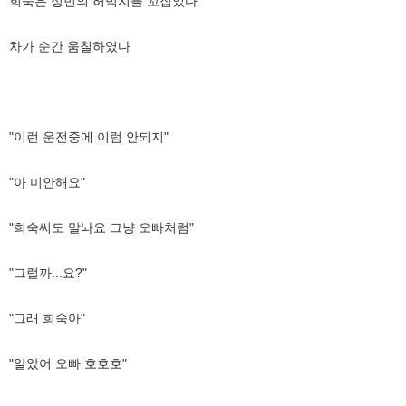
희숙은 성민의 허벅지를 꼬집었다
차가 순간 움칠하였다
"이런 운전중에 이럼 안되지"
"아 미안해요"
"희숙씨도 말놔요 그냥 오빠처럼"
"그럴까...요?"
"그래 희숙아"
"알았어 오빠 호호호"