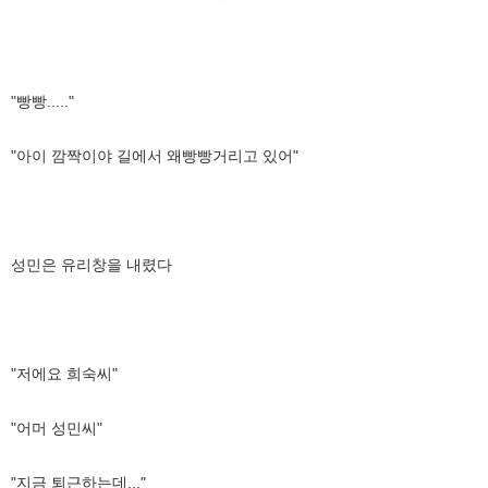
"빵빵....."
"아이 깜짝이야 길에서 왜빵빵거리고 있어"
성민은 유리창을 내렸다
"저에요 희숙씨"
"어머 성민씨"
"지금 퇴근하는데..."