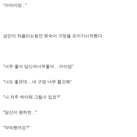
"아아아앙..."
성민이 쳐올리는동안 희숙이 구멍을 조이기시작했다
"너무 좋아 당신꺼너무좋아....아아앙"
"나도 좋은데....네 구멍 너무 쫄깃해"
"나 자주 박아줘 그럴수 있죠?"
"당신이 원하면..."
"약속했어요?"