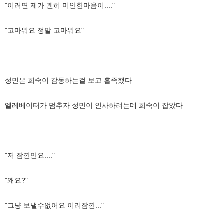
"이러면 제가 괜히 미안한마음이...."
"고마워요 정말 고마워요"
성민은 희숙이 감동하는걸 보고 흡족했다
엘레베이터가 멈추자 성민이 인사하려는데 희숙이 잡았다
"저 잠깐만요...."
"왜요?"
"그냥 보낼수없어요 이리잠깐..."