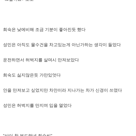
희숙은 낮에비해 조금 기분이 좋아진듯 했다
성민은 아직도 물수건을 차고있는게 아닌가하는 생각이 들었다
운전하면서 허벅지를 살며시 만져보았다
희숙도 싫지않은듯 가만있엇다
안을 만져보고 싶었지만 차안이라 지나가는 차가 신경이 쓰였다
성민은 허벅지를 만지며 입을 열었다
"살이 참 부드럽네 희숙씨"