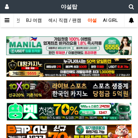
야설탑
메인
BJ 여캠
섹시 직캠 / 팬캠
야설
AI GIRL