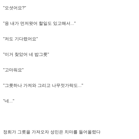
"오셧어요?"
"응 내가 먼저왓어 할일도 있고해서..."
"저도 기다렸어요"
"이거 찾았어 네 밥그릇"
"고마워요"
"그릇하나 가져와 그리고 나무젓가락도..."
"네..."
정희가 그릇을 가져오자 성민은 치마를 들어올렸다