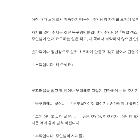
아직 내가 노예로서 미숙하기 때문에, 주인님의 자지를
보지
에 넣
자지를 넣어 주시는 것은 똥구멍만뿐입니다. 주인님은「애널 섹스
주인님이 먼저 요구하는 일은 적고, 내 쪽에서 부탁하지 않으면 안
손가락이나 장난감으로 실컷 초조하게 만들고, 갖고 싶어서 견딜 수
「부탁입니다, 해 주세요」
부끄러움을 참고 몇 번이나 부탁해도 그렇게 간단하게는 해 주시지 
「똥구멍에… 넣어…」「무엇을? 이것 말야? 」손가락이나 볼펜이
「그게 아니고… 더 굵은…」「굵은 것? 아, 이것인가」이번엔 오
러운 액이 흘러 넘쳐 버립니다.
「부탁입니다, 주인님의 자지를」