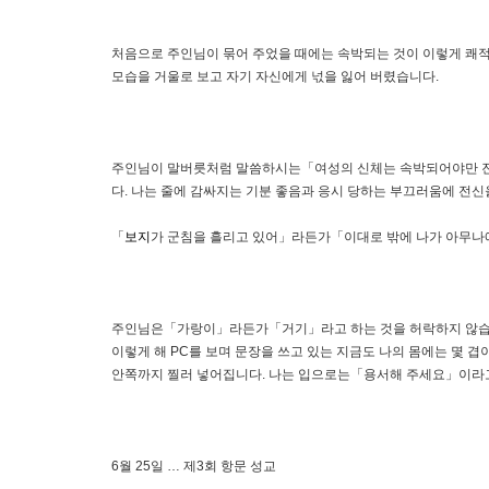
처음으로 주인님이 묶어 주었을 때에는 속박되는 것이 이렇게 쾌적
모습을 거울로 보고 자기 자신에게 넋을 잃어 버렸습니다.
주인님이 말버릇처럼 말씀하시는「여성의 신체는 속박되어야만 진짜 
다. 나는 줄에 감싸지는 기분 좋음과 응시 당하는 부끄러움에 전신
「
보지
가 군침을 흘리고 있어」라든가「이대로 밖에 나가 아무나에
주인님은「가랑이」라든가「거기」라고 하는 것을 허락하지 않습
이렇게 해 PC를 보며 문장을 쓰고 있는 지금도 나의 몸에는 몇
안쪽까지 찔러 넣어집니다. 나는 입으로는「용서해 주세요」이라고 
6월 25일 … 제3회 항문 성교