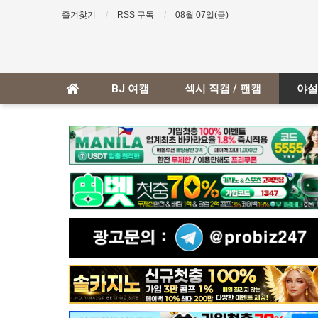
즐겨찾기
RSS 구독
08월 07일(금)
BJ 여캠
섹시 직캠 / 팬캠
야설