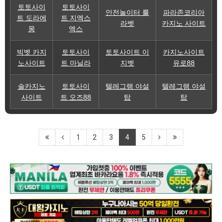
토토사이
토토사이
안전놀이터 룰
파라존코리아
트 도라에
트 지엑스
라벳
카지노 사이트
몽
엑스
빅벳 카지
토토사이
토토사이트 이
카지노사이트
노사이트
트 마닐라
지벳
유로88
솔카지노
토토사이
텔레그램 야설
텔레그램 야설
사이트
트 오즈88
탑
탑
1
2
3
4
5