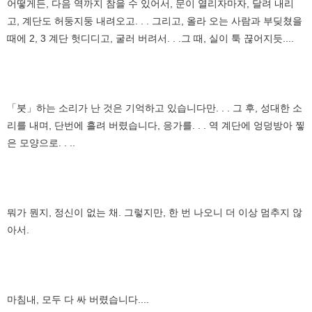
어떻게든, 다음 역까지 참을 수 있어서, 문이 열리자마자, 달려 내리
고, 계단도 허둥지둥 내려오고. . . 그리고, 올라 오는 사람과 부딪쳤을
때에 2, 3 계단 헛디디고, 굴러 버려서. . .그 때, 실이 툭 끊어지듯....
「붓」하는 소리가 난 것은 기억하고 있습니다만. . . 그 후, 성대한 소
리를 내며, 단번에 흘려 버렸습니다, 응가를. . . 역 계단에 엉덩방아 찧
은 모양으로. . ..
뭐가 뭔지, 정신이 없는 채. 그렇지만, 한 번 나오니 더 이상 멈추지 않
아서.
마침내, 모두 다 싸 버렸습니다....