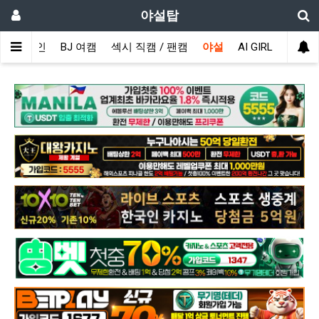
야설탑
메인
BJ 여캠
섹시 직캠 / 팬캠
야설
AI GIRL