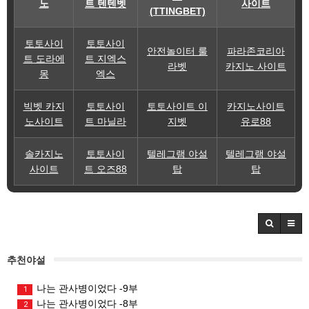
노
트 텐텐벳
사이트
(TTINGBET)
토토사이
토토사이
안전놀이터 룰
파라존코리아
트 도라에
트 지엑스
라벳
카지노 사이트
몽
엑스
빅벳 카지
토토사이
토토사이트 이
카지노사이트
노사이트
트 마닐라
지벳
유로88
솔카지노
토토사이
텔레그램 야설
텔레그램 야설
사이트
트 오즈88
탑
탑
추천야설
나는 관사병이었다 -9부
1
나는 관사병이었다 -8부
2