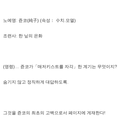
노예명: 쥰코(純子) (속성： 수치.모멸)
조련사: 한 닢의 은화
(명령)… 쥰코가「매저키스트를 자각」한 계기는 무엇이지?
숨기지 않고 정직하게 대답하도록.
그것을 쥰코의 최초의 고백으로서 페이지에 게재한다!