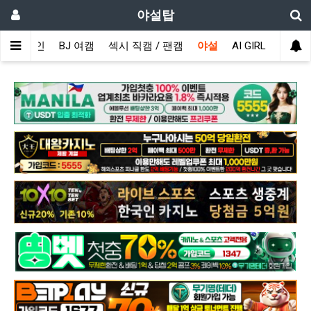
야설탑
메인
BJ 여캠
섹시 직캠 / 팬캠
야설
AI GIRL