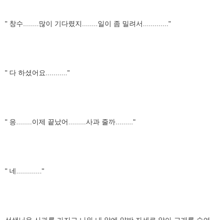
" 창수........많이 기다렸지........일이 좀 밀려서............."
" 다 하셨어요..........."
" 응........이제 끝났어.........사과 줄까........."
" 네............."
선생님은 사과를 가지고 나와 내 앞에 양반 자세로 앉아 고개를 숙여