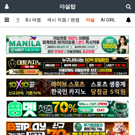
야설탑
메인
BJ 여캠
섹시 직캠 / 팬캠
야설
AI GIRL