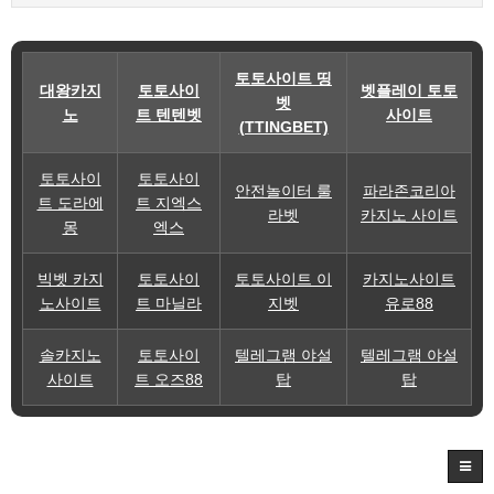
토토사이트 띵
대왕카지
토토사이
벳플레이 토토
벳
노
트 텐텐벳
사이트
(TTINGBET)
토토사이
토토사이
안전놀이터 룰
파라존코리아
트 도라에
트 지엑스
라벳
카지노 사이트
몽
엑스
빅벳 카지
토토사이
토토사이트 이
카지노사이트
노사이트
트 마닐라
지벳
유로88
솔카지노
토토사이
텔레그램 야설
텔레그램 야설
사이트
트 오즈88
탑
탑