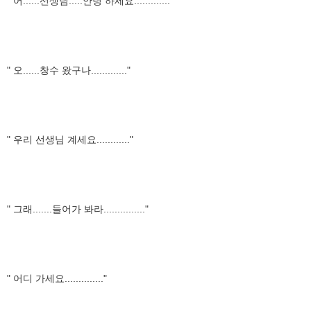
" 어......선생님.....안녕 하세요............."
" 오......창수 왔구나............."
" 우리 선생님 계세요............"
" 그래.......들어가 봐라..............."
" 어디 가세요.............."