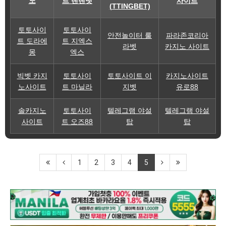
노
트 텐텐벳
사이트
(TTINGBET)
토토사이
토토사이
안전놀이터 룰
파라존코리아
트 도라에
트 지엑스
라벳
카지노 사이트
몽
엑스
빅벳 카지
토토사이
토토사이트 이
카지노사이트
노사이트
트 마닐라
지벳
유로88
솔카지노
토토사이
텔레그램 야설
텔레그램 야설
사이트
트 오즈88
탑
탑
1
2
3
4
5