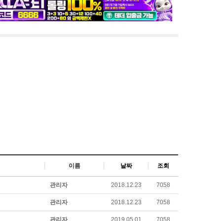
이름
날짜
조회
관리자
2018.12.23
7058
관리자
2018.12.23
7058
관리자
2019.05.01
7058