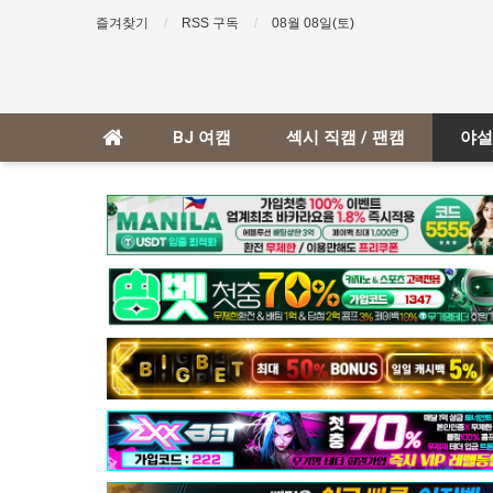
즐겨찾기
RSS 구독
08월 08일(토)
BJ 여캠
섹시 직캠 / 팬캠
야설