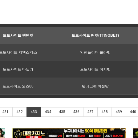
토토사이트 텐텐벳
토토사이트 띵벳(TTINGBET)
토토사이트 지엑스엑스
안전놀이터 룰라벳
토토사이트 마닐라
토토사이트 이지벳
토토사이트 오즈88
텔레그램 야설탑
431
432
433
434
435
436
437
438
439
440