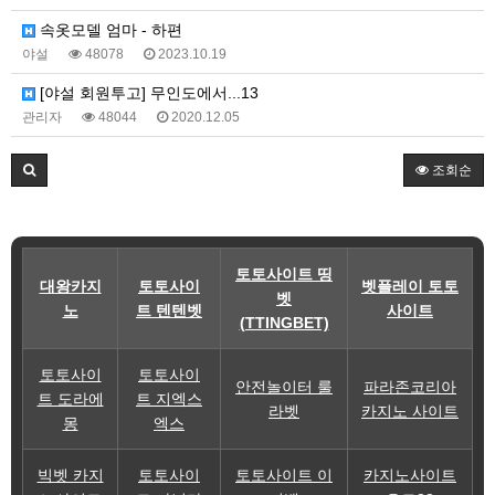
속옷모델 엄마 - 하편
야설
48078
2023.10.19
[야설 회원투고] 무인도에서...13
관리자
48044
2020.12.05
조회순
토토사이트 띵
대왕카지
토토사이
벳플레이 토토
벳
노
트 텐텐벳
사이트
(TTINGBET)
토토사이
토토사이
안전놀이터 룰
파라존코리아
트 도라에
트 지엑스
라벳
카지노 사이트
몽
엑스
빅벳 카지
토토사이
토토사이트 이
카지노사이트