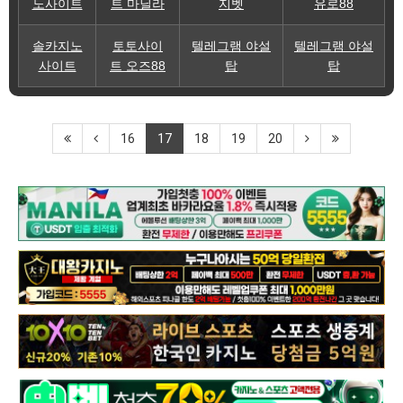
노사이트
트 마닐라
지벳
유로88
솔카지노
토토사이
텔레그램 야설
텔레그램 야설
사이트
트 오즈88
탑
탑
16
17
18
19
20