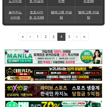
노사이트
트 마닐라
지벳
유로88
솔카지노
토토사이
텔레그램 야설
텔레그램 야설
사이트
트 오즈88
탑
탑
1
2
3
4
5