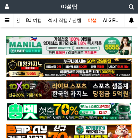
야설탑
메인
BJ 여캠
섹시 직캠 / 팬캠
야설
AI GIRL