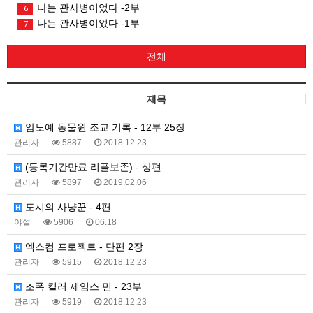
나는 관사병이었다 -2부
6
나는 관사병이었다 -1부
7
전체
제목
암노예 동물원 조교 기록 - 12부 25장
관리자
5887
2018.12.23
(등록기간만료.리플보존) - 상편
관리자
5897
2019.02.06
도시의 사냥꾼 - 4편
야설
5906
06.18
엑스컴 프로젝트 - 단편 2장
관리자
5915
2018.12.23
조폭 킬러 제임스 민 - 23부
관리자
5919
2018.12.23